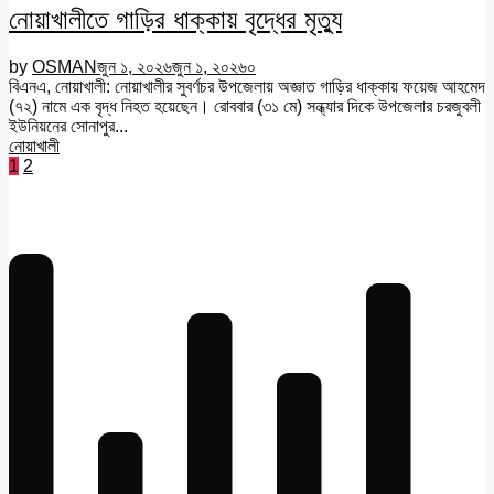
নোয়াখালীতে গাড়ির ধাক্কায় বৃদ্ধের মৃত্যু
by
OSMAN
জুন ১, ২০২৬
জুন ১, ২০২৬
০
বিএনএ, নোয়াখালী: নোয়াখালীর সুবর্ণচর উপজেলায় অজ্ঞাত গাড়ির ধাক্কায় ফয়েজ আহমেদ
(৭২) নামে এক বৃদ্ধ নিহত হয়েছেন। রোববার (৩১ মে) সন্ধ্যার দিকে উপজেলার চরজুবলী
ইউনিয়নের সোনাপুর...
নোয়াখালী
Posts
1
2
pagination