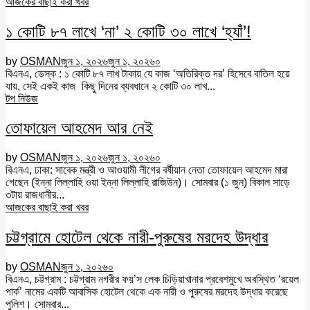
আজকের বাছাই করা খবর
১ কোটি ৮৭ লাখে ‘না’ ২ কোটি ৩০ লাখে ‘হ্যাঁ’!
by
OSMAN
জুন ১, ২০২৬
জুন ১, ২০২৬
০
বিএনএ, ডেস্ক : ১ কোটি ৮৭ লাখ টাকায় যে কাজ ‘অতিরিক্ত দর’ হিসেবে বাতিল হয়ে
যায়, সেই একই কাজ কিছু দিনের ব্যবধানে ২ কোটি ৩০ লাখ...
টপ নিউজ
তোফায়েল আহমেদ আর নেই
by
OSMAN
জুন ১, ২০২৬
জুন ১, ২০২৬
০
বিএনএ, ঢাকা: সাবেক মন্ত্রী ও আওয়ামী লীগের বর্ষীয়ান নেতা তোফায়েল আহমেদ মারা
গেছেন (ইন্না লিল্লাহি ওয়া ইন্না লিল্লাহি রাজিউন)। সোমবার (১ জুন) বিকাল সাড়ে
৩টায় রাজধানীর...
আজকের বাছাই করা খবর
চট্টগ্রামে হোটেল থেকে নারী-পুরুষের মরদেহ উদ্ধার
by
OSMAN
জুন ১, ২০২৬
০
বিএনএ, চট্টগ্রাম : চট্টগ্রাম নগরীর ফয়’স লেক চিড়িয়াখানার প্রবেশমুখে অবস্থিত ‘রয়েল
পার্ক’ নামের একটি আবাসিক হোটেল থেকে এক নারী ও পুরুষের মরদেহ উদ্ধার করেছে
পুলিশ। সোমবার...