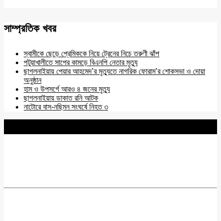
সাম্প্রতিক খবর
স্বামীকে ছেড়ে প্রেমিককে নিয়ে ট্রেনের নিচে তরুণী ঝাঁপ
পটুয়াখালীতে সাপের কামড়ে বিএনপি নেতার মৃত্যু
ছাগলনাইয়ায় পেয়ার আহমেদ’র মৃত্যুতে নাগরিক ফোরাম’র শোকসভা ও দোয়া
অনুষ্ঠান
হাম ও উপসর্গে আরও ৪ জনের মৃত্যু
ছাগলনাইয়ায় ডাকাত রনি আটক
নাটোরে বাস-নছিমন সংঘর্ষে নিহত ৩
BNANEWS24.COM
REG:NO-103 BY INFO & BROADCASTING MINISTRY OF
BANGLADESH.
Chief Editor :
Zakir Hossain
Acting Editor :
Rabiul Hossain Babu