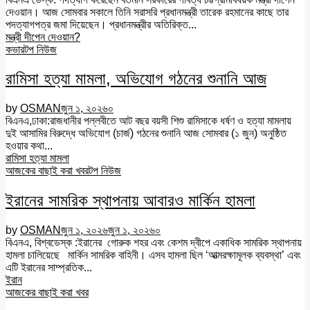
দেওয়ান। আজ সোমবার সকালে তিনি সরাসরি প্রধানমন্ত্রী তারেক রহমানের কাছে তার
পদত্যাগপত্র জমা দিয়েছেন। প্রধানমন্ত্রীর অতিরিক্ত...
মন্ত্রী দীপেন দেওয়ান?
কভার
টপ নিউজ
রামিসা হত্যা মামলা, অভিযোগ গঠনের শুনানি আজ
by
OSMAN
জুন ১, ২০২৬
০
বিএনএ,ঢাকা:রাজধানীর পল্লবীতে আট বছর বয়সী শিশু রামিসাকে ধর্ষণ ও হত্যা মামলায়
দুই আসামির বিরুদ্ধে অভিযোগ (চার্জ) গঠনের শুনানি আজ সোমবার (১ জুন) অনুষ্ঠিত
হওয়ার কথা...
রামিসা হত্যা মামলা
আজকের বাছাই করা খবর
টপ নিউজ
ইরানের সামরিক স্থাপনায় আবারও মার্কিন হামলা
by
OSMAN
জুন ১, ২০২৬
জুন ১, ২০২৬
০
বিএনএ, বিশ্বডেস্ক :ইরানের গোরুক শহর এবং কেশম দ্বীপে একাধিক সামরিক স্থাপনায়
হামলা চালিয়েছে মার্কিন সামরিক বাহিনী। এসব হামলা ছিল ‘আত্মরক্ষামূলক ব্যবস্থা’ এবং
এটি ইরানের সাম্প্রতিক...
ইরান
আজকের বাছাই করা খবর