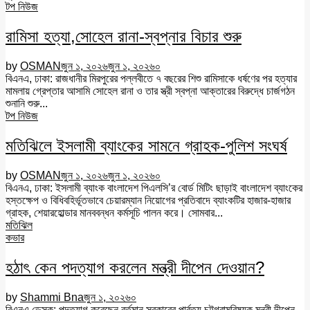
টপ নিউজ
রামিসা হত্যা,সোহেল রানা-স্বপ্নার বিচার শুরু
by
OSMAN
জুন ১, ২০২৬
জুন ১, ২০২৬
০
বিএনএ, ঢাকা: রাজধানীর মিরপুরের পল্লবীতে ৭ বছরের শিশু রামিসাকে ধর্ষণের পর হত্যার
মামলায় গ্রেপ্তার আসামি সোহেল রানা ও তার স্ত্রী স্বপ্না আক্তারের বিরুদ্ধে চার্জগঠন
শুনানি শুরু...
টপ নিউজ
মতিঝিলে ইসলামী ব্যাংকের সামনে গ্রাহক-পুলিশ সংঘর্ষ
by
OSMAN
জুন ১, ২০২৬
জুন ১, ২০২৬
০
বিএনএ, ঢাকা: ইসলামী ব্যাংক বাংলাদেশ পিএলসি’র বোর্ড মিটিং ছাড়াই বাংলাদেশ ব্যাংকের
হস্তক্ষেপ ও বিধিবহির্ভূতভাবে চেয়ারম্যান নিয়োগের প্রতিবাদে ব্যাংকটির হাজার-হাজার
গ্রাহক, শেয়ারহোল্ডার মানববন্ধন কর্মসূচি পালন করে। সোমবার...
মতিঝিল
কভার
হঠাৎ কেন পদত্যাগ করলেন মন্ত্রী দীপেন দেওয়ান?
by
Shammi Bna
জুন ১, ২০২৬
০
বিএনএ ডেস্ক: পদত্যাগ করেছেন বর্তমান সরকারের পার্বত্য চট্টগ্রামবিষয়ক মন্ত্রী দীপেন