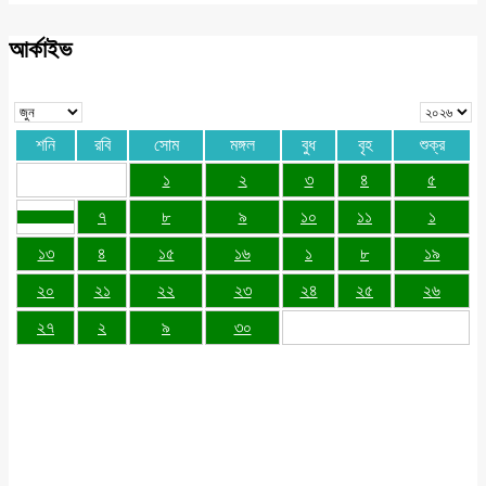
আর্কাইভ
শনি
রবি
সোম
মঙ্গল
বুধ
বৃহ
শুক্র
১
২
৩
৪
৫
৭
৮
৯
১০
১১
১
১৩
৪
১৫
১৬
১
৮
১৯
২০
২১
২২
২৩
২৪
২৫
২৬
২৭
২
৯
৩০