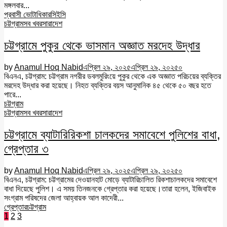
মঙ্গলবার...
প্রবাসী ভোটাধিকার
সিইসি
চট্টগ্রাম
সব খবর
সারাদেশ
চট্টগ্রামে পুকুর থেকে ভাসমান অজ্ঞাত মরদেহ উদ্ধার
by
Anamul Hoq Nabid
এপ্রিল ২৯, ২০২৫
এপ্রিল ২৯, ২০২৫
০
বিএনএ, চট্টগ্রাম: চট্টগ্রাম নগরীর ডবলমুরিংয়ে পুকুর থেকে এক অজ্ঞাত পরিচয়ের ব্যক্তির
মরদেহ উদ্ধার করা হয়েছে। নিহত ব্যক্তির বয়স আনুমানিক ৪৫ থেকে ৫০ বছর হতে
পারে...
চট্টগ্রাম
চট্টগ্রাম
সব খবর
সারাদেশ
চট্টগ্রামে ব্যাটারিরিকশা চালকদের সমাবেশে পুলিশের বাধা,
গ্রেপ্তার ৩
by
Anamul Hoq Nabid
এপ্রিল ২৯, ২০২৫
এপ্রিল ২৯, ২০২৫
০
বিএনএ, চট্টগ্রাম: চট্টগ্রামের দেওয়ানহাট মোড়ে ব্যাটারিচালিত রিকশাচালকদের সমাবেশে
বাধা দিয়েছে পুলিশ। এ সময় তিনজনকে গ্রেপ্তার করা হয়েছে।তারা হলেন, ইজিবাইক
সংগ্রাম পরিষদের জেলা আহ্বায়ক আল কাদেরী...
গ্রেপ্তার
চট্টগ্রাম
Posts
1
2
3