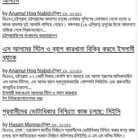
আসামি
by
Anamul Hoq Nabid
এপ্রিল ২৯, ২০২৫
০
বিএনএ,চট্টগ্রাম: চট্টগ্রামের আদালত চত্বর এলাকায় পুলিশের হেফাজত থেকে হত্যা ও
মাদক মামলার দুই আসামি পালিয়ে গেছেন। মঙ্গলবার (২৯ এপ্রিল) দুপুরের দিকে আদালতে
হাজিরা শেষে প্রিজনভ্যানে...
চট্টগ্রাম
বিশেষ সংবাদ
সব খবর
সারাদেশ
এস আলমের স্টিল ও ব্যাগ কারখানা বিক্রি করবে ইসলামী
ব্যাংক
by
Anamul Hoq Nabid
এপ্রিল ২৯, ২০২৫
০
বিএনএ, চট্টগ্রাম: ৮২ কোটি টাকার খেলাপি ঋণ আদায়ে এস আলম গ্রুপের মালিকানাধীন
এস আলম স্টিলস, এস আলম ব্যাগ ম্যানুফ্যাকচারিং কোম্পানি লিমিটেড এবং রাজধানীর
ধানমন্ডির চারতলা...
ইসলামী ব্যাংক
এস আলমের স্টিল ও ব্যাগ কারখানা
টপ নিউজ
বাংলাদেশ
সব খবর
প্রবাসীদের ভোটাধিকার নিশ্চিতে কাজ চলছে: সিইসি
by
Hasan Munna
এপ্রিল ২৯, ২০২৫
০
বিএনএ, ঢাকা : ত্রয়োদশ জাতীয় নির্বাচনে প্রবাসীদের ভোটাধিকার নিশ্চিত করার জন্য কাজ
চলছে বলে জানিয়েছেন প্রধান নির্বাচন কমিশনার (সিইসি) এ এম এম নাসির উদ্দিন।