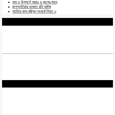
হাম ও উপসর্গে আরও ৪ জনের মৃত্যু
ছাগলনাইয়ায় ডাকাত রনি আটক
নাটোরে বাস-নছিমন সংঘর্ষে নিহত ৩
BNANEWS24.COM
REG:NO-103 BY INFO & BROADCASTING MINISTRY OF
BANGLADESH.
Chief Editor :
Zakir Hossain
Acting Editor :
Rabiul Hossain Babu
Editor :
Yasin Hira
Advisory Board
Nurul Hossain Khoka
Hadidur Rahman
Km Zahirul Qaiyum