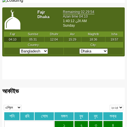
আর্কাইভ
শনি
রবি
সোম
মঙ্গল
বুধ
বৃহ
শুক্র
১
২
৩
৪