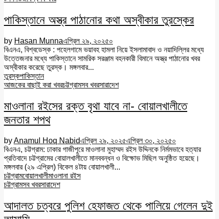
পাকিস্তানে অস্ত্র পাঠানোর কথা অস্বীকার তুরস্কের
by
Hasan Munna
এপ্রিল ২৯, ২০২৫
০
বিএনএ, বিশ্বডেস্ক : পহেলগামে ভয়াবহ হামলা নিয়ে ইসলামাবাদ ও নয়াদিল্লির মধ্যে
উত্তেজনার মধ্যে পাকিস্তানে সামরিক সরঞ্জাম বহনকারী বিমানে অস্ত্র পাঠানোর খবর
অস্বীকার করেছে তুরস্ক। মঙ্গলবার...
তুরস্ক
পাকিস্তান
আজকের বাছাই করা খবর
চট্টগ্রাম
সব খবর
সারাদেশ
মাওলানা রইসের রক্ত বৃথা যাবে না- বোয়ালখালীতে
জনতার শপথ
by
Anamul Hoq Nabid
এপ্রিল ২৯, ২০২৫
এপ্রিল ৩০, ২০২৫
০
বিএনএ, চট্টগ্রাম: ঢাকার গাজীপুরে মাওলানা মুহাম্মদ রইস উদ্দিনকে নির্মমভাবে হত্যার
প্রতিবাদে চট্টগ্রামের বোয়ালখালীতে মানববন্ধন ও বিক্ষোভ মিছিল অনুষ্ঠিত হয়েছে।
মঙ্গলবার (২৯ এপ্রিল) বিকেল ৪টায় বোয়ালখালী...
চট্টগ্রাম
বোয়ালখালী
মাওলানা রইস
চট্টগ্রাম
সব খবর
সারাদেশ
আদালত চত্বরে পুলিশ হেফাজত থেকে পালিয়ে গেলেন দুই