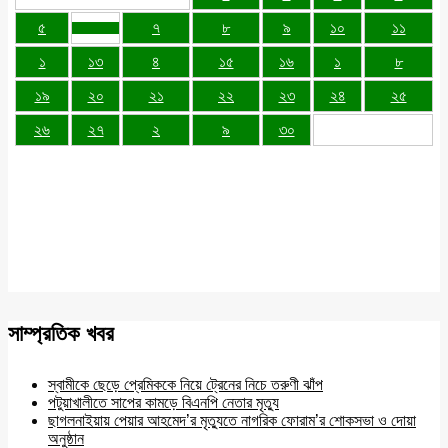
৫
৭
৮
৯
১০
১১
১
১৩
৪
১৫
১৬
১
৮
১৯
২০
২১
২২
২৩
২৪
২৫
২৬
২৭
২
৯
৩০
সাম্প্রতিক খবর
স্বামীকে ছেড়ে প্রেমিককে নিয়ে ট্রেনের নিচে তরুণী ঝাঁপ
পটুয়াখালীতে সাপের কামড়ে বিএনপি নেতার মৃত্যু
ছাগলনাইয়ায় পেয়ার আহমেদ’র মৃত্যুতে নাগরিক ফোরাম’র শোকসভা ও দোয়া
অনুষ্ঠান