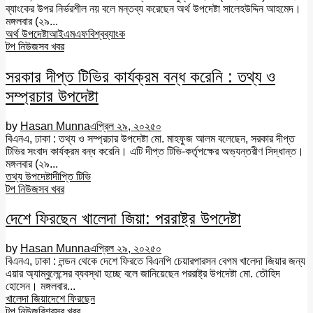
ব্যাংকের উপর নির্ভরশীল নয় বলে মন্তব্য করেছেন অর্থ উপদেষ্টা সালেহউদ্দিন আহমেদ।
মঙ্গলবার (২৯...
অর্থ উপদেষ্টা
আইএমএফ
বিশ্বব্যাংক
টপ নিউজ
সব খবর
সরকার দীপ্ত টিভির কার্যক্রম বন্ধ করেনি : তথ্য ও
সম্প্রচার উপদেষ্টা
by
Hasan Munna
এপ্রিল ২৯, ২০২৫
০
বিএনএ, ঢাকা : তথ্য ও সম্প্রচার উপদেষ্টা মো. মাহফুজ আলম বলেছেন, সরকার দীপ্ত
টিভির সংবাদ কার্যক্রম বন্ধ করেনি। এটি দীপ্ত টিভি-কর্তৃপক্ষের অভ্যন্তরীণ সিদ্ধান্ত।
মঙ্গলবার (২৯...
তথ্য উপদেষ্টা
দীপ্তি টিভি
টপ নিউজ
সব খবর
দেশে ফিরছেন খালেদা জিয়া: পররাষ্ট্র উপদেষ্টা
by
Hasan Munna
এপ্রিল ২৯, ২০২৫
০
বিএনএ, ঢাকা : লন্ডন থেকে দেশে ফিরতে বিএনপি চেয়ারপারসন বেগম খালেদা জিয়ার জন্য
এয়ার অ্যাম্বুলেন্সের ব্যবস্থা হচ্ছে বলে জানিয়েছেন পররাষ্ট্র উপদেষ্টা মো. তৌহিদ
হোসেন। মঙ্গলবার...
খালেদা জিয়া
দেশে ফিরছেন
টপ নিউজ
বিশ্ব
সব খবর