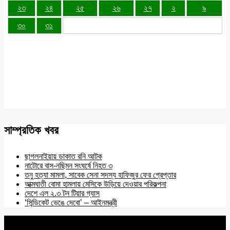
২৩
২৪
২৫
২৬
২৭
২
৯
৩০
৩১
সাম্প্রতিক খবর
ছাগলনাইয়ায় ডাকাত রনি আটক
নাটোরে বাস-নছিমন সংঘর্ষে নিহত ৩
তনু হত্যা মামলা, সাবেক সেনা সদস্য হাফিজুর ফের গ্রেপ্তার
আত্মঘাতী বোমা হামলায় মেসিকে উড়িয়ে দেওয়ার পরিকল্পনা
দেশে এল ২.৩ টন টিয়ার গ্যাস
‘সিন্ডিকেট ভেঙে দেবো’ – আইনমন্ত্রী