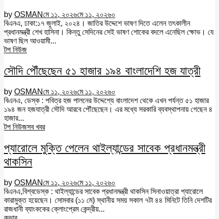
by
OSMAN
মে ১১, ২০২৬
মে ১১, ২০২৬
০
বিএনএ, ঢাকা:১৭ জুলাই, ২০২৪। জাতির উদ্দেশে ভাষণ দিতে এলেন তৎকালীন
প্রধানমন্ত্রী শেখ হাসিনা। কিন্তু সেদিনের সেই ভাষণ শোকের বদলে এনেছিল ক্ষোভ। যে
ভাষণ ছিল আওয়ামী...
টপ নিউজ
সৌদি পৌঁছেছেন ৫১ হাজার ১৯৪ বাংলাদেশি হজ যাত্রী
by
OSMAN
মে ১১, ২০২৬
মে ১১, ২০২৬
০
বিএনএ, ডেস্ক : পবিত্র হজ পালনের উদ্দেশ্যে বাংলাদেশ থেকে এখন পর্যন্ত ৫১ হাজার
১৯৪ জন হজযাত্রী সৌদি আরবে পৌঁছেছেন। এর মধ্যে সরকারি ব্যবস্থাপনায় গেছেন ৪
হাজার...
টপ নিউজ
সব খবর
প্যারোলে মুক্তি পেলেন থাইল্যান্ডের সাবেক প্রধানমন্ত্রী
থাকসিন
by
OSMAN
মে ১১, ২০২৬
মে ১১, ২০২৬
০
বিএনএ,বিশ্বডেস্ক : থাইল্যান্ডের সাবেক প্রধানমন্ত্রী থাকসিন সিনাওয়াত্রা প্যারোলে
কারামুক্ত হয়েছেন। সোমবার (১১ মে) স্থানীয় সময় সকাল ৭টা ৪৪ মিনিটে তিনি দেশটির
রাজধানী ব্যাংককের ক্লোংপ্রেম কেন্দ্রীয়...
কভার