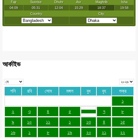
আর্কাইভ
শনি
রবি
সোম
মঙ্গল
বুধ
বৃহ
শুক্র
১
২
৩
৪
৫
৭
৮
৯
১০
১১
১
১৩
৪
১৫
১৬
১
৮
১৯
২০
২১
২২