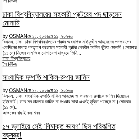
টপ নিউজ
ঢাকা বিশ্ববিদ্যালয়ের সহকারী প্রক্টরের পদ ছাড়লেন
মোনামি
by
OSMAN
মে ১১, ২০২৬
মে ১১, ২০২৬
০
বিএনএ, ঢাকা: ঢাকা বিশ্ববিদ্যালয়ের প্রক্টর অধ্যাপক সাইফুদ্দীন আহমেদের পদত্যাগের
একদিনের মাথায় পদত্যাগ করেছেন সহকারী প্রক্টর শেহরীন আমিন ভূঁইয়া মোনামী।সোমবার
(১১ মে) নিজের সামাজিক যোগাযোগ মাধ্যমে তিনি...
ঢাকা বিশ্ববিদ্যালয়
টপ নিউজ
সাংবাদিক দম্পতি শাকিল-রুপার জামিন
by
OSMAN
মে ১১, ২০২৬
মে ১১, ২০২৬
০
বিএনএ, ঢাকা: সাংবাদিক দম্পতি শাকিল আহমেদ ও ফারজানা রুপাকে জামিন দিয়েছেন
হাইকোর্ট। তবে সব মামলায় জামিন না হওয়ায় তারা এখনই মুক্তি পাচ্ছেন না।সোমবার
(১১ মে)...
আজকের বাছাই করা খবর
১৭ জুলাইয়ে সেই ‘বিষাক্ত ভাষণ’ ছিল পরিকল্পিত
ষড়যন্ত্র!