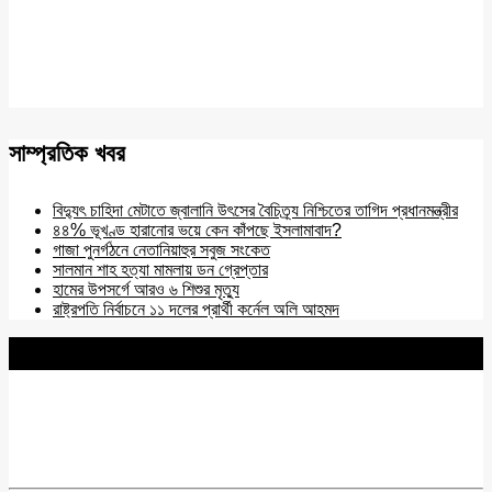
সাম্প্রতিক খবর
বিদ্যুৎ চাহিদা মেটাতে জ্বালানি উৎসের বৈচিত্র্য নিশ্চিতের তাগিদ প্রধানমন্ত্রীর
৪৪% ভূখণ্ড হারানোর ভয়ে কেন কাঁপছে ইসলামাবাদ?
গাজা পুনর্গঠনে নেতানিয়াহুর সবুজ সংকেত
সালমান শাহ হত্যা মামলায় ডন গ্রেপ্তার
হামের উপসর্গে আরও ৬ শিশুর মৃত্যু
রাষ্ট্রপতি নির্বাচনে ১১ দলের প্রার্থী কর্নেল অলি আহমদ
BNANEWS24.COM
REG:NO-103 BY INFO & BROADCASTING MINISTRY OF
BANGLADESH.