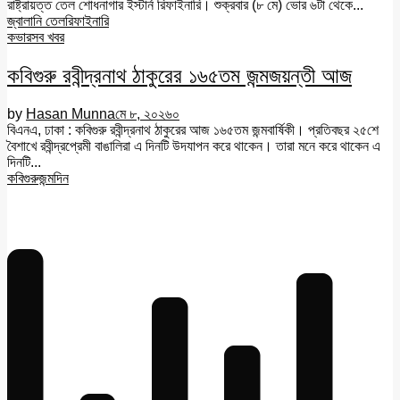
রাষ্ট্রায়ত্ত তেল শোধনাগার ইস্টার্ন রিফাইনারি। শুক্রবার (৮ মে) ভোর ৬টা থেকে...
জ্বালানি তেল
রিফাইনারি
কভার
সব খবর
কবিগুরু রবীন্দ্রনাথ ঠাকুরের ১৬৫তম জন্মজয়ন্তী আজ
by
Hasan Munna
মে ৮, ২০২৬
০
বিএনএ, ঢাকা : কবিগুরু রবীন্দ্রনাথ ঠাকুরের আজ ১৬৫তম জন্মবার্ষিকী। প্রতিবছর ২৫শে
বৈশাখে রবীন্দ্রপ্রেমী বাঙালিরা এ দিনটি উদযাপন করে থাকেন। তারা মনে করে থাকেন এ
দিনটি...
কবিগুরু
জন্মদিন