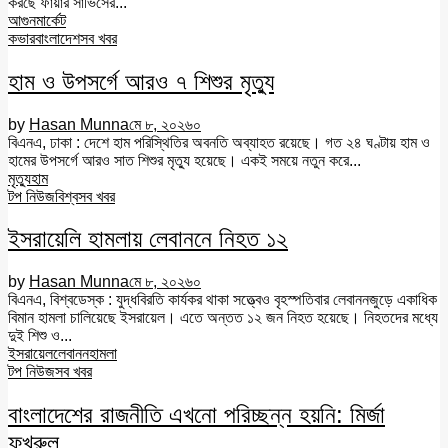
করছে ফায়ার সার্ভিসের...
আগুন
মার্কেট
কভার
বাংলাদেশ
সব খবর
হাম ও উপসর্গে আরও ৭ শিশুর মৃত্যু
by
Hasan Munna
মে ৮, ২০২৬
০
বিএনএ, ঢাকা : দেশে হাম পরিস্থিতির অবনতি অব্যাহত রয়েছে। গত ২৪ ঘণ্টায় হাম ও
হামের উপসর্গে আরও সাত শিশুর মৃত্যু হয়েছে। একই সময়ে নতুন করে...
মৃত্যু
হাম
টপ নিউজ
বিশ্ব
সব খবর
ইসরায়েলি হামলায় লেবাননে নিহত ১২
by
Hasan Munna
মে ৮, ২০২৬
০
বিএনএ, বিশ্বডেস্ক : যুদ্ধবিরতি কার্যকর থাকা সত্ত্বেও বৃহস্পতিবার লেবাননজুড়ে একাধিক
বিমান হামলা চালিয়েছে ইসরায়েল। এতে অন্তত ১২ জন নিহত হয়েছে। নিহতদের মধ্যে
দুই শিশু ও...
ইসরায়েল
লেবানন
হামলা
টপ নিউজ
সব খবর
বাংলাদেশের রাজনীতি এখনো পরিচ্ছন্ন হয়নি: মির্জা
ফখরুল