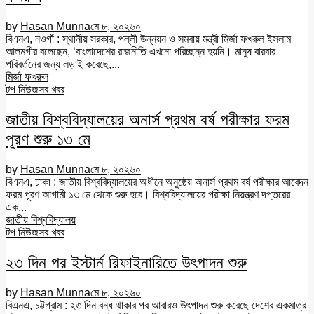
by
Hasan Munna
মে ৮, ২০২৬
০
বিএনএ, নওগাঁ : স্থানীয় সরকার, পল্লী উন্নয়ন ও সমবায় মন্ত্রী মির্জা ফখরুল ইসলাম
আলমগীর বলেছেন, ‘বাংলাদেশের রাজনীতি এখনো পরিচ্ছন্ন হয়নি। মানুষ বারবার
পরিবর্তনের জন্য লড়াই করেছে,...
মির্জা ফখরুল
টপ নিউজ
সব খবর
জাতীয় বিশ্ববিদ্যালয়ের অনার্স প্রথম বর্ষ পরীক্ষার ফরম
পূরণ শুরু ১৩ মে
by
Hasan Munna
মে ৮, ২০২৬
০
বিএনএ, ঢাকা : জাতীয় বিশ্ববিদ্যালয়ের অধীনে অনুষ্ঠেয় অনার্স প্রথম বর্ষ পরীক্ষার আবেদন
ফরম পূরণ আগামী ১৩ মে থেকে শুরু হবে। বিশ্ববিদ্যালয়ের পরীক্ষা নিয়ন্ত্রণ দপ্তরের
এক...
জাতীয় বিশ্ববিদ্যালয়
টপ নিউজ
সব খবর
২৩ দিন পর ইস্টার্ন রিফাইনারিতে উৎপাদন শুরু
by
Hasan Munna
মে ৮, ২০২৬
০
বিএনএ, চট্টগ্রাম : ২৩ দিন বন্ধ থাকার পর আবারও উৎপাদন শুরু করেছে দেশের একমাত্র