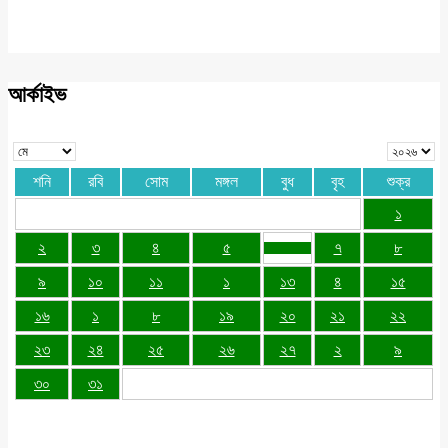
আর্কাইভ
শনি
রবি
সোম
মঙ্গল
বুধ
বৃহ
শুক্র
১
২
৩
৪
৫
৭
৮
৯
১০
১১
১
১৩
৪
১৫
১৬
১
৮
১৯
২০
২১
২২
২৩
২৪
২৫
২৬
২৭
২
৯
৩০
৩১