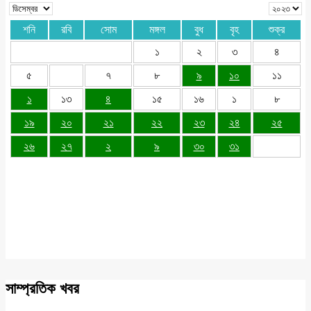
শনি
রবি
সোম
মঙ্গল
বুধ
বৃহ
শুক্র
১
২
৩
৪
৫
৭
৮
৯
১০
১১
১
১৩
৪
১৫
১৬
১
৮
১৯
২০
২১
২২
২৩
২৪
২৫
২৬
২৭
২
৯
৩০
৩১
সাম্প্রতিক খবর