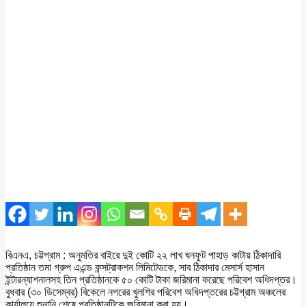
বিএনএ, চট্টগ্রাম : অনুমতির বাইরে দুই কোটি ২২ লাখ ঘনফুট পাহাড় কাটায় ঠিকাদারি
প্রতিষ্ঠান তমা গ্রুপ এএন্ড কন্সট্রাকশন লিমিটেডকে, সাব ঠিকাদার মেসার্স হাসান
ইন্টারন্যাশনালসহ তিন প্রতিষ্ঠানকে ৫০ কোটি টাকা জরিমানা করেছে পরিবেশ অধিদপ্তর।
বুধবার (৩০ ডিসেম্বর) বিকেলে নগরের খুলশির পরিবেশ অধিদপ্তরের চট্টগ্রাম অঞ্চলের
কার্যালয়ে শুনানি শেষে প্রতিষ্ঠানটিকে জরিমানা করা হয়।