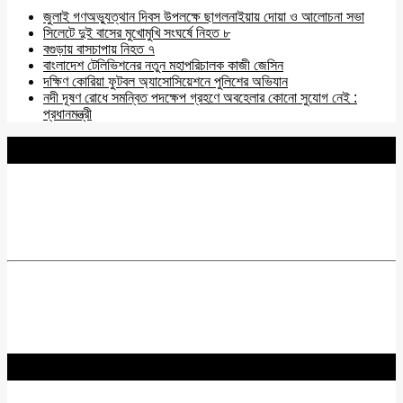
জুলাই গণঅভ্যুত্থান দিবস উপলক্ষে ছাগলনাইয়ায় দোয়া ও আলোচনা সভা
সিলেটে দুই বাসের মুখোমুখি সংঘর্ষে নিহত ৮
বগুড়ায় বাসচাপায় নিহত ৭
বাংলাদেশ টেলিভিশনের নতুন মহাপরিচালক কাজী জেসিন
দক্ষিণ কোরিয়া ফুটবল অ্যাসোসিয়েশনে পুলিশের অভিযান
নদী দূষণ রোধে সমন্বিত পদক্ষেপ গ্রহণে অবহেলার কোনো সুযোগ নেই :
প্রধানমন্ত্রী
BNANEWS24.COM
REG:NO-103 BY INFO & BROADCASTING MINISTRY OF
BANGLADESH.
Chief Editor :
Zakir Hossain
Acting Editor :
Rabiul Hossain Babu
Editor :
Yasin Hira
Advisory Board