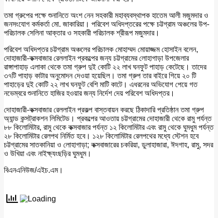
তমা গ্রুপের পক্ষে শুনানিতে অংশ নেন সহকারী মহাব্যবস্থাপক হাতেম আলী মজুমদার ও
জনসংযোগ কর্মকর্তা মো. জাকারিয়া। পরিবেশ অধিদপ্তরের পক্ষে চট্টগ্রাম অঞ্চলের উপ-
পরিচালক সেলিনা আক্তার ও সহকারী পরিচালক শ্রীরূপ মজুমদার।
পরিবেশ অধিদপ্তর চট্টগ্রাম অঞ্চলের পরিচালক মোহাম্মদ মোয়াজ্জম হোসাইন বলেন,
দোহাজারী-কক্সবাজার রেললাইন প্রকল্পের জন্য চট্টগ্রামের লোহাগাড়া উপজেলার
রাঙ্গাপাহাড় এলাকা থেকে তমা গ্রুপ দুই কোটি ২২ লাখ ঘনফুট পাহাড় কেটেছে। তাদের
৩৭টি পাহাড় কাটার অনুমোদন দেওয়া হয়েছিল। তমা গ্রুপ তার বাইরে গিয়ে ২০ টি
পাহাড়ের দুই কোটি ২২ লাখ ঘনফুট বেশি মাটি কাটে। এধরনের অভিযোগ পেয়ে গত
নভেম্বরে শুনানিতে হাজির হওয়ার জন্য নির্দেশ দেয় পরিবেশ অধিদপ্তর।
দোহাজারী-কক্সবাজার রেললাইন প্রকল্প বাস্তবায়ন করছে ঠিকাদারি প্রতিষ্ঠান তমা গ্রুপ
অ্যান্ড কন্সট্রাকশন লিমিটেড। প্রকল্পের আওতায় চট্টগ্রামের দোহাজারী থেকে রামু পর্যন্ত
৮৮ কিলোমিটার, রামু থেকে কক্সবাজার পর্যন্ত ১২ কিলোমিটার এবং রামু থেকে ঘুমধুম পর্যন্ত
২৮ কিলোমিটার রেলপথ নির্মিত হবে। ১২৮ কিলোমিটার রেলপথের মধ্যে স্টেশন হবে
চট্টগ্রামের সাতকানিয়া ও লোহাগাড়া; কক্সবাজারের চকরিয়া, ডুলাহাজারা, ঈদগাহ, রামু, সদর
ও উখিয়া এবং নাইক্ষ্যংছড়ির ঘুমধুম।
বিএনএনিউজ/এইচ.এম।