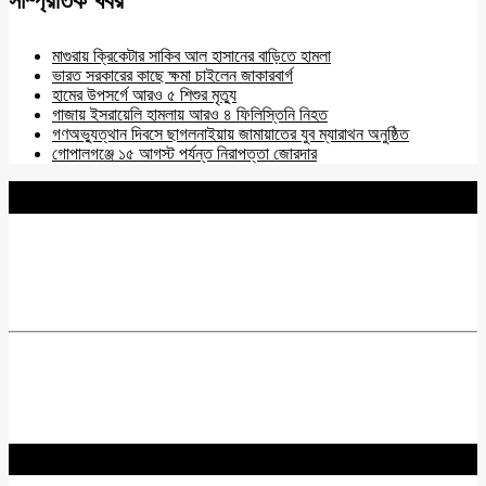
সাম্প্রতিক খবর
মাগুরায় ক্রিকেটার সাকিব আল হাসানের বাড়িতে হামলা
ভারত সরকারের কাছে ক্ষমা চাইলেন জাকারবার্গ
হামের উপসর্গে আরও ৫ শিশুর মৃত্যু
গাজায় ইসরায়েলি হামলায় আরও ৪ ফিলিস্তিনি নিহত
গণঅভ্যুত্থান দিবসে ছাগলনাইয়ায় জামায়াতের যুব ম্যারাথন অনুষ্ঠিত
গোপালগঞ্জে ১৫ আগস্ট পর্যন্ত নিরাপত্তা জোরদার
BNANEWS24.COM
REG:NO-103 BY INFO & BROADCASTING MINISTRY OF
BANGLADESH.
Chief Editor :
Zakir Hossain
Acting Editor :
Rabiul Hossain Babu
Editor :
Yasin Hira