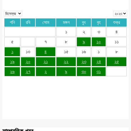
শনি
রবি
সোম
মঙ্গল
বুধ
বৃহ
শুক্র
১
২
৩
৪
৫
৭
৮
৯
১০
১১
১
১৩
৪
১৫
১৬
১
৮
১৯
২০
২১
২২
২৩
২৪
২৫
২৬
২৭
২
৯
৩০
৩১