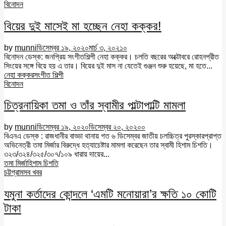
বিনোদন
বিয়ের দুই মাসেই মা হচ্ছেন নেহা কক্কর!
by
munni
ডিসেম্বর ১৯, ২০২০
মার্চ ৩, ২০২১
০
বিনোদন ডেস্ক: জনপ্রিয় সংগীতশিল্পী নেহা কক্কর। চলতি বছরের অক্টোবরে রোহনপ্রীত
সিংয়ের সঙ্গে বিয়ে হয় এ তার। বিয়ের দুই মাস না যেতেই গুঞ্জন শুরু হয়েছে, মা হতে...
নেহা কক্কর
সংগীত শিল্পী
বিনোদন
চিত্রনায়িকা তমা ও তাঁর স্বামীর পাল্টাপাল্টি মামলা
by
munni
ডিসেম্বর ১৯, ২০২০
ডিসেম্বর ২০, ২০২০
০
বিএনএ ডেস্ক : রাজধানীর বাড্ডা থানায় গত ৬ ডিসেম্বর জাতীয় চলচ্চিত্র পুরস্কারপ্রাপ্ত
অভিনেত্রী তমা মির্জার বিরুদ্ধে হত্যাচেষ্টার মামলা করেছেন তার স্বামী হিশাম চিশতি।
৩২৩/৩২৪/৩২৫/৩০৭/১০৯ ধারায় দায়ের...
তমা মির্জা
হিশাম চিশতি
চট্টগ্রাম
সব খবর
যমুনা কর্তাদের কোন্দলে ‘এমটি মনোয়ারা’র ক্ষতি ১০ কোটি
টাকা