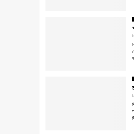
ব
ঘ
জ
ব
আ
ড