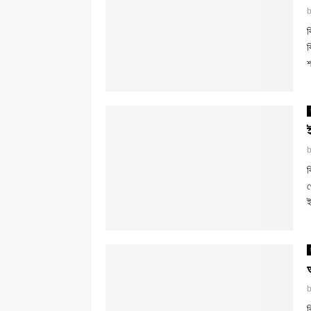
ব
ব
শ
ব
খ
ই
ব