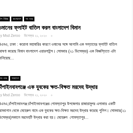
টপ নিউজ
বাংলাদেশ
সব খবর
ওমানের ফ্লাইট বাতিল করল বাংলাদেশ বিমান
by
Msd Zeroo
ডিসেম্বর ২১, ২০২০
০
িএনএ, ঢাকা : করোনা মহামারির কারণে ওমানের সঙ্গে আগামি এক সপ্তাহের ফ্লাইট বাতিল
োষণা করেছে বিমান বাংলাদেশ এয়ারলাইন্স। সোমবার (২১ ডিসেম্বর) এক বিজ্ঞপ্তিতে এটা
ানিয়েছে...
সব খবর
সারাদেশ
চাঁপাইনবাবগঞ্জে এক যুবকের ক্ষত-বিক্ষত মরদেহ উদ্ধার
by
Msd Zeroo
ডিসেম্বর ২১, ২০২০
০
িএনএ,চাঁপাইনবাবগঞ্জ:চাঁপাইনবাবগঞ্জের গোমস্তাপুর উপজেলার রাজারামুপর এলাকার একটি
মবাগান থেকে মেহেরুল নামে এক যুবকের ক্ষত-বিক্ষত মরদেহ উদ্ধার করেছে পুলিশ। সোমবার(২১
িসেম্বর)সকালে মরদেহটি উদ্ধার করা হয়। মেহেরুল গোমস্তাপুর...