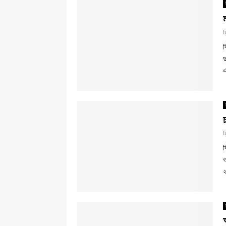
ব
দ
এ
ব
ও
২