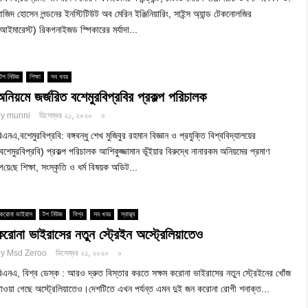
াজিদ হোসেন লন্ডনের ইনস্টিটিউট অব মেরিন ইঞ্জিনিয়ারিং, সাইন্স অ্যান্ড টেকনোলজির
আইমারেস্ট) রিকগনাইজড স্পিকারের মর্যাদা...
টপ নিউজ
শিক্ষা
সব খবর
অনিয়মে জর্জরিত বশেমুরবিপ্রবির প্রকল্প পরিচালক
by
munni
ডিসেম্বর ২১, ২০২০
০
িএনএ,বশেমুরবিপ্রবি: বঙ্গবন্ধু শেখ মু‌জিবুর রহমান বিজ্ঞান ও প্রযুক্তি বিশ্ববিদ্যালয়ের
বশেমুরবিপ্রবি) প্রকল্প পরিচালক আশিকুজ্জামান ভূঁইয়ার বিরুদ্ধে নানারকম অনিয়মের প্রমাণ
ে‌য়ে‌ছে শিক্ষা, সংস্কৃতি ও ধর্ম বিষয়ক অডিট...
করোনা ভাইরাস
টপ নিউজ
বিশ্ব
সব খবর
স্বাস্থ্য
করোনা ভাইরাসের নতুন স্ট্রেইন অস্ট্রেলিয়াতেও
by
Msd Zeroo
ডিসেম্বর ২১, ২০২০
০
িএনএ, বিশ্ব ডেস্ক : আরও দ্রুত বিস্তার করতে সক্ষম করোনা ভাইরাসের নতুন স্ট্রেইনের খোঁজ
াওয়া গেছে অস্ট্রেলিয়াতেও।দেশটিতে এখন পর্যন্ত এমন দুই জন করোনা রোগী শনাক্ত...