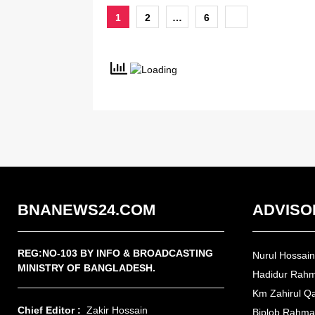
Posts
1
2
…
6
pagination
BNANEWS24.COM
ADVISO
REG:NO-103 BY INFO & BROADCASTING
Nurul Hossai
MINISTRY OF BANGLADESH.
Hadidur Rah
Km Zahirul Q
Chief Editor :
Zakir Hossain
Biplob Rahm