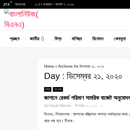
C
আবহাওয়া
১২:৪৭ অপরাহ্ণ - আগস্ট ৭, ২০২৬
27.6
প্রচ্ছদ
জাতীয়
বিশ্ব
বাণিজ্য
বিনোদন
খেলাধূলা
Home
»
Archives for ডিসেম্বর ২১, ২০২০
Day : ডিসেম্বর ২১, ২০২০
বিশ্ব
সব খবর
জাপানে রেকর্ড পরিমাণ সামরিক বাজেট অনুমোদ
by
Hasan Munna
ডিসেম্বর ২১, ২০২০
০
বিএনএ, বিশ্বডেস্ক : জাপানের মন্ত্রিসভা আসন্ন অর্থবছরের জন্
বছর শুরু হবে। চীনকে...