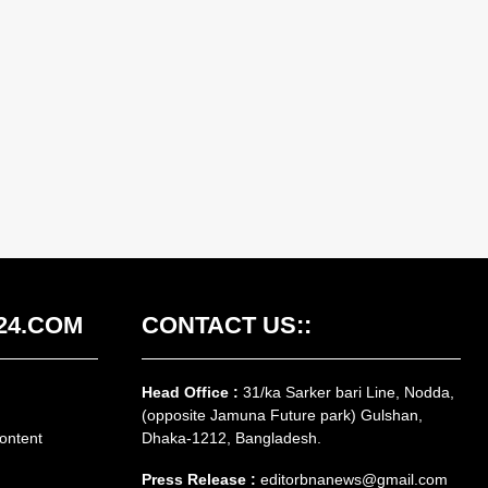
24.COM
CONTACT US::
Head Office :
31/ka Sarker bari Line, Nodda,
(opposite Jamuna Future park) Gulshan,
ontent
Dhaka-1212, Bangladesh.
Press Release :
editorbnanews@gmail.com