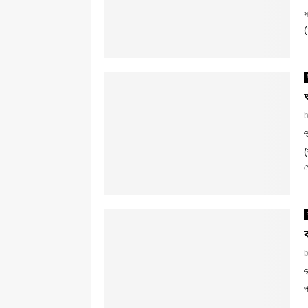
স
(
ব
(
প
ব
প