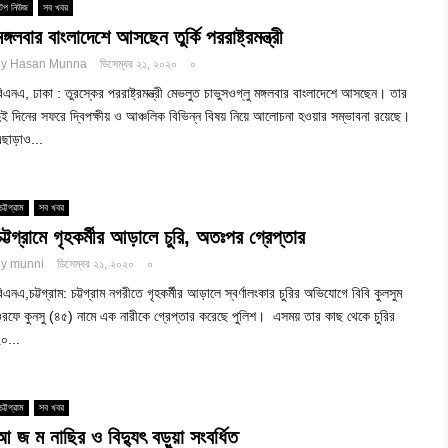
টপ নিউজ
সব খবর
মঙ্গলবার বাংলাদেশে আসছেন তুর্কি পররাষ্ট্রমন্ত্রী
by
Hasan Munna
ডিসেম্বর ২১, ২০২০
০
িএনএ, ঢাকা : তুরস্কের পররাষ্ট্রমন্ত্রী মেভলুত চাভুসওগ্লু মঙ্গলবার বাংলাদেশে আসছেন। তার
ুই দিনের সফরে দ্বিপক্ষীয় ও আঞ্চলিক বিভিন্ন বিষয় নিয়ে আলোচনা হওয়ার সম্ভাবনা রয়েছে।
ছাড়াও...
চট্টগ্রাম
সব খবর
চট্টগ্রামে গৃহকর্মীর আড়ালে চুরি, অতঃপর গ্রেপ্তার
by
munni
ডিসেম্বর ২১, ২০২০
০
িএনএ,চট্টগ্রাম: চট্টগ্রাম নগরীতে গৃহকর্মীর আড়ালে স্বর্ণালংকার চুরির অভিযোগে বিবি কুলসুম
রফে কুনসু (৪৫) নামে এক নারীকে গ্রেপ্তার করেছে পুলিশ। এসময় তার কাছ থেকে চুরির
০...
চট্টগ্রাম
সব খবর
আ জ ম নাছির ও বিদ্যুৎ বড়ুয়া সংবর্ধিত