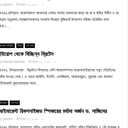
by
munni
ডিসেম্বর ২১, ২০২০
০
িএনএ,চট্টগ্রাম: করোনাকালে মানবতার সেবায় অনন্য অবদানের জন্য আ জ ম নাছির উদ্দীন ও ডা.
িদ্যুৎ বডুয়াসহ স্বেচ্ছাসেবকদের সংবর্ধনা দিয়েছে মুজিববর্ষ উদযাপন পরিষদ বায়েজিদ থানা
াখা।...
করোনা ভাইরাস
বিশ্ব
সব খবর
ইউরোপ থেকে বিচ্ছিন্ন ব্রিটেন
by
Hasan Munna
ডিসেম্বর ২১, ২০২০
০
িএনএ, বিশ্বডেস্ক : ব্রিটেনে বিস্তারে বেশি ক্ষমতাসম্পন্ন করোনাভাইরাসের নতুন স্ট্রেইনের
োঁজ পাওয়া গেছে। এ খবরে জার্মানি, ইতালি, বেলজিয়াম, আয়ারল্যান্ড, তুরস্ক এবং কানাডা
তিমধ্যেই যুক্তরাজ্যের সাথে...
চট্টগ্রাম
সব খবর
আইমারেস্ট রিকগনাইজড স্পিকারের মর্যাদা অর্জন ড. সাজিদের
by
munni
ডিসেম্বর ২১, ২০২০
০
িএনএ,চট্টগ্রাম: বাংলাদেশ মেরিন একাডেমির কমান্ড্যান্ট, চার্টার্ড মেরিন ইঞ্জিনিয়ার ও নৌ-গবেষক ড.