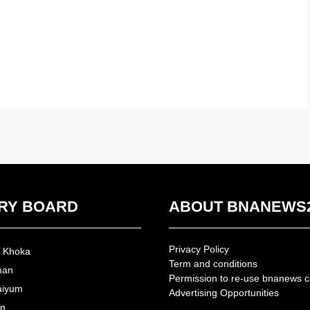
RY BOARD
ABOUT BNANEWS
Privacy Policy
n Khoka
Term and conditions
man
Permission to re-use bnanews c
aiyum
Advertising Opportunities
an