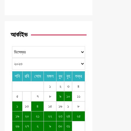
আর্কাইভ
শনি
রবি
সোম
মঙ্গল
বুধ
বৃহ
শুক্র
১
২
৩
৪
৫
৭
৮
৯
১০
১১
১
১৩
৪
১৫
১৬
১
৮
১৯
২০
২১
২২
২৩
২৪
২৫
২৬
২৭
২
৯
৩০
৩১