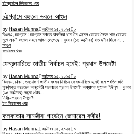
চট্টগ্রাম
টপ নিউজ
সব খবর
চট্টগ্রামে বহুতল ভবনে আগুন
by
Hasan Munna
অক্টোবর ১৫, ২০২৫
০
বিএনএ, চট্টগ্রাম : চট্টগ্রাম নগরের বাকলিয়া থানাধীন এক্সেস রোডের সৈয়দ শাহ রোডের
মুখে একটি বহুতল ভবনে আগুন লেগেছে। বুধবার (১৫ অক্টোবর) রাত ৯টার দিকে এ...
আগুন
কভার
সব খবর
ফেব্রুয়ারিতে জাতীয় নির্বাচন হবেই: প্রধান উপদেষ্টা
by
Hasan Munna
অক্টোবর ১৫, ২০২৫
০
বিএনএ, ঢাকা : ত্রয়োদশ জাতীয় সংসদ নির্বাচন ফেব্রুয়ারিতে হবেই বলে প্রতিশ্রুতি
পুনর্ব্যক্ত করেছেন অন্তর্বর্তী সরকারের প্রধান উপদেষ্টা অধ্যাপক মুহাম্মদ ইউনূস। বুধবার
(১৫ অক্টোবর) সন্ধ্যা ৬টায়...
নির্বাচন
প্রধান উপদেষ্টা
টপ নিউজ
সব খবর
কলকাতার সানজীবা গার্ডেনে জেনারেল কবীর!
by
Hasan Munna
অক্টোবর ১৫, ২০২৫
০