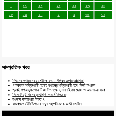
৮
১৯
২০
২১
২২
২৩
২৪
২৫
২৬
২৭
২
৯
৩০
৩১
সাম্প্রতিক খবর
শিশুদের ক্ষতির দায়ে মেটাকে ৫৬৭ মিলিয়ন ডলার জরিমানা
গণমাধ্যম শক্তিশালী হলেই গণতন্ত্র শক্তিশালী হবে: মির্জা ফখরুল
জুলাই গণঅভ্যুত্থান দিবস উপলক্ষে ছাগলনাইয়ায় দোয়া ও আলোচনা সভা
সিলেটে দুই বাসের মুখোমুখি সংঘর্ষে নিহত ৮
বগুড়ায় বাসচাপায় নিহত ৭
বাংলাদেশ টেলিভিশনের নতুন মহাপরিচালক কাজী জেসিন