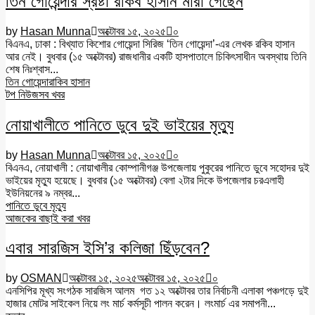
তিন গোয়েন্দার স্রষ্টা রকিব হাসান মারা গেছেন
by
Hasan Munna
অক্টোবর ১৫, ২০২৫
০
বিএনএ, ঢাকা : বিখ্যাত কিশোর গোয়েন্দা সিরিজ ‘তিন গোয়েন্দা’-এর লেখক রকিব হাসান
আর নেই। বুধবার (১৫ অক্টোবর) রাজধানীর একটি হাসপাতালে চিকিৎসাধীন অবস্থায় তিনি
শেষ নিঃশ্বাস...
তিন গোয়েন্দা
রাকিব হাসান
টপ নিউজ
সব খবর
নোয়াখালীতে পানিতে ডুবে দুই ভাইয়ের মৃত্যু
by
Hasan Munna
অক্টোবর ১৫, ২০২৫
০
বিএনএ, নোয়াখালী : নোয়াখালীর কোম্পানীগঞ্জ উপজেলায় পুকুরের পানিতে ডুবে সহোদর দুই
ভাইয়ের মৃত্যু হয়েছে। বুধবার (১৫ অক্টোবর) বেলা ২টার দিকে উপজেলার চরএলাহী
ইউনিয়নের ৯ নম্বর...
পানিতে ডুবে মৃত্যু
আজকের বাছাই করা খবর
এবার সারজিস ইসি’র কলিজা ছিঁড়বেন?
by
OSMAN
অক্টোবর ১৫, ২০২৫
অক্টোবর ১৫, ২০২৫
০
এনসিপির মূখ্য সংগঠক সারজিস আলম গত ১২ অক্টোবর তার নির্বাচনী এলাকা পঞ্চগড়ে দুই
হাজার মোটর সাইকেল নিয়ে লং মার্চ কর্মসূচী পালন করেন। লংমার্চ এর সমাপনী...