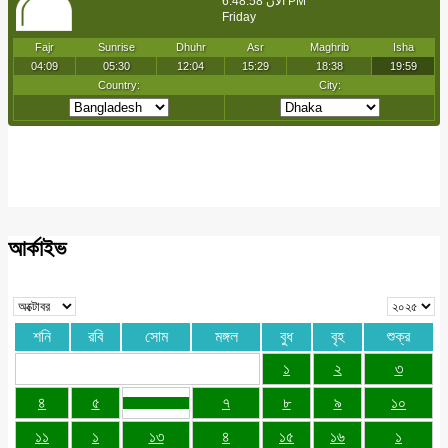
আর্কাইভ
শনি
রবি
সোম
মঙ্গল
বুধ
বৃহ
শুক্র
১
২
৩
৪
৫
৭
৮
৯
১০
১১
১
১৩
৪
১৫
১৬
১