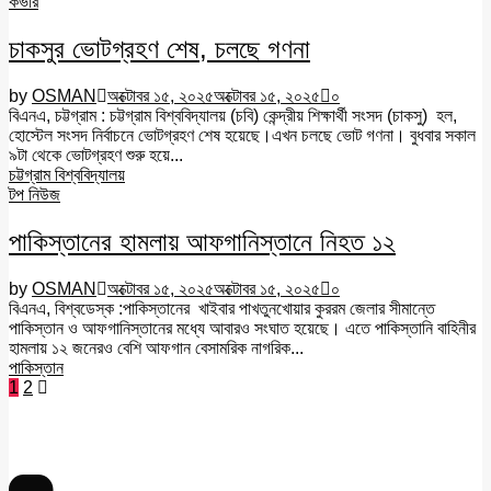
কভার
চাকসুর ভোটগ্রহণ শেষ, চলছে গণনা
by
OSMAN
অক্টোবর ১৫, ২০২৫
অক্টোবর ১৫, ২০২৫
০
বিএনএ, চট্টগ্রাম : চট্টগ্রাম বিশ্ববিদ্যালয় (চবি) কেন্দ্রীয় শিক্ষার্থী সংসদ (চাকসু) হল,
হোস্টেল সংসদ নির্বাচনে ভোটগ্রহণ শেষ হয়েছে।এখন চলছে ভোট গণনা। বুধবার সকাল
৯টা থেকে ভোটগ্রহণ শুরু হয়ে...
চট্টগ্রাম বিশ্ববিদ্যালয়
টপ নিউজ
পাকিস্তানের হামলায় আফগানিস্তানে নিহত ১২
by
OSMAN
অক্টোবর ১৫, ২০২৫
অক্টোবর ১৫, ২০২৫
০
বিএনএ, বিশ্বডেস্ক :পাকিস্তানের খাইবার পাখতুনখোয়ার কুররম জেলার সীমান্তে
পাকিস্তান ও আফগানিস্তানের মধ্যে আবারও সংঘাত হয়েছে। এতে পাকিস্তানি বাহিনীর
হামলায় ১২ জনেরও বেশি আফগান বেসামরিক নাগরিক...
পাকিস্তান
Posts
1
2
pagination