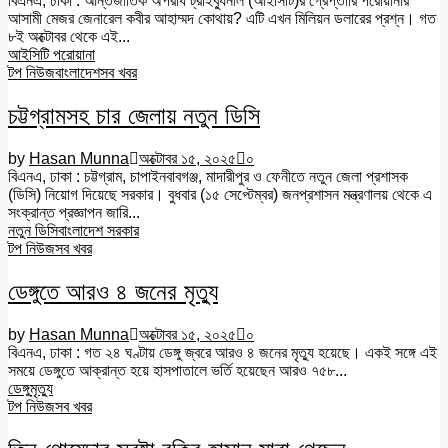
বিএনএ, ঢাকা : আন্তর্জাতিক অপরাধ ট্রাইব্যুনাল (আইসিটি)র গ্রেপ্তারি পরোয়ানার
আসামী মেজর জেনারেল কবীর আহাম্মদ কোথায়? এটি এখন মিলিয়ন ডলারের প্রশ্ন। গত
৮ই অক্টোবর থেকে এই...
আইসিটি পরোয়ানা
টপ নিউজ
বাংলাদেশ
সব খবর
চট্টগ্রামসহ চার জেলায় নতুন ডিসি
by
Hasan Munna
অক্টোবর ১৫, ২০২৫
০
বিএনএ, ঢাকা : চট্টগ্রাম, চাপাইনবাবগঞ্জ, মাদারীপুর ও ফেনীতে নতুন জেলা প্রশাসক
(ডিসি) নিয়োগ দিয়েছে সরকার। বুধবার (১৫ সেপ্টেম্বর) জনপ্রশাসন মন্ত্রণালয় থেকে এ
সংক্রান্ত প্রজ্ঞাপন জারি...
নতুন ডিসি
বাংলাদেশ সরকার
টপ নিউজ
সব খবর
ডেঙ্গুতে আরও ৪ জনের মৃত্যু
by
Hasan Munna
অক্টোবর ১৫, ২০২৫
০
বিএনএ, ঢাকা : গত ২৪ ঘণ্টায় ডেঙ্গু জ্বরে আরও ৪ জনের মৃত্যু হয়েছে। একই সঙ্গে এই
সময়ে ডেঙ্গুতে আক্রান্ত হয়ে হাসপাতালে ভর্তি হয়েছেন আরও ৭৫৮...
ডেঙ্গু
মৃত্যু
টপ নিউজ
সব খবর