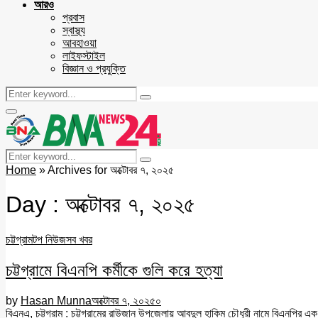
আরও
প্রবাস
স্বাস্থ্য
আবহাওয়া
লাইফস্টাইল
বিজ্ঞান ও প্রযুক্তি
Search
Search
for:
Facebook
Twitter
Youtube
Primary
Menu
Search
Search
for:
Home
»
Archives for অক্টোবর ৭, ২০২৫
Day : অক্টোবর ৭, ২০২৫
চট্টগ্রাম
টপ নিউজ
সব খবর
চট্টগ্রামে বিএনপি কর্মীকে গুলি করে হত্যা
by
Hasan Munna
অক্টোবর ৭, ২০২৫
০
বিএনএ, চট্টগ্রাম : চট্টগ্রামের রাউজান উপজেলায় আবদুল হাকিম চৌধুরী নামে বিএনপির এক ক