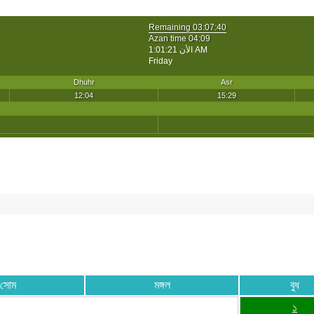
সোম
মঙ্গল
বুধ
১