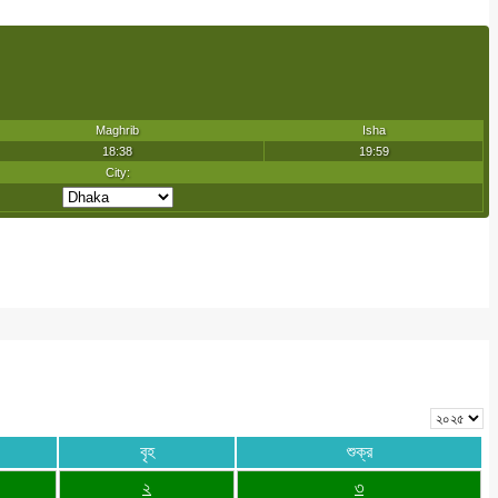
বৃহ
শুক্র
২
৩