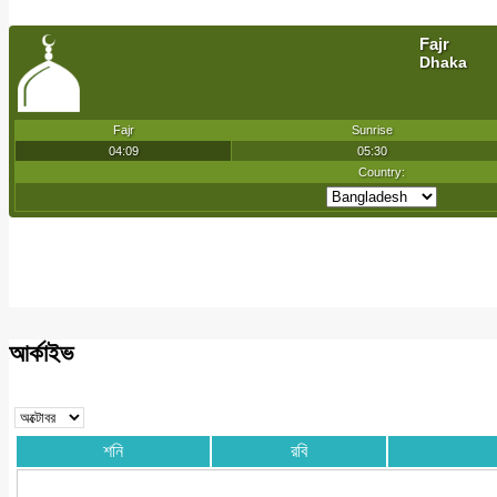
আর্কাইভ
শনি
রবি