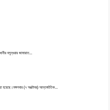
নীর বসুন্ধরায় জামায়াত...
া হয়েছে।মঙ্গলবার (৭ অক্টোবর) আন্তর্জাতিক...