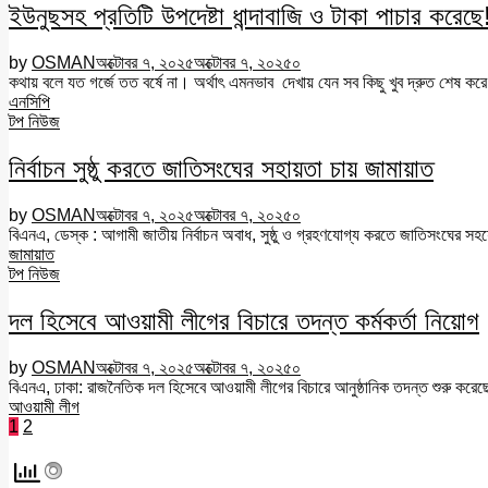
ইউনুছসহ প্রতিটি উপদেষ্টা ধান্দাবাজি ও টাকা পাচার করেছে
by
OSMAN
অক্টোবর ৭, ২০২৫
অক্টোবর ৭, ২০২৫
০
কথায় বলে যত গর্জে তত বর্ষে না। অর্থাৎ এমনভাব দেখায় যেন সব কিছু খুব দ্রুত শেষ কর
এনসিপি
টপ নিউজ
নির্বাচন সুষ্ঠু করতে জাতিসংঘের সহায়তা চায় জামায়াত
by
OSMAN
অক্টোবর ৭, ২০২৫
অক্টোবর ৭, ২০২৫
০
বিএনএ, ডেস্ক : আগামী জাতীয় নির্বাচন অবাধ, সুষ্ঠু ও গ্রহণযোগ্য করতে জাতিসংঘের সহ
জামায়াত
টপ নিউজ
দল হিসেবে আওয়ামী লীগের বিচারে তদন্ত কর্মকর্তা নিয়োগ
by
OSMAN
অক্টোবর ৭, ২০২৫
অক্টোবর ৭, ২০২৫
০
বিএনএ, ঢাকা: রাজনৈতিক দল হিসেবে আওয়ামী লীগের বিচারে আনুষ্ঠানিক তদন্ত শুরু করেছে 
আওয়ামী লীগ
Posts
1
2
pagination