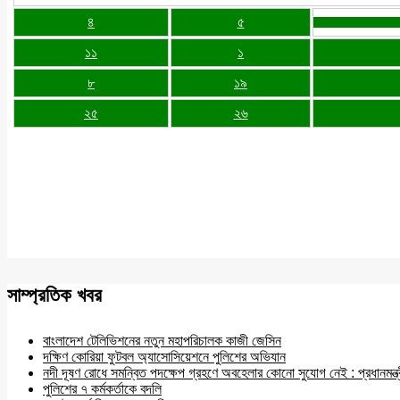
৪
৫
১১
১
৮
১৯
২৫
২৬
সাম্প্রতিক খবর
বাংলাদেশ টেলিভিশনের নতুন মহাপরিচালক কাজী জেসিন
দক্ষিণ কোরিয়া ফুটবল অ্যাসোসিয়েশনে পুলিশের অভিযান
নদী দূষণ রোধে সমন্বিত পদক্ষেপ গ্রহণে অবহেলার কোনো সুযোগ নেই : প্রধানমন্ত্
পুলিশের ৭ কর্মকর্তাকে বদলি