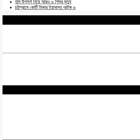
হাম উপসর্গ নিয়ে আরও ৬ শিশুর মৃত্যু
চট্টগ্রামে কোটি টাকার ইয়াবাসহ আটক ৬
BNANEWS24.COM
REG:NO-103 BY INFO & BROADCASTING MINISTRY OF
Chief Editor :
Zakir Hossain
Acting Editor :
Rabiul Hossain Babu
Editor :
Yasin Hira
Advisory Board
Nurul Hossain Khoka
Hadidur Rahman
Km Zahirul Qaiyum
Biplob Rahman
Nazimuddin Shymol