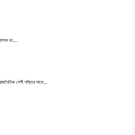
যাপক ডা....
 রাজনৈতিক পেশী শক্তির সাথে...