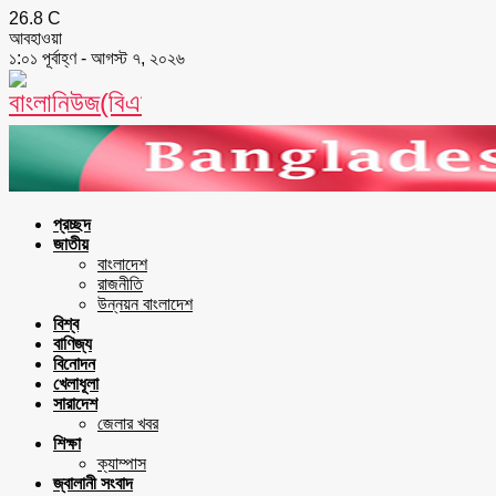
26.8
C
আবহাওয়া
১:০১ পূর্বাহ্ণ - আগস্ট ৭, ২০২৬
Facebook
Twitter
Youtube
প্রচ্ছদ
জাতীয়
বাংলাদেশ
রাজনীতি
উন্নয়ন বাংলাদেশ
বিশ্ব
বাণিজ্য
বিনোদন
খেলাধূলা
সারাদেশ
জেলার খবর
শিক্ষা
ক্যাম্পাস
জ্বালানী সংবাদ