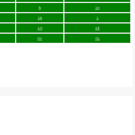
৯
১০
১৬
১
২৩
২৪
৩০
৩১