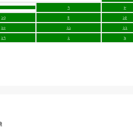
৭
৮
১৩
৪
১৫
২০
২১
২২
২৭
২
৯
রী