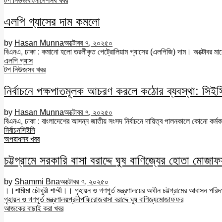
টপ নিউজ
বাংলাদেশ
সব খবর
এলপি গ্যাসের দাম কমলো
by
Hasan Munna
অক্টোবর ৭, ২০২৫
০
বিএনএ, ঢাকা : কমানো হলো তরলীকৃত পেট্রোলিয়াম গ্যাসের (এলপিজি) দাম। অক্টোবর মাস
এলপি গ্যাস
টপ নিউজ
সব খবর
নির্বাচনে পক্ষপাতমূলক আচরণ করলে কঠোর ব্যবস্থা: সিইস
by
Hasan Munna
অক্টোবর ৭, ২০২৫
০
বিএনএ, ঢাকা : বাংলাদেশের আসন্ন জাতীয় সংসদ নির্বাচনে দায়িত্ব পালনকালে কোনো কর্মক
নির্বাচন
সিইসি
অপরাধ
সব খবর
চট্টগ্রামে সরকারি বাসা বরাদ্দে ঘুষ বাণিজ্যের হোতা মোজ
by
Shammi Bna
অক্টোবর ৭, ২০২৫
০
।।শামীমা চৌধুরী শাম্মী।। গৃহায়ন ও গণপূর্ত মন্ত্রণালয়ের অধীন চট্টগ্রামের আবাসন পরিদপ
গৃহায়ন ও গণপূর্ত মন্ত্রণালয়
প্রদীপ
ফিরোজ
বাসা বরাদ্দে ঘুষ বাণিজ্য
মোজাফফর
আজকের বাছাই করা খবর