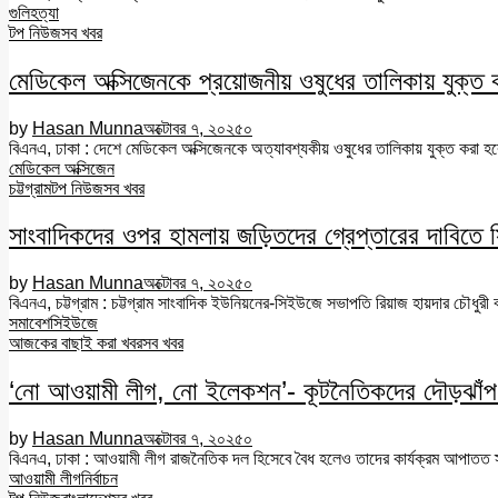
গুলি
হত্যা
টপ নিউজ
সব খবর
মেডিকেল অক্সিজেনকে প্রয়োজনীয় ওষুধের তালিকায় যুক্ত ক
by
Hasan Munna
অক্টোবর ৭, ২০২৫
০
বিএনএ, ঢাকা : দেশে মেডিকেল অক্সিজেনকে অত্যাবশ্যকীয় ওষুধের তালিকায় যুক্ত করা হবে ব
মেডিকেল অক্সিজেন
চট্টগ্রাম
টপ নিউজ
সব খবর
সাংবাদিকদের ওপর হামলায় জড়িতদের গ্রেপ্তারের দাবিতে
by
Hasan Munna
অক্টোবর ৭, ২০২৫
০
বিএনএ, চট্টগ্রাম : চট্টগ্রাম সাংবাদিক ইউনিয়নের-সিইউজে সভাপতি রিয়াজ হায়দার চৌধুরী
সমাবেশ
সিইউজে
আজকের বাছাই করা খবর
সব খবর
‘নো আওয়ামী লীগ, নো ইলেকশন’- কূটনৈতিকদের দৌড়ঝাঁপ
by
Hasan Munna
অক্টোবর ৭, ২০২৫
০
বিএনএ, ঢাকা : আওয়ামী লীগ রাজনৈতিক দল হিসেবে বৈধ হলেও তাদের কার্যক্রম আপাতত স্
আওয়ামী লীগ
নির্বাচন