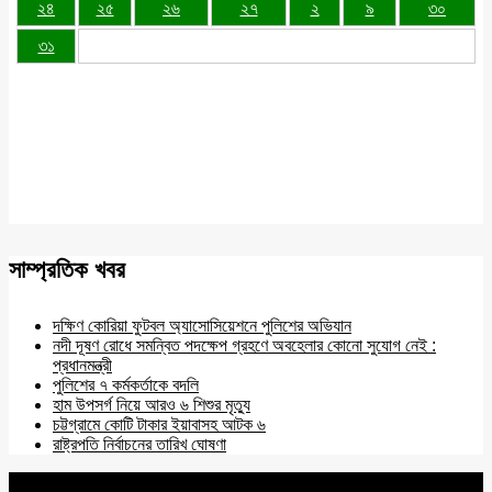
২৪
২৫
২৬
২৭
২
৯
৩০
৩১
সাম্প্রতিক খবর
দক্ষিণ কোরিয়া ফুটবল অ্যাসোসিয়েশনে পুলিশের অভিযান
নদী দূষণ রোধে সমন্বিত পদক্ষেপ গ্রহণে অবহেলার কোনো সুযোগ নেই :
প্রধানমন্ত্রী
পুলিশের ৭ কর্মকর্তাকে বদলি
হাম উপসর্গ নিয়ে আরও ৬ শিশুর মৃত্যু
চট্টগ্রামে কোটি টাকার ইয়াবাসহ আটক ৬
রাষ্ট্রপতি নির্বাচনের তারিখ ঘোষণা