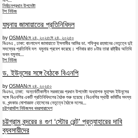
মাস...
নির্বাচন
প্রধান উপদেষ্টা
টপ নিউজ
যমুনায় জামায়াতের প্রতিনিধিদল
by
OSMAN
মে ২৪, ২০২৫
মে ২৪, ২০২৫
০
বিএনএ , ঢাকা: বাংলাদেশ জামায়াতে ইসলামীর আমির ডা. শফিকুর রহমানের নেতৃত্বে দুই
সদস্যের প্রতিনিধি দল যমুনায় প্রবেশ করেছে। শনিবার রাত ৮টায় তারা রাষ্ট্রীয় অতিথি
ভবন যমুনায়...
টপ নিউজ
ড. ইউনূসের সঙ্গে বৈঠকে বিএনপি
by
OSMAN
মে ২৪, ২০২৫
০
বিএনএ, ঢাকা: অন্তর্বর্তীকালীন সরকারের প্রধান উপদেষ্টা অধ্যাপক মুহাম্মদ ইউনূসের
সঙ্গে বিএনপির একটি প্রতিনিধিদলের বৈঠক শুরু হয়েছে।বিএনপির স্থায়ী কমিটির সদস্য
ড. খন্দকার মোশাররফ হোসেনের নেতৃত্বে বৈঠকে দলের...
চট্টগ্রাম
টপ নিউজ
সব খবর
সারাদেশ
চট্টগ্রাম বন্দরের ৪ গুণ ‘স্টোর রেন্ট’ প্রত্যাহারের দাবি
ব্যবসায়ীদের