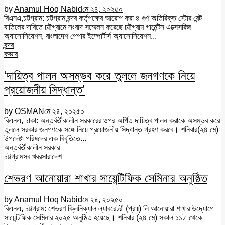
by
Anamul Hoq Nabid
মে ২৪, ২০২৫
০
বিএনএ,চট্টগ্রাম: চট্টগ্রাম বন্দর কর্তৃপক্ষের আরোপ করা ৪ গুণ অতিরিক্ত স্টোর রেন্ট
বাতিলের দাবিতে চট্টগ্রামে সংবাদ সম্মেলন করেছে চট্টগ্রাম গার্মেন্টস এক্সেসরিজ
অ্যাসোসিয়েশন, বাংলাদেশ পেপার ইম্পোর্টার্স অ্যাসোসিয়েশন...
বন্দর
কভার
‘দায়িত্ব পালন অসম্ভব করে তুললে জনগণকে নিয়ে
প্রয়োজনীয় সিদ্ধান্ত’
by
OSMAN
মে ২৪, ২০২৫
০
বিএনএ, ঢাকা: অন্তর্বর্তীকালীন সরকারের ওপর অর্পিত দায়িত্ব পালন করাকে অসম্ভব করে
তুললে সরকার জনগণকে সঙ্গে নিয়ে প্রয়োজনীয় সিদ্ধান্ত গ্রহণ করবে। শনিবার(২৪ মে)
উপদেষ্টা পরিষদের এক বিবৃতিতে...
অন্তর্বর্তীকালীন সরকার
চট্টগ্রাম
সব খবর
সারাদেশ
শেভরণ আনোয়ারা শাখার সায়েন্টিফিক সেমিনার অনুষ্ঠিত
by
Anamul Hoq Nabid
মে ২৪, ২০২৫
০
বিএনএ, চট্টগ্রাম: শেভরণ ক্লিনিক্যাল ল্যাবরেটরী (প্রাঃ) লি আনোয়ারা শাখার উদ্যোগে
সায়েন্টিফিক সেমিনার ২০২৫ অনুষ্ঠিত হয়েছে। শনিবার (২৪ মে) সকাল ১১টা থেকে