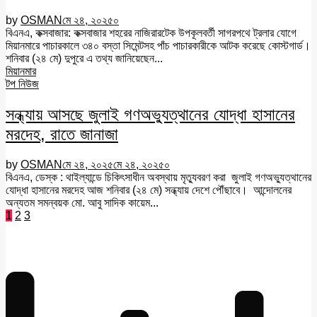
by
OSMAN
মে ২৪, ২০২৫
০
বিএনএ, কক্সবাজার: কক্সবাজার শহরের নাজিরারটেক উপকূলবর্তী সাগরপথে ট্রলার যোগে
মিয়ানমারে পাচারকালে ৩৪০ বস্তা সিমেন্টসহ পাঁচ পাচারকারীকে আটক করেছে কোস্টগার্ড।
শনিবার (২৪ মে) দুপুরে এ তথ্য জানিয়েছেন...
মিয়ানমার
টপ নিউজ
সন্ধ্যায় আসছে জুলাই গণঅভ্যুত্থানের যোদ্ধা হাসানের
মরদেহ, রাতে জানাজা
by
OSMAN
মে ২৪, ২০২৫
মে ২৪, ২০২৫
০
বিএনএ, ডেস্ক : থাইল্যান্ডে চিকিৎসাধীন অবস্থায় মৃত্যুবরণ করা জুলাই গণঅভ্যুত্থানের
যোদ্ধা হাসানের মরদেহ আজ শনিবার (২৪ মে) সন্ধ্যায় দেশে পৌঁছাবে। আন্দোলনের
অন্যতম সমন্বয়ক মো. আবু সাদিক কায়েম...
Posts
1
2
3
pagination