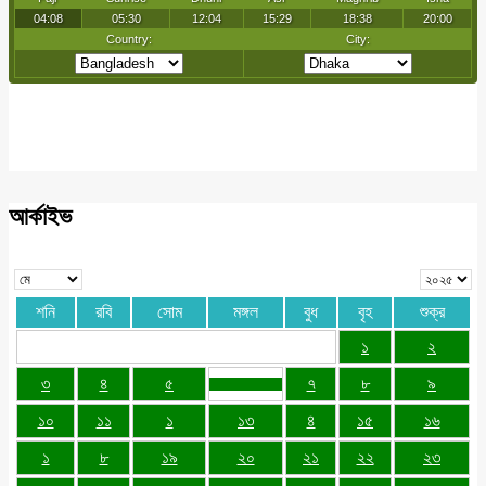
আর্কাইভ
শনি
রবি
সোম
মঙ্গল
বুধ
বৃহ
শুক্র
১
২
৩
৪
৫
৭
৮
৯
১০
১১
১
১৩
৪
১৫
১৬
১
৮
১৯
২০
২১
২২
২৩