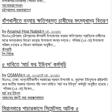
উপজেলার চাতরীস্থ শেভরণ ভবন...
আনোয়ারা
শেভরন
চট্টগ্রাম
সব খবর
সারাদেশ
বাঁশখালীতে বন্যায় ক্ষতিগ্রস্ত চাষীদের মৎস্যখাদ্য বিতরণ
by
Anamul Hoq Nabid
মে ২৪, ২০২৫
০
বিএনএ,চট্টগ্রাম: চট্টগ্রামের বাঁশখালী উপজেলায় বন্যায় ক্ষতিগ্রস্ত প্রান্তিক চাষীদের
মাঝে মৎস্যখাদ্য বিতরণ করেছে উপজেলা মৎস্য দপ্তর। শনিবার (২৪ মে) উপজেলা
পরিষদ চত্বরে এ বিতরণ কার্যক্রম অনুষ্ঠিত...
বাঁশখালী
টপ নিউজ
৫ দাবিতে ‘মার্চ ফর ইউনূস’ কর্মসূচি
by
OSMAN
মে ২৪, ২০২৫
মে ২৪, ২০২৫
০
বিএনএ, ঢাকা: অন্তর্বর্তীকালীন সরকারের প্রধান উপদেষ্টা ড. মুহাম্মদ ইউনূসকে রাষ্ট্রপতি
করে জাতীয় সরকার গঠনসহ পাঁচ দফা দাবিতে ‘মার্চ ফর ইউনূস’ কর্মসূচি অনুষ্ঠিত হয়েছে।
শনিবার (২৪ মে) বিকেল...
মার্চ ফর ইউনূস
আজকের বাছাই করা খবর
কক্সবাজার
মিয়ানমারে পাচারকালে সিমেন্টসহ আটক ৫