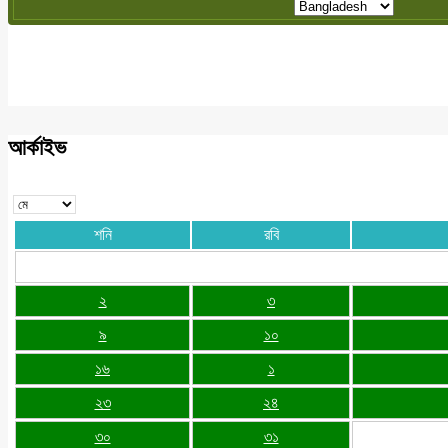
আর্কাইভ
শনি
রবি
২
৩
৯
১০
১৬
১
২৩
২৪
৩০
৩১