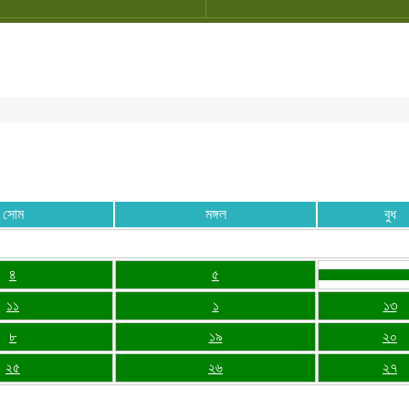
সোম
মঙ্গল
বুধ
৪
৫
১১
১
১৩
৮
১৯
২০
২৫
২৬
২৭