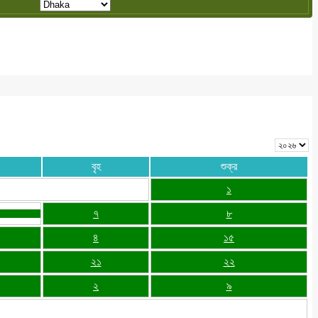
বৃহ
শুক্র
১
৭
৮
৪
১৫
২১
২২
২
৯