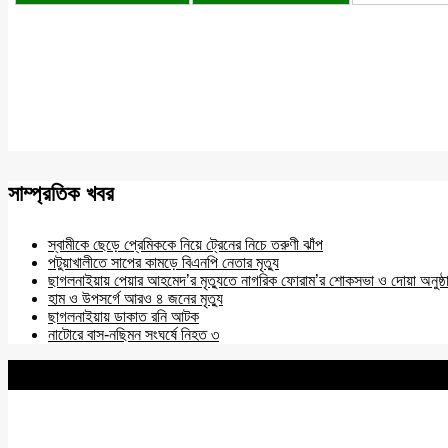
সাম্প্রতিক খবর
স্বামীকে ছেড়ে প্রেমিককে নিয়ে ট্রেনের নিচে তরুণী ঝাঁপ
পটুয়াখালীতে সাপের কামড়ে বিএনপি নেতার মৃত্যু
ছাগলনাইয়ায় পেয়ার আহমেদ’র মৃত্যুতে নাগরিক ফোরাম’র শোকসভা ও দোয়া অনুষ্ঠ
হাম ও উপসর্গে আরও ৪ জনের মৃত্যু
ছাগলনাইয়ায় ডাকাত রনি আটক
নাটোরে বাস-নছিমন সংঘর্ষে নিহত ৩
BNANEWS24.COM