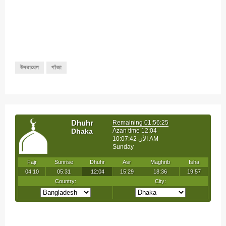
ইসরায়েল
গাঁজা