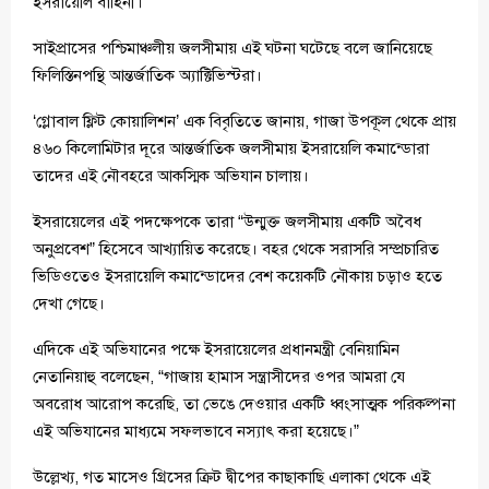
ইসরায়েলি বাহিনী।
সাইপ্রাসের পশ্চিমাঞ্চলীয় জলসীমায় এই ঘটনা ঘটেছে বলে জানিয়েছে
ফিলিস্তিনপন্থি আন্তর্জাতিক অ্যাক্টিভিস্টরা।
‘গ্লোবাল ফ্লিট কোয়ালিশন’ এক বিবৃতিতে জানায়, গাজা উপকূল থেকে প্রায়
৪৬০ কিলোমিটার দূরে আন্তর্জাতিক জলসীমায় ইসরায়েলি কমান্ডোরা
তাদের এই নৌবহরে আকস্মিক অভিযান চালায়।
ইসরায়েলের এই পদক্ষেপকে তারা “উন্মুক্ত জলসীমায় একটি অবৈধ
অনুপ্রবেশ” হিসেবে আখ্যায়িত করেছে। বহর থেকে সরাসরি সম্প্রচারিত
ভিডিওতেও ইসরায়েলি কমান্ডোদের বেশ কয়েকটি নৌকায় চড়াও হতে
দেখা গেছে।
এদিকে এই অভিযানের পক্ষে ইসরায়েলের প্রধানমন্ত্রী বেনিয়ামিন
নেতানিয়াহু বলেছেন, “গাজায় হামাস সন্ত্রাসীদের ওপর আমরা যে
অবরোধ আরোপ করেছি, তা ভেঙে দেওয়ার একটি ধ্বংসাত্মক পরিকল্পনা
এই অভিযানের মাধ্যমে সফলভাবে নস্যাৎ করা হয়েছে।”
উল্লেখ্য, গত মাসেও গ্রিসের ক্রিট দ্বীপের কাছাকাছি এলাকা থেকে এই