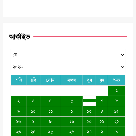
আর্কাইভ
শনি
রবি
সোম
মঙ্গল
বুধ
বৃহ
শুক্র
১
২
৩
৪
৫
৭
৮
৯
১০
১১
১
১৩
৪
১৫
১৬
১
৮
১৯
২০
২১
২২
২৩
২৪
২৫
২৬
২৭
২
৯