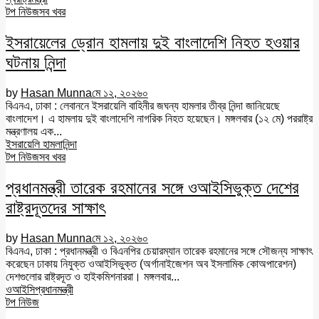
টপ নিউজ
সব খবর
ইসরায়েলের ড্রোন হামলায় দুই বাংলাদেশি নিহত হওয়ার
ঘটনায় নিন্দা
by
Hasan Munna
মে ১২, ২০২৬
০
বিএনএ, ঢাকা : লেবাননে ইসরায়েলি বাহিনীর জঘন্য হামলার তীব্র নিন্দা জানিয়েছে
বাংলাদেশ। এ হামলায় দুই বাংলাদেশি নাগরিক নিহত হয়েছেন। মঙ্গলবার (১২ মে) পররাষ্ট্র
মন্ত্রণালয় এক...
ইসরায়েলি হামলা
নিন্দা
টপ নিউজ
সব খবর
প্রধানমন্ত্রী তারেক রহমানের সঙ্গে ওআইসিভুক্ত দেশের
রাষ্ট্রদূতদের সাক্ষাৎ
by
Hasan Munna
মে ১২, ২০২৬
০
বিএনএ, ঢাকা : প্রধানমন্ত্রী ও বিএনপির চেয়ারম্যান তারেক রহমানের সঙ্গে সৌজন্য সাক্ষাৎ
করেছেন ঢাকায় নিযুক্ত ওআইসিভুক্ত (অর্গানাইজেশন অব ইসলামিক কোঅপারেশন)
দেশগুলোর রাষ্ট্রদূত ও হাইকমিশনাররা। মঙ্গলবার...
ওআইসি
প্রধানমন্ত্রী
টপ নিউজ