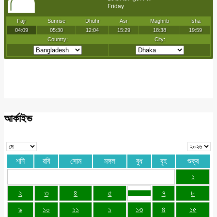
আর্কাইভ
শনি
রবি
সোম
মঙ্গল
বুধ
বৃহ
শুক্র
১
২
৩
৪
৫
৭
৮
৯
১০
১১
১
১৩
৪
১৫