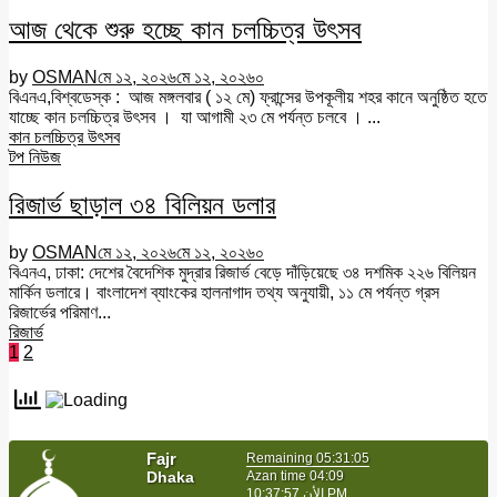
আজ থেকে শুরু হচ্ছে কান চলচ্চিত্র উৎসব
by
OSMAN
মে ১২, ২০২৬
মে ১২, ২০২৬
০
বিএনএ,বিশ্বডেস্ক : আজ মঙ্গলবার ( ১২ মে) ফ্রান্সের উপকূলীয় শহর কানে অনুষ্ঠিত হতে
যাচ্ছে কান চলচ্চিত্র উৎসব । যা আগামী ২৩ মে পর্যন্ত চলবে । ...
কান চলচ্চিত্র উৎসব
টপ নিউজ
রিজার্ভ ছাড়াল ৩৪ বিলিয়ন ডলার
by
OSMAN
মে ১২, ২০২৬
মে ১২, ২০২৬
০
বিএনএ, ঢাকা: দেশের বৈদেশিক মুদ্রার রিজার্ভ বেড়ে দাঁড়িয়েছে ৩৪ দশমিক ২২৬ বিলিয়ন
মার্কিন ডলারে। বাংলাদেশ ব্যাংকের হালনাগাদ তথ্য অনুযায়ী, ১১ মে পর্যন্ত গ্রস
রিজার্ভের পরিমাণ...
রিজার্ভ
Posts
1
2
pagination