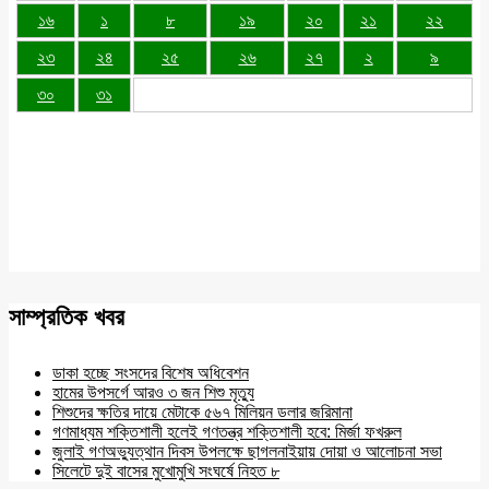
১৬
১
৮
১৯
২০
২১
২২
২৩
২৪
২৫
২৬
২৭
২
৯
৩০
৩১
সাম্প্রতিক খবর
ডাকা হচ্ছে সংসদের বিশেষ অধিবেশন
হামের উপসর্গে আরও ৩ জন শিশু মৃত্যু
শিশুদের ক্ষতির দায়ে মেটাকে ৫৬৭ মিলিয়ন ডলার জরিমানা
গণমাধ্যম শক্তিশালী হলেই গণতন্ত্র শক্তিশালী হবে: মির্জা ফখরুল
জুলাই গণঅভ্যুত্থান দিবস উপলক্ষে ছাগলনাইয়ায় দোয়া ও আলোচনা সভা
সিলেটে দুই বাসের মুখোমুখি সংঘর্ষে নিহত ৮