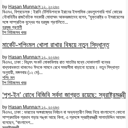
by
Hasan Munna
মে ১২, ২০২৬
০
বিএনএ, বিশ্বডেস্ক : ইরানি টেলিভিশনকে ইরানের ইসলামিক রেভল্যুশনারি গার্ড কোরের
নৌবাহিনীর রাজনৈতিক সহকারী মোহাম্মদ আকবরজাদেহ বলেন, “যুক্তরাষ্ট্র ও ইসরায়েলের
সঙ্গে সাম্প্রতিক যুদ্ধের পর হরমুজ প্রণালিতে...
হরমুজ প্রণালী
টপ নিউজ
সব খবর
মার্কেট-শপিংমল খোলা রাখার বিষয়ে নতুন সিদ্ধান্ত
by
Hasan Munna
মে ১২, ২০২৬
০
বিএনএ, ঢাকা : বিদ্যুৎ সংকট মোকাবিলায় রাত সাতটার মধ্যে দোকানপাট বন্ধের
বাধ্যবাধকতা থাকলেও ঈদকে সামনে রেখে সময়সীমা বাড়ানো হয়েছে। নতুন সিদ্ধান্ত
অনুযায়ী, মঙ্গলবার (১২ মে)...
শপিং মল
টপ নিউজ
সব খবর
‘পুশ-ইন’ রোধে বিজিবি সর্বদা জাগ্রত রয়েছে: স্বরাষ্ট্রমন্ত্রী
by
Hasan Munna
মে ১২, ২০২৬
০
বিএনএ, ঢাকা : ভারতের অঙ্গরাজ্যের নির্বাচন বা অভ্যন্তরীণ বিষয় নিয়ে বাংলাদেশে কোনো
সাম্প্রদায়িক প্রভাব পড়ার শঙ্কা আছে কিনা, এ প্রসঙ্গে স্বরাষ্ট্রমন্ত্রী সালাহউদ্দিন আহমদ
বলেছেন, “বাংলাদেশ...
স্বরাষ্ট্রমন্ত্রী