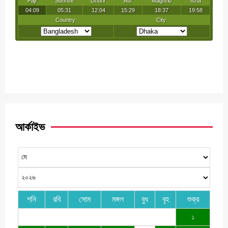
আর্কাইভ
শনি
রবি
সোম
মঙ্গল
বুধ
বৃহ
শুক্র
১