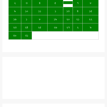
২
৩
৪
৫
৭
৮
৯
১০
১১
১
১৩
৪
১৫
১৬
১
৮
১৯
২০
২১
২২
২৩
২৪
২৫
২৬
২৭
২
৯
৩০
৩১