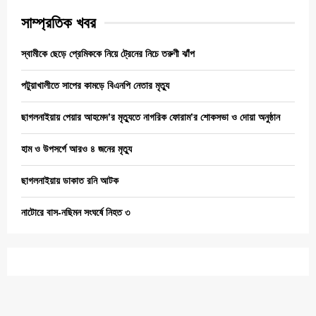
সাম্প্রতিক খবর
স্বামীকে ছেড়ে প্রেমিককে নিয়ে ট্রেনের নিচে তরুণী ঝাঁপ
পটুয়াখালীতে সাপের কামড়ে বিএনপি নেতার মৃত্যু
ছাগলনাইয়ায় পেয়ার আহমেদ’র মৃত্যুতে নাগরিক ফোরাম’র শোকসভা ও দোয়া অনুষ্ঠান
হাম ও উপসর্গে আরও ৪ জনের মৃত্যু
ছাগলনাইয়ায় ডাকাত রনি আটক
নাটোরে বাস-নছিমন সংঘর্ষে নিহত ৩