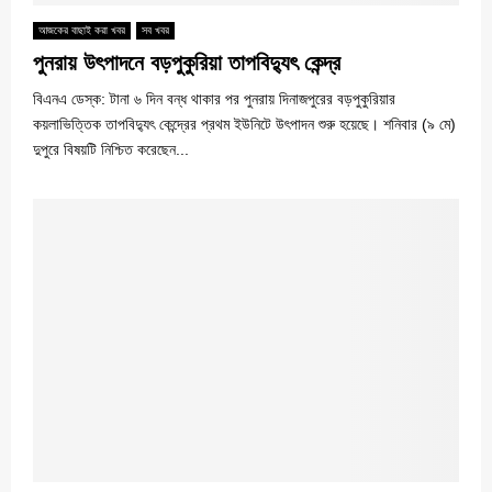
আজকের বাছাই করা খবর
সব খবর
পুনরায় উৎপাদনে বড়পুকুরিয়া তাপবিদ্যুৎ কেন্দ্র
বিএনএ ডেস্ক: টানা ৬ দিন বন্ধ থাকার পর পুনরায় দিনাজপুরের বড়পুকুরিয়ার
কয়লাভিত্তিক তাপবিদ্যুৎ কেন্দ্রের প্রথম ইউনিটে উৎপাদন শুরু হয়েছে। শনিবার (৯ মে)
দুপুরে বিষয়টি নিশ্চিত করেছেন...