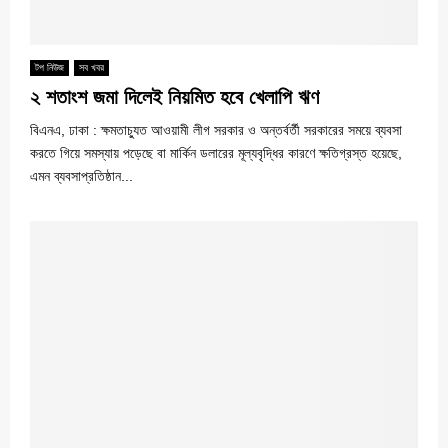
টপ নিউজ
সব খবর
২ শতাংশ জমা দিলেই নিয়মিত হবে খেলাপি ঋণ
বিএনএ, ঢাকা : ক্ষমতাচ্যুত আওয়ামী লীগ সরকার ও অন্তর্বর্তী সরকারের সময়ে ব্যবসা
করতে গিয়ে সমস্যায় পড়েছে বা মার্কিন ডলারের মূল্যবৃদ্ধির কারণে ক্ষতিগ্রস্ত হয়েছে,
এমন ব্যবসাপ্রতিষ্ঠান...