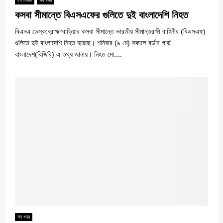
টপ নিউজ
সব খবর
কসবা সীমান্তে বিএসএফের গুলিতে দুই বাংলাদেশি নিহত
বিএনএ ডেস্ক:ব্রাহ্মণবাড়িয়ার কসবা সীমান্তে ভারতীয় সীমান্তরক্ষী বাহিনীর (বিএসএফ)
গুলিতে দুই বাংলাদেশি নিহত হয়েছে। শনিবার (৯ মে) সকালে বর্ডার গার্ড
বাংলাদেশ(বিজিবি) এ তথ্য জানায়। নিহত মো....
সব খবর