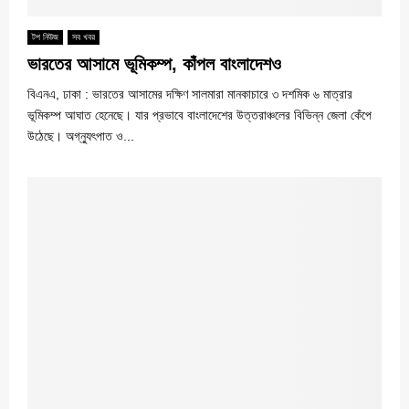
টপ নিউজ
সব খবর
ভারতের আসামে ভূমিকম্প, কাঁপল বাংলাদেশও
বিএনএ, ঢাকা : ভারতের আসামের দক্ষিণ সালমারা মানকাচারে ৩ দশমিক ৬ মাত্রার
ভূমিকম্প আঘাত হেনেছে। যার প্রভাবে বাংলাদেশের উত্তরাঞ্চলের বিভিন্ন জেলা কেঁপে
উঠেছে। অগ্ন্যুৎপাত ও...