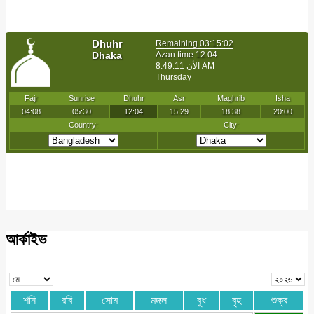
আর্কাইভ
শনি
রবি
সোম
মঙ্গল
বুধ
বৃহ
শুক্র