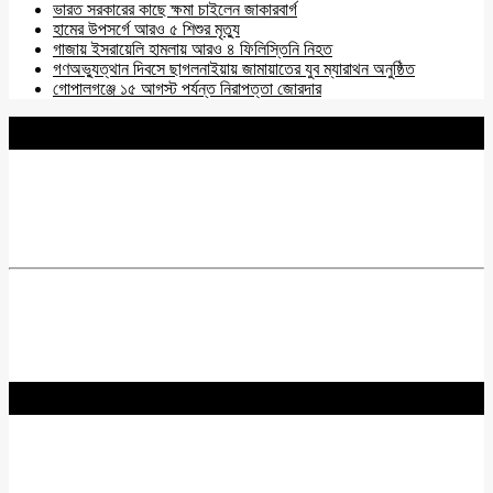
ভারত সরকারের কাছে ক্ষমা চাইলেন জাকারবার্গ
হামের উপসর্গে আরও ৫ শিশুর মৃত্যু
গাজায় ইসরায়েলি হামলায় আরও ৪ ফিলিস্তিনি নিহত
গণঅভ্যুত্থান দিবসে ছাগলনাইয়ায় জামায়াতের যুব ম্যারাথন অনুষ্ঠিত
গোপালগঞ্জে ১৫ আগস্ট পর্যন্ত নিরাপত্তা জোরদার
BNANEWS24.COM
REG:NO-103 BY INFO & BROADCASTING MINISTRY OF
BANGLADESH.
Chief Editor :
Zakir Hossain
Acting Editor :
Rabiul Hossain Babu
Editor :
Yasin Hira
Advisory Board
Nurul Hossain Khoka