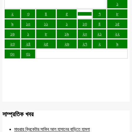
১
২
৩
৪
৫
৭
৮
৯
১০
১১
১
১৩
৪
১৫
১৬
১
৮
১৯
২০
২১
২২
২৩
২৪
২৫
২৬
২৭
২
৯
৩০
৩১
সাম্প্রতিক খবর
মাগুরায় ক্রিকেটার সাকিব আল হাসানের বাড়িতে হামলা