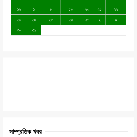
১৬
১
৮
১৯
২০
২১
২২
২৩
২৪
২৫
২৬
২৭
২
৯
৩০
৩১
সাম্প্রতিক খবর