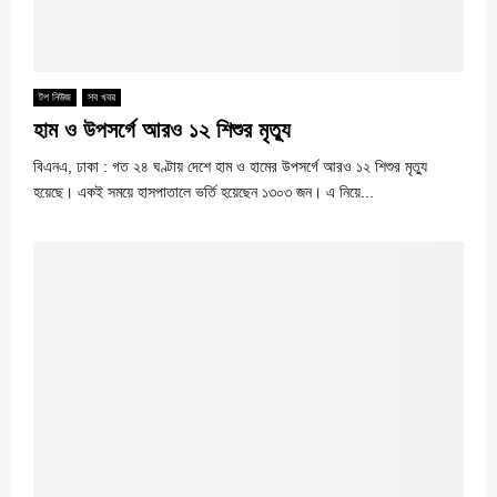
টপ নিউজ
সব খবর
হাম ও উপসর্গে আরও ১২ শিশুর মৃত্যু
বিএনএ, ঢাকা : গত ২৪ ঘণ্টায় দেশে হাম ও হামের উপসর্গে আরও ১২ শিশুর মৃত্যু
হয়েছে। একই সময়ে হাসপাতালে ভর্তি হয়েছেন ১৩০৩ জন। এ নিয়ে...