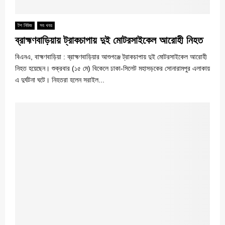
টপ নিউজ
সব খবর
ব্রাহ্মণবাড়িয়ায় ট্রাকচাপায় দুই মোটরসাইকেল আরোহী নিহত
বিএনএ, বাহ্মণবাড়িয়া : ব্রাহ্মণবাড়িয়ার আশুগঞ্জে ট্রাকচাপায় দুই মোটরসাইকেল আরোহী
নিহত হয়েছেন। শুক্রবার (১৫ মে) বিকেলে ঢাকা-সিলেট মহাসড়কের সোনারামপুর এলাকায়
এ দুর্ঘটনা ঘটে। নিহতরা হলেন সরাইল...