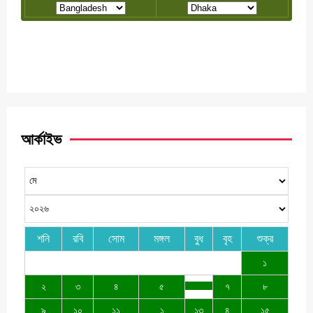
আর্কাইভ
শনি
রবি
সোম
মঙ্গল
বুধ
বৃহ
শুক্র
১
২
৩
৪
৫
৭
৮
৯
১০
১১
১
১৩
৪
১৫