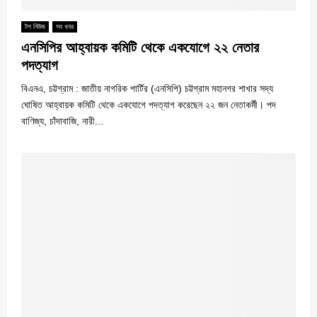
টপ নিউজ
সব খবর
এনসিপির আহ্বায়ক কমিটি থেকে একযোগে ২২ নেতার
পদত্যাগ
বিএনএ, চট্টগ্রাম : জাতীয় নাগরিক পার্টির (এনসিপি) চট্টগ্রাম মহানগর শাখার সদ্য
ঘোষিত আহ্বায়ক কমিটি থেকে একযোগে পদত্যাগ করেছেন ২২ জন নেতাকর্মী। পদ
বাণিজ্য, চাঁদাবাজি, নারী...