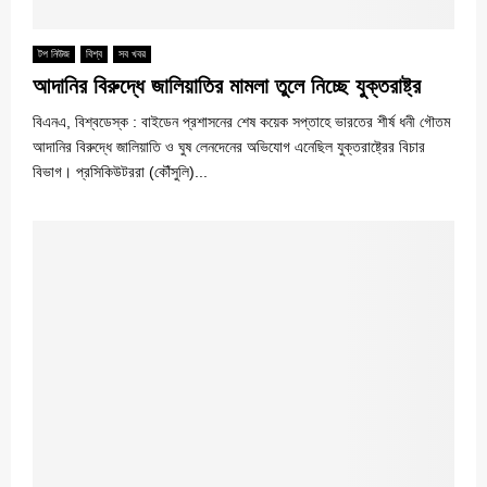
টপ নিউজ
বিশ্ব
সব খবর
আদানির বিরুদ্ধে জালিয়াতির মামলা তুলে নিচ্ছে যুক্তরাষ্ট্র
বিএনএ, বিশ্বডেস্ক : বাইডেন প্রশাসনের শেষ কয়েক সপ্তাহে ভারতের শীর্ষ ধনী গৌতম
আদানির বিরুদ্ধে জালিয়াতি ও ঘুষ লেনদেনের অভিযোগ এনেছিল যুক্তরাষ্ট্রের বিচার
বিভাগ। প্রসিকিউটররা (কৌঁসুলি)...