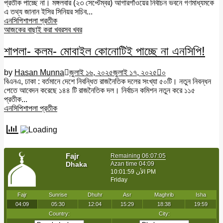
প্রতীক পাচ্ছে না। মঙ্গলবার (২৩ সেপ্টেম্বর) আগারগাঁওয়ের নির্বাচন ভবনে গণমাধ্যমকে
এ তথ্য জানান ইসির সিনিয়র সচিব...
এনসিপি
শাপলা প্রতীক
আজকের বাছাই করা খবর
সব খবর
শাপলা- কলম- মোবাইল কোনোটিই পাচ্ছে না এনসিপি!
by
Hasan Munna
জুলাই ১৬, ২০২৫
জুলাই ১৭, ২০২৫
০
বিএনএ, ঢাকা : বর্তমানে দেশে নিবন্ধিত রাজনৈতিক দলের সংখ্যা ৫০টি। নতুন নিবন্ধন
পেতে আবেদন করেছে ১৪৪ টি রাজনৈতিক দল। নির্বাচন কমিশন নতুন করে ১১৫
প্রতীক...
এনসিপি
শাপলা প্রতীক