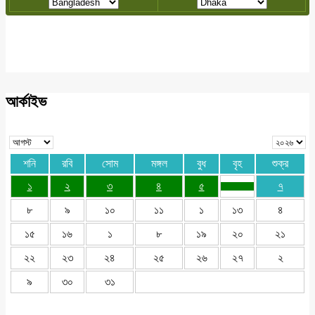
আর্কাইভ
শনি
রবি
সোম
মঙ্গল
বুধ
বৃহ
শুক্র
১
২
৩
৪
৫
৭
৮
৯
১০
১১
১
১৩
৪
১৫
১৬
১
৮
১৯
২০
২১
২২
২৩
২৪
২৫
২৬
২৭
২
৯
৩০
৩১