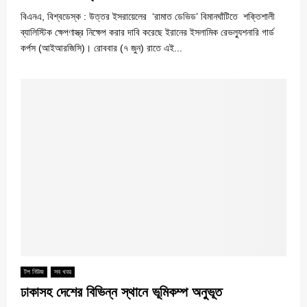
বিএনএ, বিশ্বডেস্ক : উত্তর ইসরায়েলের ‘রামাত ডেভিড’ বিমানঘাঁটিতে শক্তিশালী
ব্যালিস্টিক ক্ষেপণাস্ত্র নিক্ষেপ করার দাবি করেছে ইরানের ইসলামিক রেভল্যুশনারি গার্ড
কর্পস (আইআরজিসি)। রোববার (৭ জুন) রাতে এই...
টপ নিউজ
সব খবর
ঢাকাসহ দেশের বিভিন্ন স্থানে ভূমিকম্প অনুভূত