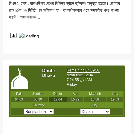
বিএনএ, ঢাকা : রাজধানীসহ দেশের বিভিন্ন স্থানে ভূমিকম্প অনুভূত হয়েছে। রোববার
রাত ১১টা ৩৬ মিনিটে এই ভূমিকম্প হয়। তাৎক্ষণিকভাবে এতে ক্ষয়ক্ষতির খবর পাওয়া
যায়নি। অ্যানড্রয়েড...