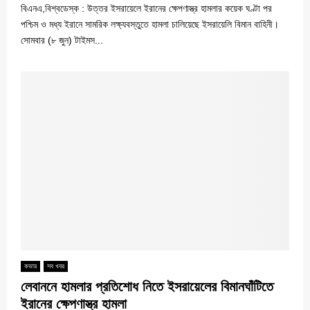
বিএনএ,বিশ্বডেস্ক : উত্তর ইসরায়েলে ইরানের ক্ষেপণাস্ত্র হামলার কয়েক ঘণ্টা পর
পশ্চিম ও মধ্য ইরানে সামরিক লক্ষ্যবস্তুতে হামলা চালিয়েছে ইসরায়েলি বিমান বাহিনী।
সোমবার (৮ জুন) টাইমস...
কভার
সব খবর
লেবাননে হামলার প্রতিশোধ নিতে ইসরায়েলের বিমানঘাঁটিতে
ইরানের ক্ষেপণাস্ত্র হামলা