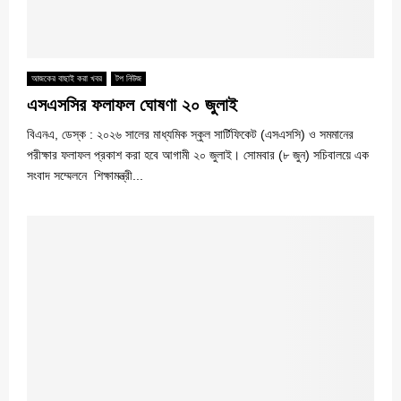
আজকের বাছাই করা খবর
টপ নিউজ
এসএসসির ফলাফল ঘোষণা ২০ জুলাই
বিএনএ, ডেস্ক : ২০২৬ সালের মাধ্যমিক স্কুল সার্টিফিকেট (এসএসসি) ও সমমানের
পরীক্ষার ফলাফল প্রকাশ করা হবে আগামী ২০ জুলাই। সোমবার (৮ জুন) সচিবালয়ে এক
সংবাদ সম্মেলনে শিক্ষামন্ত্রী...