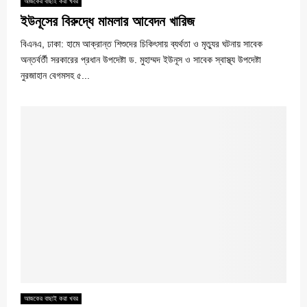
আজকের বাছাই করা খবর
ইউনূসের বিরুদ্ধে মামলার আবেদন খারিজ
বিএনএ, ঢাকা: হামে আক্রান্ত শিশুদের চিকিৎসায় ব্যর্থতা ও মৃত্যুর ঘটনায় সাবেক
অন্তর্বর্তী সরকারের প্রধান উপদেষ্টা ড. মুহাম্মদ ইউনূস ও সাবেক স্বাস্থ্য উপদেষ্টা
নুরজাহান বেগমসহ ৫...
আজকের বাছাই করা খবর