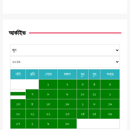
আর্কাইভ
শনি
রবি
সোম
মঙ্গল
বুধ
বৃহ
শুক্র
১
২
৩
৪
৫
৭
৮
৯
১০
১১
১
১৩
৪
১৫
১৬
১
৮
১৯
২০
২১
২২
২৩
২৪
২৫
২৬
২৭
২
৯
৩০