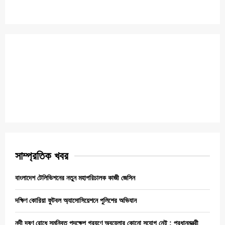
সাম্প্রতিক খবর
বাংলাদেশ টেলিভিশনের নতুন মহাপরিচালক কাজী জেসিন
দক্ষিণ কোরিয়া ফুটবল অ্যাসোসিয়েশনে পুলিশের অভিযান
নদী দূষণ রোধে সমন্বিত পদক্ষেপ গ্রহণে অবহেলার কোনো সুযোগ নেই : প্রধানমন্ত্রী