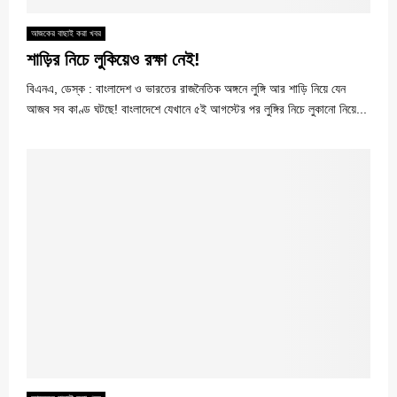
আজকের বাছাই করা খবর
শাড়ির নিচে লুকিয়েও রক্ষা নেই!
বিএনএ, ডেস্ক : বাংলাদেশ ও ভারতের রাজনৈতিক অঙ্গনে লুঙ্গি আর শাড়ি নিয়ে যেন
আজব সব কাণ্ড ঘটছে! বাংলাদেশে যেখানে ৫ই আগস্টের পর লুঙ্গির নিচে লুকানো নিয়ে...