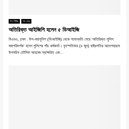
টপ নিউজ
সব খবর
অতিরিক্ত আইজিপি হলেন ৫ ডিআইজি
বিএনএ, ঢাকা : উপ-মহাপুলিশ (ডিআইজি) থেকে পদোন্নতি পেয়ে ‘অতিরিক্ত পুলিশ
মহাপরিদর্শক’ হলেন পুলিশের পাঁচ কর্মকর্তা। বৃহস্পতিবার (৪ জুন) রাষ্ট্রপতির আদেশক্রমে
উপসচিব তৌসিফ আহমেদ স্বাক্ষরিত এক...