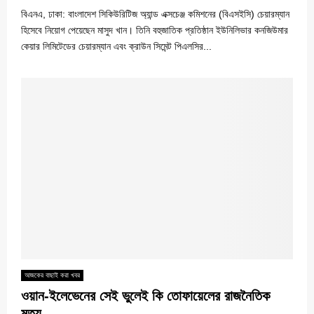
বিএনএ, ঢাকা: বাংলাদেশ সিকিউরিটিজ অ্যান্ড এক্সচেঞ্জ কমিশনের (বিএসইসি) চেয়ারম্যান
হিসেবে নিয়োগ পেয়েছেন মাসুদ খান। তিনি বহুজাতিক প্রতিষ্ঠান ইউনিলিভার কনজিউমার
কেয়ার লিমিটেডের চেয়ারম্যান এবং ক্রাউন সিমেন্ট পিএলসির...
আজকের বাছাই করা খবর
ওয়ান-ইলেভেনের সেই ভুলেই কি তোফায়েলের রাজনৈতিক
মৃত্যু