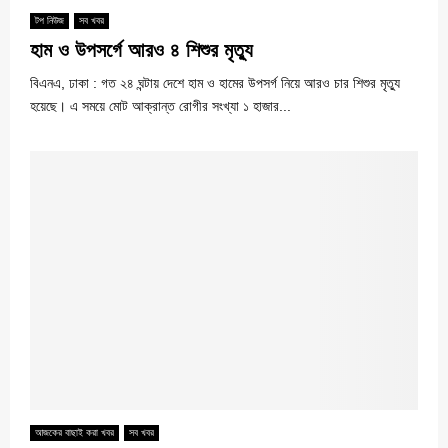
টপ নিউজ
সব খবর
হাম ও উপসর্গে আরও ৪ শিশুর মৃত্যু
বিএনএ, ঢাকা : গত ২৪ ঘন্টায় দেশে হাম ও হামের উপসর্গ নিয়ে আরও চার শিশুর মৃত্যু
হয়েছে। এ সময়ে মোট আক্রান্ত রোগীর সংখ্যা ১ হাজার...
আজকের বাছাই করা খবর
সব খবর