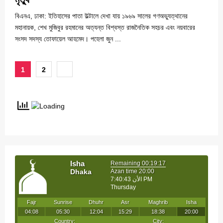
বিএনএ, ঢাকা: ইতিহাসের পাতা উল্টালে দেখা যায় ১৯৬৯ সালের গণঅভ্যুত্থানের
মহানায়ক, শেখ মুজিবুর রহমানের অত্যন্ত বিশ্বস্ত রাজনৈতিক সহচর এবং নয়বারের
সংসদ সদস্য তোফায়েল আহমেদ। পহেলা জুন ...
Posts
1
2
pagination