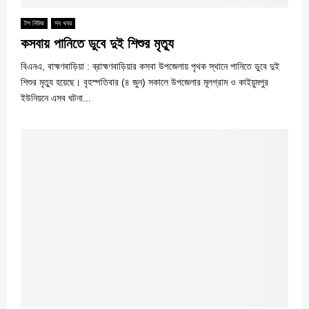
টপ নিউজ
সব খবর
কসবায় পানিতে ডুবে দুই শিশুর মৃত্যু
বিএনএ, বাহ্মণবাড়িয়া : ব্রাহ্মণবাড়িয়ার কসবা উপজেলায় পৃথক স্থানে পানিতে ডুবে দুই
শিশুর মৃত্যু হয়েছে। বৃহস্পতিবার (৪ জুন) সকালে উপজেলার মূলগ্রাম ও কাইয়ুমপুর
ইউনিয়নে এসব ঘটনা...