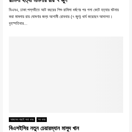
রামিসা হত্যা মামলার রায় ৭ জুন
বিএনএ, ঢাকা:পল্লবীতে আট বছরের শিশু রামিসা ধর্ষণের পর গলা কেটে হত্যার ঘটনায়
করা মামলায় রায় ঘোষণার জন্য আগামী রোববার (৭ জুন) ধার্য করেছেন আদালত।
বৃহস্পতিবার...
আজকের বাছাই করা খবর
সব খবর
বিএসইসির নতুন চেয়ারম্যান মাসুদ খান