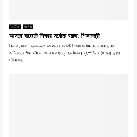
টপ নিউজ
সব খবর
আসছে বাজেটে শিক্ষায় সর্বোচ্চ বরাদ্দ: শিক্ষামন্ত্রী
বিএনএ, ঢাকা : ২০২৬-২৭ অর্থবছরের বাজেটে শিক্ষায় সর্বোচ্চ বরাদ্দ থাকছে বলে
জানিয়েছেন শিক্ষামন্ত্রী ড. আ ন ম এহছানুল হক মিলন। বৃহস্পতিবার (৪ জুন) দুপুরে
সচিবালয়ে...