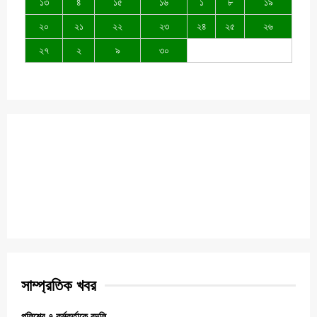
১৩
৪
১৫
১৬
১
৮
১৯
২০
২১
২২
২৩
২৪
২৫
২৬
২৭
২
৯
৩০
সাম্প্রতিক খবর
পুলিশের ৭ কর্মকর্তাকে বদলি