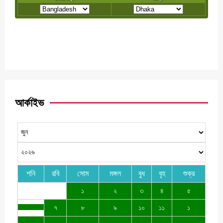
আর্কাইভ
শনি
রবি
সোম
মঙ্গল
বুধ
বৃহ
শুক্র
১
২
৩
৪
৫
৭
৮
৯
১০
১১
১