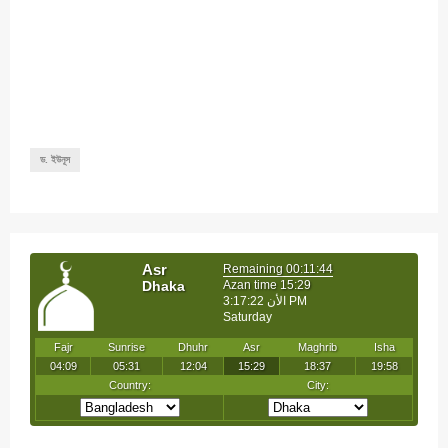
ড. ইউনূস