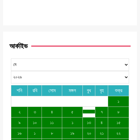
আর্কাইভ
শনি
রবি
সোম
মঙ্গল
বুধ
বৃহ
শুক্র
১
২
৩
৪
৫
৭
৮
৯
১০
১১
১
১৩
৪
১৫
১৬
১
৮
১৯
২০
২১
২২