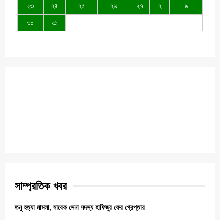
২৩
২৪
২৫
২৬
২৭
২
৯
৩০
৩১
সাম্প্রতিক খবর
তনু হত্যা মামলা, সাবেক সেনা সদস্য হাফিজুর ফের গ্রেপ্তার