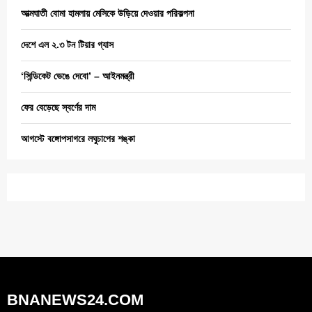
আত্মঘাতী বোমা হামলায় মেসিকে উড়িয়ে দেওয়ার পরিকল্পনা
দেশে এল ২.৩ টন টিয়ার গ্যাস
‘সিন্ডিকেট ভেঙে দেবো’ – আইনমন্ত্রী
ফের বেড়েছে স্বর্ণের দাম
আগস্টে বঙ্গোপসাগরে লঘুচাপের শঙ্কা
BNANEWS24.COM