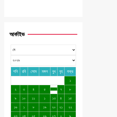
আর্কাইভ
শনি
রবি
সোম
মঙ্গল
বুধ
বৃহ
শুক্র
১
২
৩
৪
৫
৭
৮
৯
১০
১১
১
১৩
৪
১৫
১৬
১
৮
১৯
২০
২১
২২
২৩
২৪
২৫
২৬
২৭
২
৯