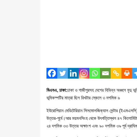
বিএনএ, ঢাকা:
ঢাকা ও গাজীপুরসহ দেশের বিভিন্ন অঞ্চলে মৃদু
ভূমিকম্পটির মাত্রা ছিল রিখটার স্কেলে ৩ দশমিক ৬
ইউরোপিয়ান মেডিটেরিয়ান সিসমোলজিক্যাল সেন্টার (ইএমএসসি) জ
উত্তর-পূর্বে।আর ময়মনসিংহ থেকে উৎপত্তিস্থল ৪৭ কিলোমিটা
২৪ দশমিক ৩৩ উত্তর অক্ষাংশ এবং ৯০ দশমিক ৩৯ পূর্ব দ্রাঘি