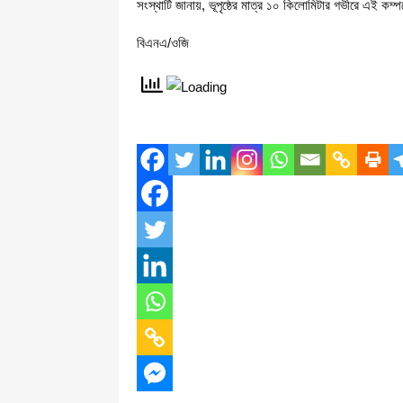
সংস্থাটি জানায়, ভূপৃষ্ঠের মাত্র ১০ কিলোমিটার গভীরে এই কম্পন
বিএনএ/ওজি