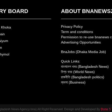
RY BOARD
ABOUT BNANEWS
Privacy Policy
n Khoka
Term and conditions
man
Permission to re-use bnanews c
aiyum
Advertising Opportunities
an
BnaJobs (Dhaka Media Job)
hymol
Quick Links:
বাংলাদেশ খবর (Bangladesh News)
বিশ্ব খবর (World News)
রাজনীতি (Bangladesh politics)
ব্যবসা (Business)
gladesh News Agency bna) All Right Reserved. Design and Developed By
Done 5 