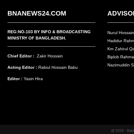
BNANEWS24.COM
ADVISO
REG:NO-103 BY INFO & BROADCASTING
Nurul Hossai
MINISTRY OF BANGLADESH.
Hadidur Rah
Km Zahirul Q
Chief Editor :
Zakir Hossain
Biplob Rahm
Nazimuddin S
Acting Editor :
Rabiul Hossain Babu
Editor :
Yasin Hira
@ 2025 - Ban