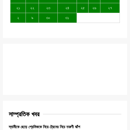
২১
২২
২৩
২৪
২৫
২৬
২৭
২
৯
৩০
৩১
সাম্প্রতিক খবর
স্বামীকে ছেড়ে প্রেমিককে নিয়ে ট্রেনের নিচে তরুণী ঝাঁপ