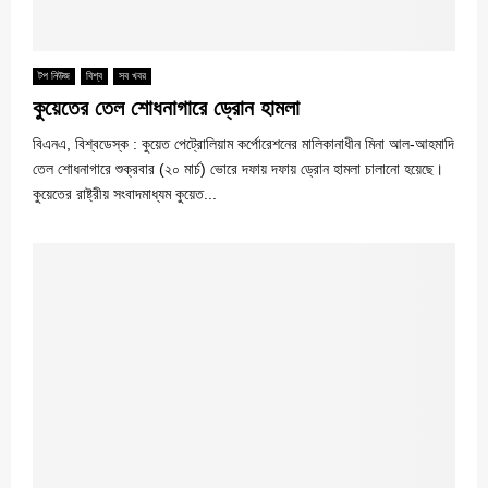
টপ নিউজ
বিশ্ব
সব খবর
কুয়েতের তেল শোধনাগারে ড্রোন হামলা
বিএনএ, বিশ্বডেস্ক : কুয়েত পেট্রোলিয়াম কর্পোরেশনের মালিকানাধীন মিনা আল-আহমাদি
তেল শোধনাগারে শুক্রবার (২০ মার্চ) ভোরে দফায় দফায় ড্রোন হামলা চালানো হয়েছে।
কুয়েতের রাষ্ট্রীয় সংবাদমাধ্যম কুয়েত...