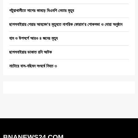
পটুয়াখালীতে সাপের কামড়ে বিএনপি নেতার মৃত্যু
ছাগলনাইয়ায় পেয়ার আহমেদ’র মৃত্যুতে নাগরিক ফোরাম’র শোকসভা ও দোয়া অনুষ্ঠান
হাম ও উপসর্গে আরও ৪ জনের মৃত্যু
ছাগলনাইয়ায় ডাকাত রনি আটক
নাটোরে বাস-নছিমন সংঘর্ষে নিহত ৩
BNANEWS24.COM