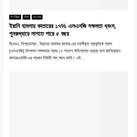
টপ নিউজ
বিশ্ব
সব খবর
ইরানি হামলায় কাতারের ১৭% এলএনজি সক্ষমতা ধ্বংস,
পুনরুদ্ধারে লাগতে পারে ৫ বছর
বিএনএ, বিশ্বডেস্ক : ইরানের হামলায় কাতার-এর তরলীকৃত প্রাকৃতিক গ্যাস
(এলএনজি) উৎপাদন সক্ষমতার প্রায় ১৭ শতাংশ ক্ষতিগ্রস্ত হয়েছে বলে জানিয়েছেন
কাতারএনার্জি-এর প্রধান নির্বাহী সাদ আল-কাবি। এই...