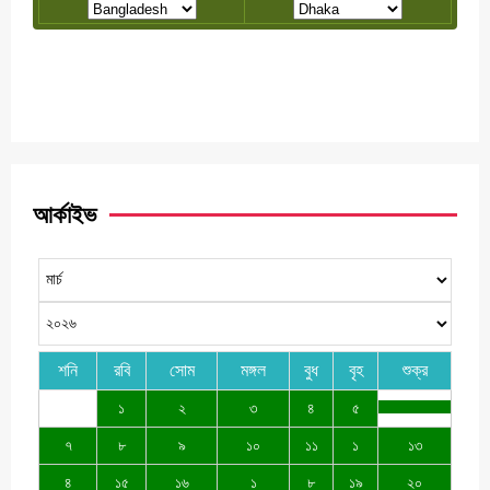
আর্কাইভ
শনি
রবি
সোম
মঙ্গল
বুধ
বৃহ
শুক্র
১
২
৩
৪
৫
৭
৮
৯
১০
১১
১
১৩
৪
১৫
১৬
১
৮
১৯
২০