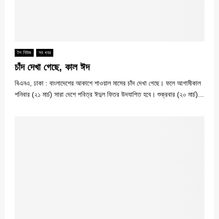
টপ নিউজ
সব খবর
চাঁদ দেখা গেছে, কাল ঈদ
বিএনএ, ঢাকা : বাংলাদেশের আকাশে শাওয়াল মাসের চাঁদ দেখা গেছে। ফলে আগামীকাল
শনিবার (২১ মার্চ) সারা দেশে পবিত্র ঈদুল ফিতর উদযাপিত হবে। শুক্রবার (২০ মার্চ)...