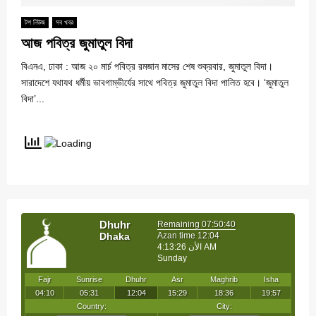
টপ নিউজ
সব খবর
আজ পবিত্র জুমাতুল বিদা
বিএনএ, ঢাকা : আজ ২০ মার্চ পবিত্র রমজান মাসের শেষ শুক্রবার, জুমাতুল বিদা।
সারাদেশে যথাযথ ধর্মীয় ভাবগাম্ভীর্যের সাথে পবিত্র জুমাতুল বিদা পালিত হবে। ‘জুমাতুল
বিদা’...