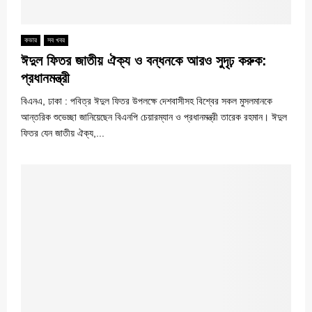
কভার
সব খবর
ঈদুল ফিতর জাতীয় ঐক্য ও বন্ধনকে আরও সুদৃঢ় করুক:
প্রধানমন্ত্রী
বিএনএ, ঢাকা : পবিত্র ঈদুল ফিতর উপলক্ষে দেশবাসীসহ বিশ্বের সকল মুসলমানকে
আন্তরিক শুভেচ্ছা জানিয়েছেন বিএনপি চেয়ারম্যান ও প্রধানমন্ত্রী তারেক রহমান। ঈদুল
ফিতর যেন জাতীয় ঐক্য,...