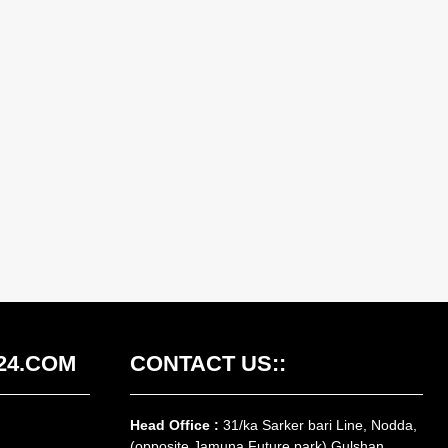
24.COM
CONTACT US::
Head Office :
31/ka Sarker bari Line, Nodda,
(opposite Jamuna Future park) Gulshan,