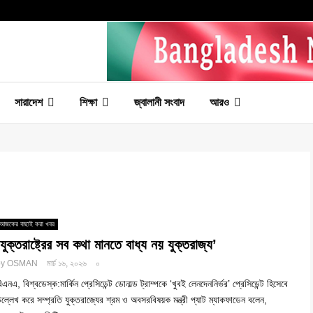
সারাদেশ
শিক্ষা
জ্বালানী সংবাদ
আরও
আজকের বাছাই করা খবর
‘যুক্তরাষ্ট্রের সব কথা মানতে বাধ্য নয় যুক্তরাজ্য’
by
OSMAN
মার্চ ১৬, ২০২৬
০
িএনএ, বিশ্বডেস্ক:মার্কিন প্রেসিডেন্ট ডোনাল্ড ট্রাম্পকে ‘খুবই লেনদেননির্ভর’ প্রেসিডেন্ট হিসেবে
ল্লেখ করে সম্প্রতি যুক্তরাজ্যের শ্রম ও অবসরবিষয়ক মন্ত্রী প্যাট ম্যাকফাডেন বলেন,