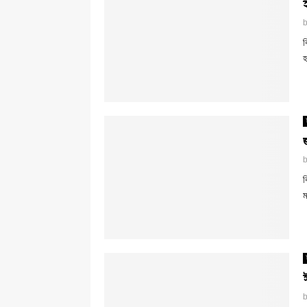
ব
হ
ব
ম