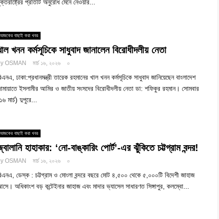
ুক্তরাষ্ট্রের প্রতিটি অনুরোধ মেনে নেওয়ার...
আজকের বাছাই করা খবর
খাল খনন কর্মসূচিকে সাধুবাদ জানালেন বিরোধীদলীয় নেতা
by
OSMAN
মার্চ ১৬, ২০২৬
০
িএনএ, ঢাকা:প্রধানমন্ত্রী তারেক রহমানের খাল খনন কর্মসূচিকে সাধুবাদ জানিয়েছেন বাংলাদেশ
ামায়াতে ইসলামীর আমির ও জাতীয় সংসদের বিরোধীদলীয় নেতা ডা: শফিকুর রহমান। সোমবার
১৬ মার্চ) দুপুরে...
আজকের বাছাই করা খবর
জ্বালানি হাহাকার: ‘নো-বাঙ্কারিং পোর্ট’-এর ঝুঁকিতে চট্টগ্রাম বন্দর!
by
OSMAN
মার্চ ১৬, ২০২৬
০
িএনএ, ডেস্ক : চট্টগ্রাম ও মোংলা বন্দরে বছরে মোট ৪,৫০০ থেকে ৫,০০০টি বিদেশী জাহাজ
সে। অধিকাংশ বড় কন্টেইনার জাহাজ এবং মাদার ভ্যাসেল সাধারণত সিঙ্গাপুর, কলম্বো...