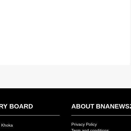
RY BOARD
ABOUT BNANEWS
Privacy Policy
n Khoka
Term and conditions