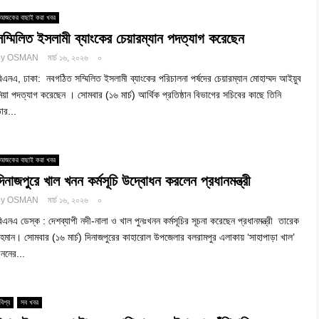
আজকের বাছাই করা খবর
সম্মিলিত ইসলামী ব্যাংকের চেয়ারম্যান পদত্যাগ করেছেন
by
OSMAN
মার্চ ১৬, ২০২৬
০
িএনএ, ঢাকা: নবগঠিত সম্মিলিত ইসলামী ব্যাংকের পরিচালনা পর্ষদের চেয়ারম্যান মোহাম্মদ আইয়ুব
িয়া পদত্যাগ করেছেন । সোমবার (১৬ মার্চ) আর্থিক প্রতিষ্ঠান বিভাগের সচিবের কাছে তিনি
ার...
আজকের বাছাই করা খবর
দিনাজপুরে খাল খনন কর্মসূচি উদ্বোধন করলেন প্রধানমন্ত্রী
by
OSMAN
মার্চ ১৬, ২০২৬
০
িএনএ ডেস্ক : দেশব্যাপী নদী-নালা ও খাল পুনঃখনন কর্মসূচির সূচনা করেছেন প্রধানমন্ত্রী তারেক
হমান। সোমবার (১৬ মার্চ) দিনাজপুরের কাহারোল উপজেলার বলরামপুর এলাকায় ‘সাহাপাড়া খাল’
ননের...
বিশ্ব
সব খবর