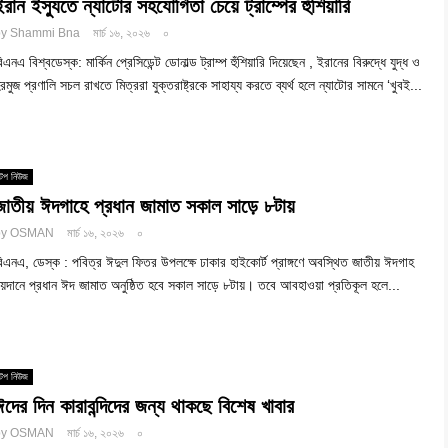
ইরান ইস্যুতে ন্যাটোর সহযোগিতা চেয়ে ট্রাম্পের হুঁশিয়ারি
by
Shammi Bna
মার্চ ১৬, ২০২৬
০
িএনএ বিশ্বডেস্ক: মার্কিন প্রেসিডেন্ট ডোনাল্ড ট্রাম্প হুঁশিয়ারি দিয়েছেন , ইরানের বিরুদ্ধে যুদ্ধ ও
রমুজ প্রণালি সচল রাখতে মিত্ররা যুক্তরাষ্ট্রকে সাহায্য করতে ব্যর্থ হলে ন্যাটোর সামনে ‘খুবই...
টপ নিউজ
জাতীয় ঈদগাহে প্রধান জামাত সকাল সাড়ে ৮টায়
by
OSMAN
মার্চ ১৬, ২০২৬
০
িএনএ, ডেস্ক : পবিত্র ঈদুল ফিতর উপলক্ষে ঢাকার হাইকোর্ট প্রাঙ্গণে অবস্থিত জাতীয় ঈদগাহ
য়দানে প্রধান ঈদ জামাত অনুষ্ঠিত হবে সকাল সাড়ে ৮টায়। তবে আবহাওয়া প্রতিকূল হলে...
টপ নিউজ
ঈদের দিন কারাবন্দিদের জন্য থাকছে বিশেষ খাবার
by
OSMAN
মার্চ ১৬, ২০২৬
০