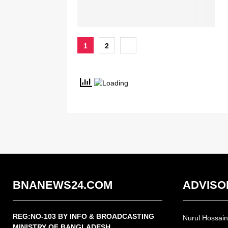
Posts
1
2
pagination
BNANEWS24.COM
ADVISO
REG:NO-103 BY INFO & BROADCASTING
Nurul Hossai
MINISTRY OF BANGLADESH.