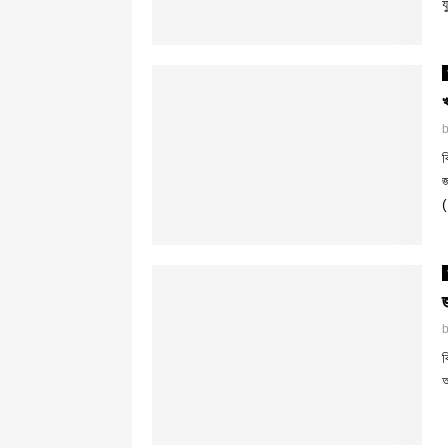
য
ব
জ
(
ব
আ