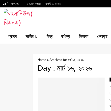
C
আবহাওয়া
১০:২৮ অপরাহ্ণ - আগস্ট ৮, ২০২৬
28
প্রচ্ছদ
জাতীয়
বিশ্ব
বাণিজ্য
বিনোদন
খেলাধূলা
Home
»
Archives for মার্চ ১৬, ২০২৬
Day : মার্চ ১৬, ২০২৬
ব
উ