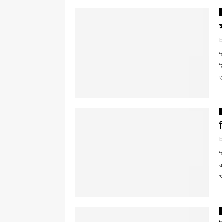
ব
ম
ত
ব
র
খ