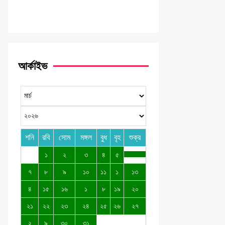
আর্কাইভ
শনি
রবি
সোম
মঙ্গল
বুধ
বৃহ
শুক্র
১
২
৩
৪
৫
৭
৮
৯
১০
১১
১
১৩
৪
১৫
১৬
১
৮
১৯
২০
২১
২২
২৩
২৪
২৫
২৬
২৭
২
৯
৩০
৩১