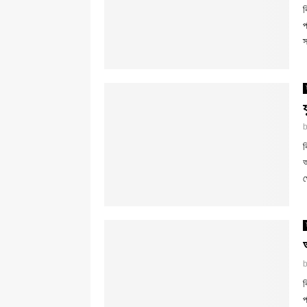
ব
প
স
ব
আ
প
ব
প