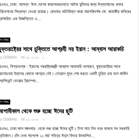
িএনএ, ঢাকা: আসন্ন ঈদে দেশের কারাগারগুলোতে আটক বন্দিদের জন্য উন্নতমানের খাবার
রিবেশনের সিদ্ধান্ত নেওয়া হয়েছে। রোববার অতিরিক্ত কারা মহাপরিদর্শক মো. জাহাঙ্গীর কবিরের
্বাক্ষরিত এক বিজ্ঞপ্তিতে এ...
টপ নিউজ
যুক্তরাষ্ট্রের সাথে চুক্তিতে আগ্রহী নয় ইরান : আব্বাস আরাকচি
by
OSMAN
মার্চ ১৬, ২০২৬
০
িএনএ, বিশ্বডেস্ক : ইরানের পররাষ্ট্রমন্ত্রী আব্বাস আরাকচি বলেছেন, যুক্তরাষ্ট্রের সাথে
লোচনায় ইরানের কোনো আগ্রহ নেই। তেহরান যুদ্ধ শেষ করতে একটি চুক্তি চায় বলে মার্কিন
্রেসিডেন্ট ডোনাল্ড ট্রাম্পের...
টপ নিউজ
আগামীকাল থেকে শুরু হচ্ছে ঈদের ছুটি
by
OSMAN
মার্চ ১৬, ২০২৬
০
িএনএ, ঢাকা:কাল মঙ্গলবার থেকে শুরু হচ্ছে ঈদের ছুটি। টানা সাত দিন বন্ধ থাকবে সব সরকারি
্রতিষ্ঠান। চাঁদ দেখা সাপেক্ষে ২১ মার্চ পবিত্র ঈদুল ফিতর উদযাপিত...