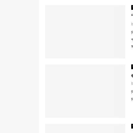
ব
প
ম
ব
চ