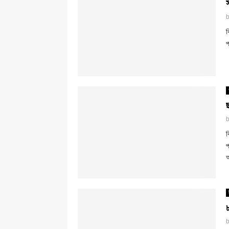
ব
প
ব
প
অ