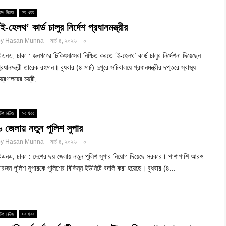
টপ নিউজ
সব খবর
‘ই-হেলথ’ কার্ড চালুর নির্দেশ প্রধানমন্ত্রীর
by
Hasan Munna
মার্চ ৪, ২০২৬
০
িএনএ, ঢাকা : জনগণের চিকিৎসাসেবা নিশ্চিত করতে ‘ই-হেলথ’ কার্ড চালুর নির্দেশনা দিয়েছেন
্রধানমন্ত্রী তারেক রহমান। বুধবার (৪ মার্চ) দুপুরে সচিবালয়ে প্রধানমন্ত্রীর দপ্তরে স্বাস্থ্য
ন্ত্রণালয়ের মন্ত্রী,...
টপ নিউজ
সব খবর
৬ জেলায় নতুন পুলিশ সুপার
by
Hasan Munna
মার্চ ৪, ২০২৬
০
িএনএ, ঢাকা : দেশের ছয় জেলায় নতুন পুলিশ সুপার নিয়োগ দিয়েছে সরকার। পাশাপাশি আরও
ারজন পুলিশ সুপারকে পুলিশের বিভিন্ন ইউনিটে বদলি করা হয়েছে। বুধবার (৪...
টপ নিউজ
সব খবর