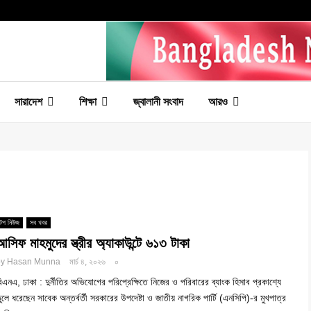
সারাদেশ
শিক্ষা
জ্বালানী সংবাদ
আরও
টপ নিউজ
সব খবর
আসিফ মাহমুদের স্ত্রীর অ্যাকাউন্টে ৬১৩ টাকা
by
Hasan Munna
মার্চ ৪, ২০২৬
০
িএনএ, ঢাকা : দুর্নীতির অভিযোগের পরিপ্রেক্ষিতে নিজের ও পরিবারের ব্যাংক হিসাব প্রকাশ্যে
ুলে ধরেছেন সাবেক অন্তর্বর্তী সরকারের উপদেষ্টা ও জাতীয় নাগরিক পার্টি (এনসিপি)-র মুখপাত্র