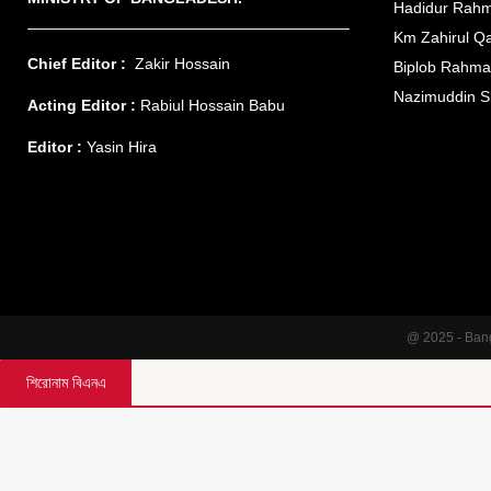
Hadidur Rah
Km Zahirul Q
Chief Editor :
Zakir Hossain
Biplob Rahm
Nazimuddin S
Acting Editor :
Rabiul Hossain Babu
Editor :
Yasin Hira
@ 2025 - Ban
শিরোনাম বিএনএ