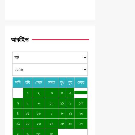
আর্কাইভ
শনি
রবি
সোম
মঙ্গল
বুধ
বৃহ
শুক্র
১
২
৩
৪
৫
৭
৮
৯
১০
১১
১
১৩
৪
১৫
১৬
১
৮
১৯
২০
২১
২২
২৩
২৪
২৫
২৬
২৭
২
৯
৩০
৩১