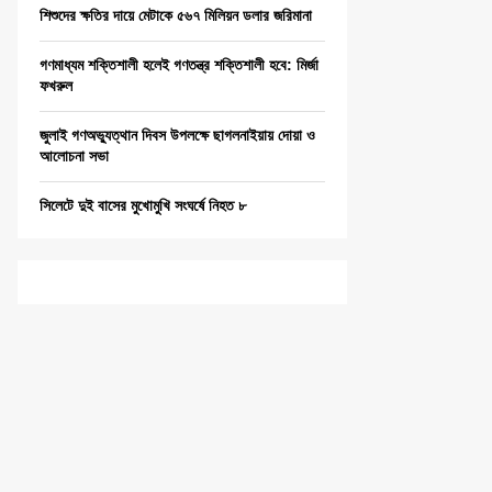
শিশুদের ক্ষতির দায়ে মেটাকে ৫৬৭ মিলিয়ন ডলার জরিমানা
গণমাধ্যম শক্তিশালী হলেই গণতন্ত্র শক্তিশালী হবে: মির্জা
ফখরুল
জুলাই গণঅভ্যুত্থান দিবস উপলক্ষে ছাগলনাইয়ায় দোয়া ও
আলোচনা সভা
সিলেটে দুই বাসের মুখোমুখি সংঘর্ষে নিহত ৮