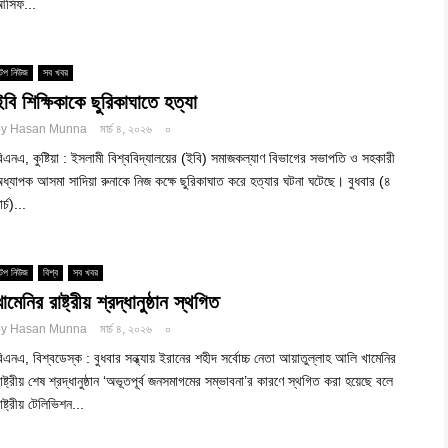
সিফ...
টপ নিউজ
সব খবর
ইবি শিক্ষিকাকে ছুরিকাঘাতে হত্যা
by
Hasan Munna
মার্চ ৪, ২০২৬
০
িএনএ, কুষ্টিয়া : ইসলামী বিশ্ববিদ্যালয়ের (ইবি) সমাজকল্যাণ বিভাগের সভাপতি ও সহকারী
ধ্যাপক আসমা সাদিয়া রুনাকে নিজ কক্ষে ছুরিকাঘাত করে হত্যার ঘটনা ঘটেছে। বুধবার (৪
ার্চ)...
টপ নিউজ
বিশ্ব
সব খবর
ামেনির রাষ্ট্রীয় শ্রদ্ধানুষ্ঠান স্থগিত
by
Hasan Munna
মার্চ ৪, ২০২৬
০
িএনএ, বিশ্বডেস্ক : বুধবার সন্ধ্যায় ইরানের শহীদ সর্বোচ্চ নেতা আয়াতুল্লাহ আলি খামেনির
াষ্ট্রীয় শেষ শ্রদ্ধানুষ্ঠান ‘অভূতপূর্ব জনসমাগমের সম্ভাবনা’র কারণে স্থগিত করা হয়েছে বলে
াষ্ট্রীয় টেলিভিশন...