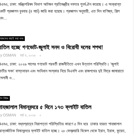
িএনএ, ঢাকা: মন্ত্রিপরিষদ বিভাগ আটজন প্রতিমন্ত্রীর দফতর পুনর্বণ্টন করেছে। এ সংক্রান্ত
কটি প্রজ্ঞাপন বুধবার (৪ মার্চ) জারি করা হয়েছে। প্রজ্ঞাপন অনুযায়ী, এত দিন বাণিজ্য, শিল্প
বং...
আজকের বাছাই করা খবর
বাতিল হচ্ছে গণভোট-জুলাই সনদ ও বিরোধী দলের শপথ!
by
OSMAN
মার্চ ৪, ২০২৬
০
িএনএ, ঢাকা: ২০২৬ সালের গণভোট পরবর্তী রাজনীতিতে এখন উত্তাল পরিস্থিতি। ‘জুলাই
াতীয় সনদ’ বাস্তবায়ন এবং সংবিধান সংস্কার নিয়ে বিএনপি এবং রাজপথের দুই মিত্র জামায়াতে
সলামী ও...
টপ নিউজ
শাহজালাল বিমানবন্দরে ৫ দিনে ১৭৩ ফ্লাইট বাতিল
by
OSMAN
মার্চ ৪, ২০২৬
০
িএনএ, ঢাকা: মধ্যপ্রাচ্যে নিরাপত্তা পরিস্থিতির কারণে ৫ দিন ধরে ঢাকার হযরত শাহজালাল
ন্তর্জাতিক বিমানবন্দরে ফ্লাইট বাতিল হচ্ছে। ২৮ ফেব্রুয়ারি বিকেল থেকে ইরান, ইরাক, কুয়েত,