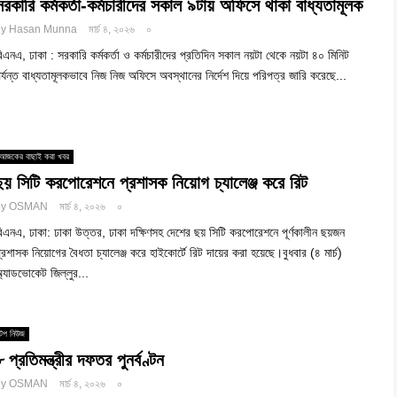
সরকারি কর্মকর্তা-কর্মচারীদের সকাল ৯টায় অফিসে থাকা বাধ্যতামূলক
by
Hasan Munna
মার্চ ৪, ২০২৬
০
িএনএ, ঢাকা : সরকারি কর্মকর্তা ও কর্মচারীদের প্রতিদিন সকাল নয়টা থেকে নয়টা ৪০ মিনিট
র্যন্ত বাধ্যতামূলকভাবে নিজ নিজ অফিসে অবস্থানের নির্দেশ দিয়ে পরিপত্র জারি করেছে...
আজকের বাছাই করা খবর
ছয় সিটি করপোরেশনে প্রশাসক নিয়োগ চ্যালেঞ্জ করে রিট
by
OSMAN
মার্চ ৪, ২০২৬
০
িএনএ, ঢাকা: ঢাকা উত্তর, ঢাকা দক্ষিণসহ দেশের ছয় সিটি করপোরেশনে পূর্ণকালীন ছয়জন
্রশাসক নিয়োগের বৈধতা চ্যালেঞ্জ করে হাইকোর্টে রিট দায়ের করা হয়েছে।বুধবার (৪ মার্চ)
্যাডভোকেট জিল্লুর...
টপ নিউজ
৮ প্রতিমন্ত্রীর দফতর পুনর্বণ্টন
by
OSMAN
মার্চ ৪, ২০২৬
০