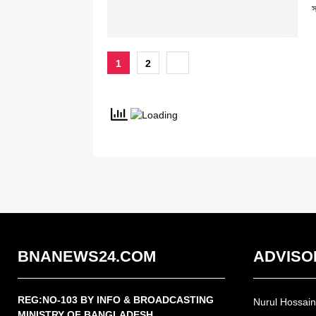
স
Posts
1
2
pagination
BNANEWS24.COM
ADVISO
REG:NO-103 BY INFO & BROADCASTING
Nurul Hossai
MINISTRY OF BANGLADESH.