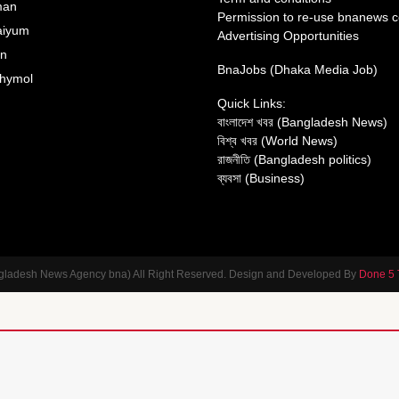
man
Permission to re-use bnanews c
aiyum
Advertising Opportunities
an
BnaJobs (Dhaka Media Job)
hymol
Quick Links:
বাংলাদেশ খবর (Bangladesh News)
বিশ্ব খবর (World News)
রাজনীতি (Bangladesh politics)
ব্যবসা (Business)
gladesh News Agency bna) All Right Reserved. Design and Developed By
Done 5 