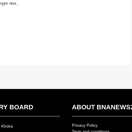
ংযুক্ত আরব...
RY BOARD
ABOUT BNANEWS
Privacy Policy
n Khoka
Term and conditions