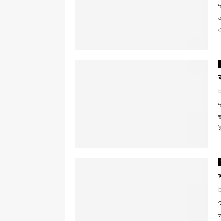
ব
এ
এ
ব
জ
ই
ব
আ