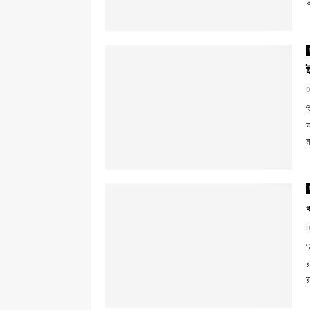
আ
ব
অ
ম
খ
ব
র
র