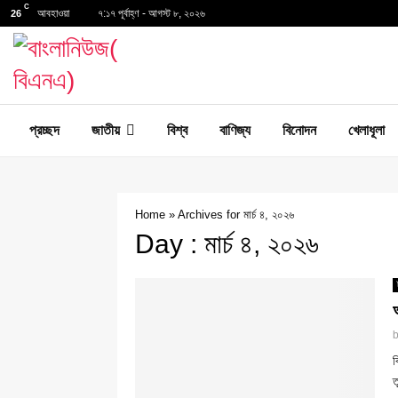
C
আবহাওয়া
৭:১৭ পূর্বাহ্ণ - আগস্ট ৮, ২০২৬
26
প্রচ্ছদ
জাতীয়
বিশ্ব
বাণিজ্য
বিনোদন
খেলাধূলা
Home
»
Archives for মার্চ ৪, ২০২৬
Day : মার্চ ৪, ২০২৬
ব
ত