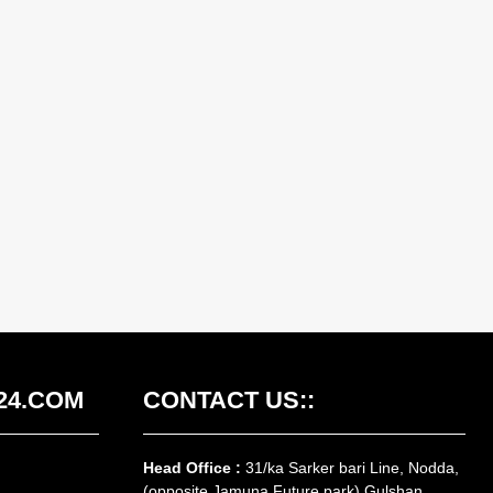
24.COM
CONTACT US::
Head Office :
31/ka Sarker bari Line, Nodda,
(opposite Jamuna Future park) Gulshan,