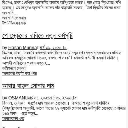
বিএনএ, ঢাকা : বৈশ্বিক জ্বালানির বাজারে অস্থিরতা চলছে। দাম বেড়ে দ্বিগুণের বেশি
হয়েছে। এর মধ্যেও জ্বালানি তেলের দাম বাড়ায়নি সরকার। টানা দ্বিতীয় মাসের মতো
জ্বালানি...
জ্বালানি তেল
দাম
টপ নিউজ
সব খবর
পে স্কেলের দাবিতে নতুন কর্মসূচি
by
Hasan Munna
মার্চ ৩১, ২০২৬
০
বিএনএ, ঢাকা : সরকারি কর্মকর্তা-কর্মচারীদের জন্য নতুন পে স্কেল বাস্তবায়নের দাবিতে
আবারও কর্মসূচির ঘোষণা দিয়েছে বাংলাদেশ সরকারি কর্মকর্তা কর্মচারী কল্যাণ সমিতি।
আগামী এপ্রিলের প্রথম সপ্তাহ...
কমিশন
পে স্কেল
আজকের বাছাই করা খবর
আবার বাড়ল সোনার দাম
by
OSMAN
মার্চ ৩১, ২০২৬
মার্চ ৩১, ২০২৬
০
বিএনএ, ডেস্ক : স্বর্ণের দাম আবারও বেড়েছে। বাংলাদেশ জুয়েলার্স সমিতির
(বাজুস)ঘোষণা অনুযায়ী, ভালো মানের ২২ ক্যারেট সোনার দাম ভরিপ্রতি বেড়েছে ৩ হাজার
২৬৬ টাকা। এতে নতুন...
আদালত
সব খবর