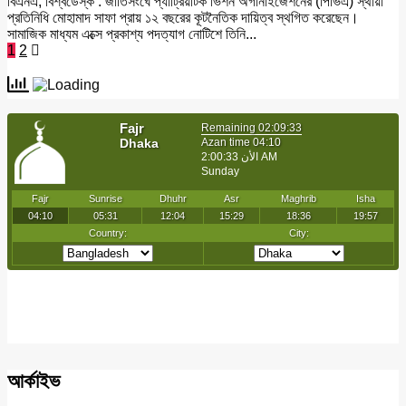
বিএনএ, বিশ্বডেস্ক : জাতিসংঘে প্যাট্রিয়টিক ভিশন অর্গানাইজেশনের (পিভিএ) স্থায়ী
প্রতিনিধি মোহামাদ সাফা প্রায় ১২ বছরের কূটনৈতিক দায়িত্ব স্থগিত করেছেন।
সামাজিক মাধ্যম এক্সে প্রকাশ্য পদত্যাগ নোটিশে তিনি...
Posts
1
2
pagination
আর্কাইভ