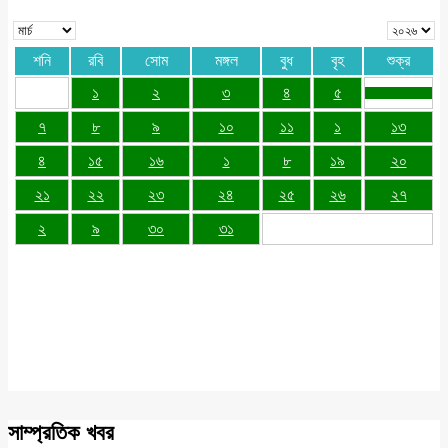
শনি
রবি
সোম
মঙ্গল
বুধ
বৃহ
শুক্র
১
২
৩
৪
৫
৭
৮
৯
১০
১১
১
১৩
৪
১৫
১৬
১
৮
১৯
২০
২১
২২
২৩
২৪
২৫
২৬
২৭
২
৯
৩০
৩১
সাম্প্রতিক খবর