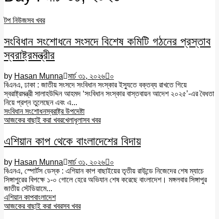
টপ নিউজ
সব খবর
সংবিধান সংশোধনে সংসদে বিশেষ কমিটি গঠনের প্রস্তাব
স্বরাষ্ট্রমন্ত্রীর
by
Hasan Munna
মার্চ ৩১, ২০২৬
০
বিএনএ, ঢাকা : জাতীয় সংসদে সংবিধান সংস্কার ইস্যুতে বক্তব্য রাখতে গিয়ে
স্বরাষ্ট্রমন্ত্রী সালাহউদ্দিন আহমদ ‘সংবিধান সংস্কার বাস্তবায়ন আদেশ ২০২৫’-এর বৈধতা
নিয়ে প্রশ্ন তুলেছেন এবং এ...
সংবিধান সংশোধন
স্বরাষ্ট্র উপদেষ্টা
আজকের বাছাই করা খবর
খেলাধূলা
সব খবর
এশিয়ান কাপ থেকে বাংলাদেশের বিদায়
by
Hasan Munna
মার্চ ৩১, ২০২৬
০
বিএনএ, স্পোর্টস ডেস্ক : এশিয়ান কাপ বাছাইয়ের তৃতীয় রাউন্ডে নিজেদের শেষ ম্যাচে
সিঙ্গাপুরের বিপক্ষে ১-০ গোলে হেরে অভিযান শেষ করেছে বাংলাদেশ। মঙ্গলবার সিঙ্গাপুর
জাতীয় স্টেডিয়ামে...
এশিয়ান কাপ
বাংলাদেশ
আজকের বাছাই করা খবর
সব খবর