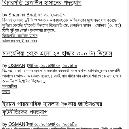
বিচারপতি রেজাউল হাসানের পদত্যাগ
by
Shammi Bna
মার্চ ৩১, ২০২৬
০
বিএনএ ডেস্ক: দুর্নীতি ও ক্ষমতার অপব্যবহারের অভিযোগের মুখে পদত্যাগ করেছেন
সুপ্রিম কোর্টের হাইকোর্ট বিভাগের বিচারপতি মো. রেজাউল হাসান। সোমবার (৩০ মার্চ)
তিনি সুপ্রিম কোর্ট প্রশাসনের মাধ্যমে...
বিচারপতি রেজাউল হাসান
আজকের বাছাই করা খবর
মালয়েশিয়া থেকে এলো ২৭ হাজার ৩০০ টন ডিজেল
by
OSMAN
মার্চ ৩১, ২০২৬
মার্চ ৩১, ২০২৬
০
বিএনএ, ঢাকা: দেশের জ্বালানি সরবরাহ ব্যবস্থা সচল রাখতে চট্টগ্রাম বন্দরে তেলবাহী
জাহাজের আগমন অব্যাহত রয়েছে। এরই ধারাবাহিকতায় মালয়েশিয়া থেকে ২৭ হাজার
৩০০ টন পরিশোধিত ডিজেল...
মালয়েশিয়া
কভার
ইরানে পারমাণবিক হামলার শঙ্কায় জাতিসংঘের
কূটনীতিকের পদত্যাগ
by
OSMAN
মার্চ ৩১, ২০২৬
মার্চ ৩১, ২০২৬
০