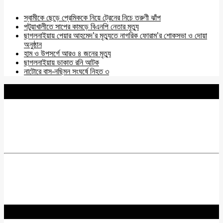
স্বামীকে ছেড়ে প্রেমিককে নিয়ে ট্রেনের নিচে তরুণী ঝাঁপ
পটুয়াখালীতে সাপের কামড়ে বিএনপি নেতার মৃত্যু
ছাগলনাইয়ায় পেয়ার আহমেদ’র মৃত্যুতে নাগরিক ফোরাম’র শোকসভা ও দোয়া
অনুষ্ঠান
হাম ও উপসর্গে আরও ৪ জনের মৃত্যু
ছাগলনাইয়ায় ডাকাত রনি আটক
নাটোরে বাস-নছিমন সংঘর্ষে নিহত ৩
BNANEWS24.COM
REG:NO-103 BY INFO & BROADCASTING MINISTRY OF
BANGLADESH.
Chief Editor :
Zakir Hossain
Acting Editor :
Rabiul Hossain Babu
Editor :
Yasin Hira