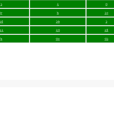
১
২
৩
৮
৯
১০
১৫
১৬
১
২২
২৩
২৪
৯
৩০
৩১