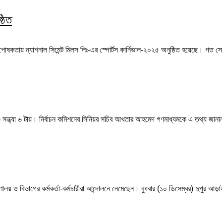
্ঠিত
ষ্ঠপোষকতায় ন্যাশনাল সিমেন্ট মিলস লিঃ-এর স্পোর্টস কার্নিভাল-২০২৫ অনুষ্ঠিত হয়েছে। গত 
 সন্ধ্যা ৬ টায়। নির্বাচন কমিশনের সিনিয়র সচিব আখতার আহমেদ গণমাধ্যমকে এ তথ্য জানান
ালয় ও বিভাগের কর্মকর্তা-কর্মচারীরা আন্দোলনে নেমেছেন। বুধবার (১০ ডিসেম্বর) দুপুর আড়া