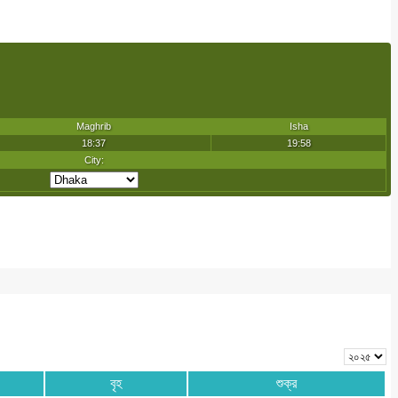
বৃহ
শুক্র