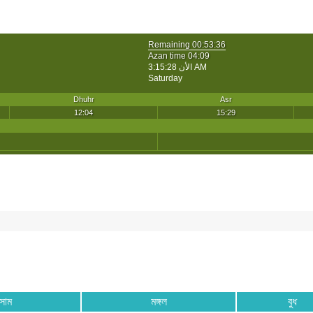
সোম
মঙ্গল
বুধ