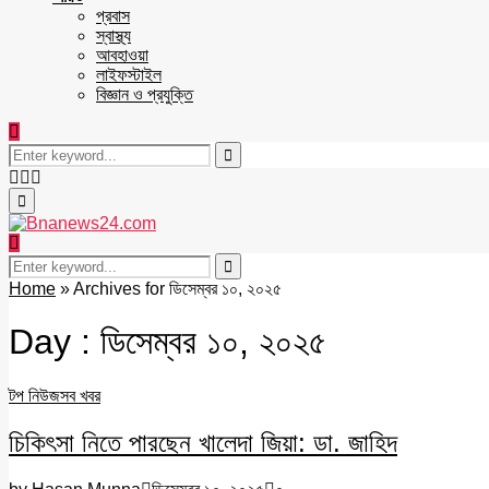
প্রবাস
স্বাস্থ্য
আবহাওয়া
লাইফস্টাইল
বিজ্ঞান ও প্রযুক্তি
Search
for:
Search
Facebook
Twitter
Youtube
Primary
Menu
Search
for:
Search
Home
»
Archives for ডিসেম্বর ১০, ২০২৫
Day : ডিসেম্বর ১০, ২০২৫
টপ নিউজ
সব খবর
চিকিৎসা নিতে পারছেন খালেদা জিয়া: ডা. জাহিদ