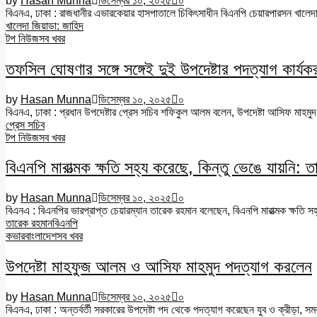
by
Hasan Munna
ডিসেম্বর ১০, ২০২৫
০
বিএনএ, ঢাকা : রাজধানীর এভারকেয়ার হাসপাতালে চিকিৎসাধীন বিএনপি চেয়ারপারসন খালে
খালেদা জিয়া
ডা: জাহিদ
টপ নিউজ
সব খবর
তফসিল ঘোষণার সঙ্গে সঙ্গেই দুই উপদেষ্টার পদত্যাগ কার্যক
by
Hasan Munna
ডিসেম্বর ১০, ২০২৫
০
বিএনএ, ঢাকা : প্রধান উপদেষ্টার প্রেস সচিব শফিকুল আলম বলেন, উপদেষ্টা আসিফ মাহমু
প্রেস সচিব
টপ নিউজ
সব খবর
বিএনপি মারাত্মক ক্ষতি সহ্য করেছে, কিন্তু ভেঙে যায়নি: 
by
Hasan Munna
ডিসেম্বর ১০, ২০২৫
০
বিএনএ : বিএনপির ভারপ্রাপ্ত চেয়ারম্যান তারেক রহমান বলেছেন, বিএনপি মারাত্মক ক্ষতি সহ
তারেক রহমান
বিএনপি
কভার
বাংলাদেশ
সব খবর
উপদেষ্টা মাহফুজ আলম ও আসিফ মাহমুদ পদত্যাগ করলেন
by
Hasan Munna
ডিসেম্বর ১০, ২০২৫
০
বিএনএ, ঢাকা : অন্তর্বর্তী সরকারের উপদেষ্টা পদ থেকে পদত্যাগ করেছেন যুব ও ক্রীড়া, সম