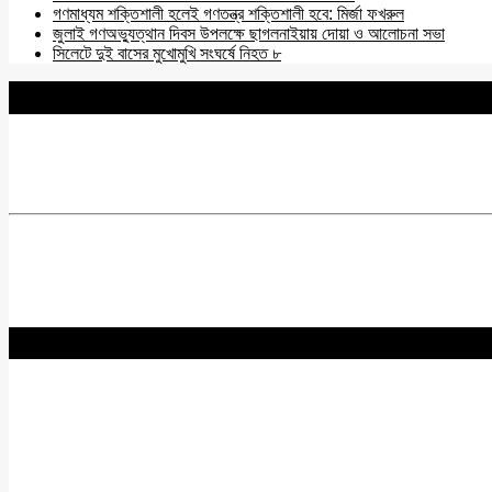
গণমাধ্যম শক্তিশালী হলেই গণতন্ত্র শক্তিশালী হবে: মির্জা ফখরুল
জুলাই গণঅভ্যুত্থান দিবস উপলক্ষে ছাগলনাইয়ায় দোয়া ও আলোচনা সভা
সিলেটে দুই বাসের মুখোমুখি সংঘর্ষে নিহত ৮
BNANEWS24.COM
REG:NO-103 BY INFO & BROADCASTING MINISTRY OF
Chief Editor :
Zakir Hossain
Acting Editor :
Rabiul Hossain Babu
Editor :
Yasin Hira
Advisory Board
Nurul Hossain Khoka
Hadidur Rahman
Km Zahirul Qaiyum
Biplob Rahman