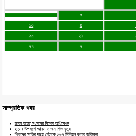
৭
১৩
৪
২০
২১
২৭
২
সাম্প্রতিক খবর
ডাকা হচ্ছে সংসদের বিশেষ অধিবেশন
হামের উপসর্গে আরও ৩ জন শিশু মৃত্যু
শিশুদের ক্ষতির দায়ে মেটাকে ৫৬৭ মিলিয়ন ডলার জরিমানা