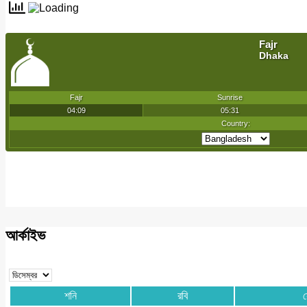
pagination
আর্কাইভ
শনি
রবি