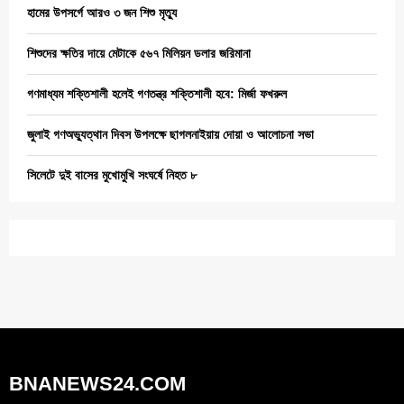
হামের উপসর্গে আরও ৩ জন শিশু মৃত্যু
শিশুদের ক্ষতির দায়ে মেটাকে ৫৬৭ মিলিয়ন ডলার জরিমানা
গণমাধ্যম শক্তিশালী হলেই গণতন্ত্র শক্তিশালী হবে: মির্জা ফখরুল
জুলাই গণঅভ্যুত্থান দিবস উপলক্ষে ছাগলনাইয়ায় দোয়া ও আলোচনা সভা
সিলেটে দুই বাসের মুখোমুখি সংঘর্ষে নিহত ৮
BNANEWS24.COM