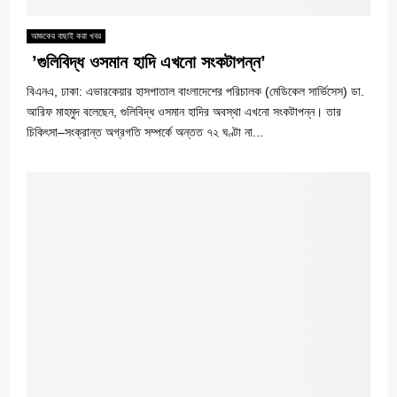
আজকের বাছাই করা খবর
‌‌ ‌’গুলিবিদ্ধ ওসমান হাদি এখনো সংকটাপন্ন’
বিএনএ, ঢাকা: এভারকেয়ার হাসপাতাল বাংলাদেশের পরিচালক (মেডিকেল সার্ভিসেস) ডা.
আরিফ মাহমুদ বলেছেন, গুলিবিদ্ধ ওসমান হাদির অবস্থা এখনো সংকটাপন্ন। তার
চিকিৎসা–সংক্রান্ত অগ্রগতি সম্পর্কে অন্তত ৭২ ঘণ্টা না...