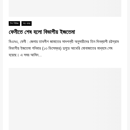
টপ নিউজ
সব খবর
ফেনীতে শেষ হলো বিভাগীয় ইজতেমা
বিএনএ, ফেনী : জেলায় তাবলীগ জামাতের সাদপন্থী অনুসারীদের তিন দিনব্যাপী চট্টগ্রাম
বিভাগীয় ইজতেমা শনিবার (১৩ ডিসেম্বর) দুপুরে আখেরি মোনাজাতের মাধ্যমে শেষ
হয়েছে। এ সময় আমিন...