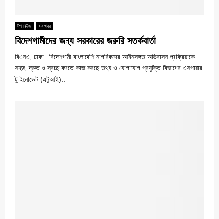
টপ নিউজ
সব খবর
বিদেশগামীদের জন্য সরকারের জরুরি সতর্কবার্তা
বিএনএ, ঢাকা : বিদেশগামী বাংলাদেশি নাগরিকদের আইনসঙ্গত অভিবাসন প্রক্রিয়াকে
সহজ, দ্রুত ও স্বচ্ছ করতে কাজ করছে তথ্য ও যোগাযোগ প্রযুক্তি বিভাগের এসপায়ার
টু ইনোভেট (এটুআই)...