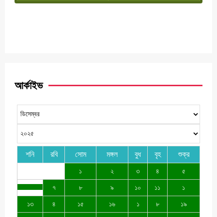
আর্কাইভ
শনি
রবি
সোম
মঙ্গল
বুধ
বৃহ
শুক্র
১
২
৩
৪
৫
৭
৮
৯
১০
১১
১
১৩
৪
১৫
১৬
১
৮
১৯