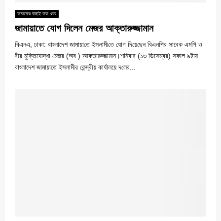
আজকের বাছাই করা খবর
জামায়াতে যোগ দিলেন মেজর আক্তারুজ্জামান
বিএনএ, ঢাকা: বাংলাদেশ জামায়া‌তে ইসলামী‌তে যোগ দি‌য়ে‌ছেন বিএনপির সাবেক এমপি ও
বীর মুক্তিযোদ্ধা মেজর (অব.) আক্তারুজ্জামান।শনিবার (১৩ ডিসেম্বর) সকাল ৯টায়
বাংলাদেশ জামায়াতে ইসলামীর কেন্দ্রীয় কার্যালয়ে দ‌লের...