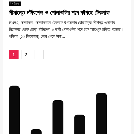
টপ নিউজ
সীমান্তে মর্টারশেল ও গোলাগুলির শব্দে কাঁপছে টেকনাফ
বিএনএ, কক্সবাজার: কক্সবাজারের টেকনাফ উপজেলার হোয়াইক্যং সীমান্ত এলাকায়
মিয়ানমার থেকে ছোড়া মর্টারশেল ও ভারী গোলাগুলির শব্দে চরম আতঙ্ক ছড়িয়ে পড়েছে।
শনিবার (১৩ ডিসেম্বর) ভোর থেকে টানা...
Posts
1
2
pagination