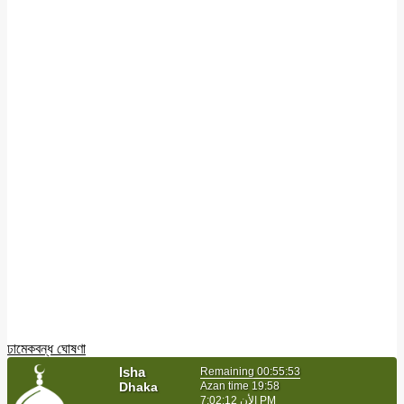
ঢামেক
বন্ধ ঘোষণা