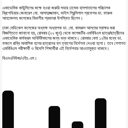
একাডেমিক কাউন্সিলের কক্ষে হওয়া জরুরি সভায় ঢামেক হাসপাতালের পরিচালক
ব্রিগেডিয়ার জেনারেল মো. আসাদুজ্জামান, ভাইস প্রিন্সিপাল প্রফেসর ডা. ফারুক
আহমেদসহ কলেজের বিভাগীয় প্রধানরা উপস্থিত ছিলেন।
ঢাকা মেডিকেল কলেজের অধ্যক্ষ অধ্যাপক ডা. মো. কামরুল আলমের স্বাক্ষর করা
বিজ্ঞপ্তিতে জানানো হয়, রোববার (২২ জুন) থেকে কলেজটির এমবিবিএস ছাত্র/ছাত্রীদের
একাডেমিক কার্যক্রম অনির্দিষ্টকালের জন্য বন্ধ থাকবে। রোববার বেলা ১২টার মধ্যে ডা.
ফজলে রাব্বি আবাসিক হলের ছাত্রদের হল ত্যাগের নির্দেশনা দেওয়া হলো। তবে পেশাগত
এমবিবিএস পরীক্ষার্থী ও বিদেশি শিক্ষার্থীরা এই নির্দেশনার আওতামুক্ত থাকবে।
বিএনএনিউজ/এইচ.এম।