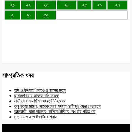
২১
২২
২৩
২৪
২৫
২৬
২৭
২
৯
৩০
সাম্প্রতিক খবর
হাম ও উপসর্গে আরও ৪ জনের মৃত্যু
ছাগলনাইয়ায় ডাকাত রনি আটক
নাটোরে বাস-নছিমন সংঘর্ষে নিহত ৩
তনু হত্যা মামলা, সাবেক সেনা সদস্য হাফিজুর ফের গ্রেপ্তার
আত্মঘাতী বোমা হামলায় মেসিকে উড়িয়ে দেওয়ার পরিকল্পনা
দেশে এল ২.৩ টন টিয়ার গ্যাস