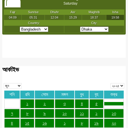
আর্কাইভ
শনি
রবি
সোম
মঙ্গল
বুধ
বৃহ
শুক্র
১
২
৩
৪
৫
৭
৮
৯
১০
১১
১
১৩
৪
১৫
১৬
১
৮
১৯
২০