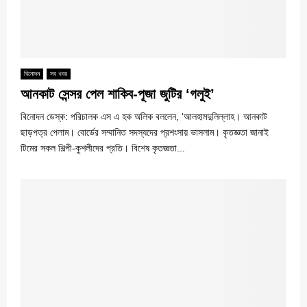
বিনোদন
সব খবর
আনকাট সেন্সর পেল শাকিব-পূজা জুটির ‘গলুই’
বিনোদন ডেস্ক: পরিচালক এস এ হক অলিক বললেন, ‘আলহামদুলিল্লাহ। আনকাট
ছাড়পত্র পেলাম। বোর্ডের সম্মানিত সদস্যদের প্রশংসায় ভাসলাম। কৃতজ্ঞতা জানাই
টিমের সকল শিল্পী-কুশলীদের প্রতি। বিশেষ কৃতজ্ঞতা...