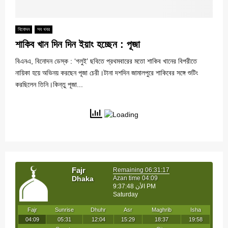
বিনোদন
সব খবর
শাকিব খান দিন দিন ইয়াং হচ্ছেন : পূজা
বিএনএ, বিনোদন ডেস্ক : ‘গলুই’ ছবিতে প্রথমবারের মতো শাকিব খানের বিপরীতে
নায়িকা হয়ে অভিনয় করছেন পূজা চেরী।টানা দশদিন জামালপুরে শাকিবের সঙ্গে শুটিং
করছিলেন তিনি।কিন্তু পূজা...