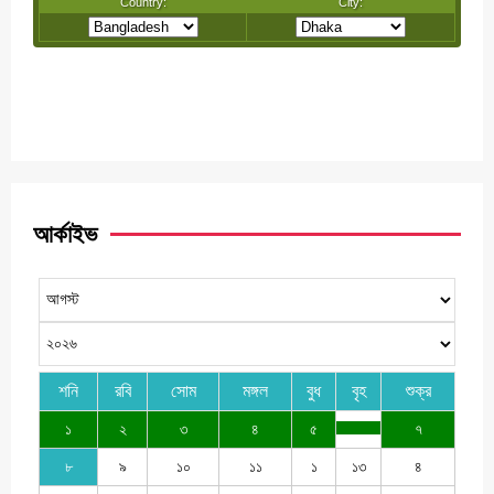
আর্কাইভ
শনি
রবি
সোম
মঙ্গল
বুধ
বৃহ
শুক্র
১
২
৩
৪
৫
৭
৮
৯
১০
১১
১
১৩
৪