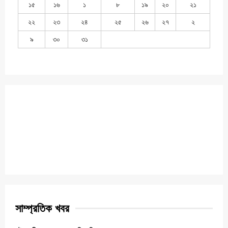
১৫
১৬
১
৮
১৯
২০
২১
২২
২৩
২৪
২৫
২৬
২৭
২
৯
৩০
৩১
সাম্প্রতিক খবর