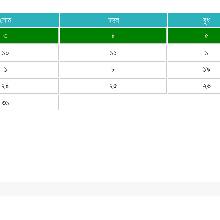
সোম
মঙ্গল
বুধ
৩
৪
৫
১০
১১
১
১
৮
১৯
২৪
২৫
২৬
৩১