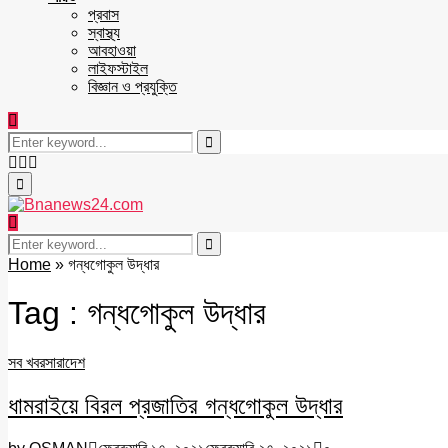
প্রবাস
স্বাস্থ্য
আবহাওয়া
লাইফস্টাইল
বিজ্ঞান ও প্রযুক্তি
Search
for:
Search
Facebook
Twitter
Youtube
Primary
Menu
Search
for:
Search
Home
»
গন্ধগোকুল উদ্ধার
Tag : গন্ধগোকুল উদ্ধার
সব খবর
সারাদেশ
ধামরাইয়ে বিরল প্রজাতির গন্ধগোকুল উদ্ধার