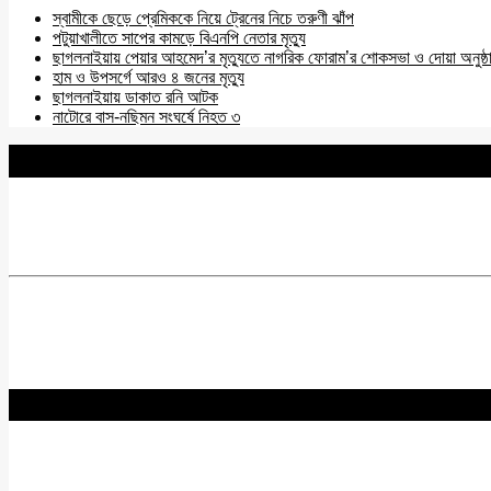
স্বামীকে ছেড়ে প্রেমিককে নিয়ে ট্রেনের নিচে তরুণী ঝাঁপ
পটুয়াখালীতে সাপের কামড়ে বিএনপি নেতার মৃত্যু
ছাগলনাইয়ায় পেয়ার আহমেদ’র মৃত্যুতে নাগরিক ফোরাম’র শোকসভা ও দোয়া অনুষ্ঠ
হাম ও উপসর্গে আরও ৪ জনের মৃত্যু
ছাগলনাইয়ায় ডাকাত রনি আটক
নাটোরে বাস-নছিমন সংঘর্ষে নিহত ৩
BNANEWS24.COM
REG:NO-103 BY INFO & BROADCASTING MINISTRY OF
Chief Editor :
Zakir Hossain
Acting Editor :
Rabiul Hossain Babu
Editor :
Yasin Hira
Advisory Board