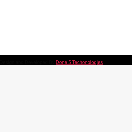
a Future park) Gulshan, Dhaka-1212, Bangladesh.
nd Road, Bangla Bazar, Chattogram-4100
. Design and Developed By
Done 5 Techonologies