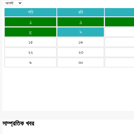
শনি
রবি
১
২
৮
৯
১৫
১৬
২২
২৩
৯
৩০
সাম্প্রতিক খবর