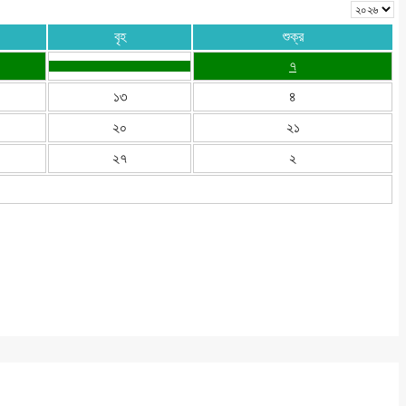
বৃহ
শুক্র
৭
১৩
৪
২০
২১
২৭
২