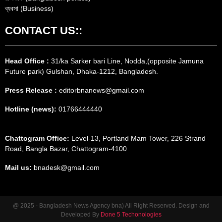
ব্যবসা (Business)
CONTACT US::
Head Office :
31/ka Sarker bari Line, Nodda,(opposite Jamuna
Future park) Gulshan, Dhaka-1212, Bangladesh.
Press Release :
editorbnanews@gmail.com
Hotline (news):
01766444440
Chattogram Office:
Level-13, Portland Mam Tower, 226 Strand
Road, Bangla Bazar, Chattogram-4100
Mail us:
bnadesk@gmail.com
@ 2025 - Bangladesh News Agency bna) All Right Reserved. Design and
Developed By
Done 5 Techonologies