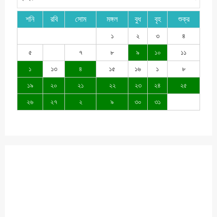
শনি
রবি
সোম
মঙ্গল
বুধ
বৃহ
শুক্র
১
২
৩
৪
৫
৭
৮
৯
১০
১১
১
১৩
৪
১৫
১৬
১
৮
১৯
২০
২১
২২
২৩
২৪
২৫
২৬
২৭
২
৯
৩০
৩১