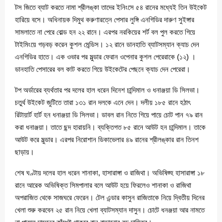
টস জিতে ব্যাট করতে নামা শ্রীলঙ্কা তাদের ইনিংসে ৫৪ রানের মধ্যেই তিন উইকেট
হারিয়ে বসে। অধিনায়ক দিমুথ করুণারত্নে পেসার লুঙ্গি এনগিডির দারুণ সুইঙ্গার
সামলাতে না পেরে বোল্ড হন ২২ রানে। এরপর নরকিয়ের শর্ট বল পুল করতে গিয়ে
টাইমিংয়ে গড়বড় করেন কুশল মেন্ডিস। ১২ রানে ডানহাতি ব্যাটসম্যান ক্যাচ দেন
এনগিডির হাতে। এক ওভার পর মুল্ডার ফেরান ওপেনার কুশল পেরেরাকে (১২) ।
ডানহাতি পেসারের বল কাট করতে গিয়ে উইকেটের পেছনে ক্যাচ দেন পেরেরা।
টপ অর্ডারের ব্যর্থতার পর দলের হাল ধরেন দিনেশ চান্দিমাল ও ধনাঞ্জয়া ডি সিলভা।
চতুর্থ উইকেট জুটিতে তারা ১৩১ রান দলকে এনে দেন। দলীয় ১৮৫ রানে হঠাৎ
রিটায়ার্ট হার্ট হন ধনাঞ্জয়া ডি সিলভা। ডাবল রান নিতে গিয়ে পায়ে চোট পান ৭৯ রান
করা ধনাঞ্জয়া। তাতে ছন্দ হারায়নি। ব্যক্তিগত ৮৫ রানে আউট হন চান্দিমাল। তাকে
আউট করে মুল্ডার। এরপর নিরোশান ডিকাভেলার ৪৯ রানের শ্রীলঙ্কার রান তিনশ
ছাড়ায়।
শেষ ঘণ্টায় দলের হাল ধরেন শানাকা, হাসারাঙ্গা ও রাজিথা। অভিষিজ্হ হাসারাঙ্গা ১৮
রানে আরেক অভিষিক্ত সিমপালার বলে আউট হয়ে ফিরলেও শানাকা ও রাজিথা
অপরাজিত থেকে সাজঘরে ফেরেন। টেল এন্ডার কাসুন রাজিতাকে নিয়ে দ্বিতীয় দিনের
খেলা শুরু করবেন ২৫ রান নিয়ে খেলা ব্যাটসম্যান দাসুন। চোটে ধনঞ্জয়া আর নামতে