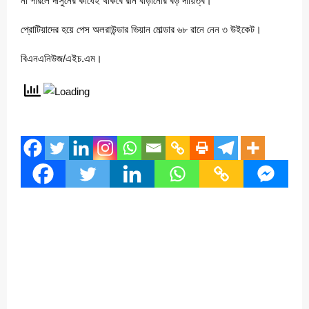
না পারলে দাসুনের কাঁধেই থাকবে রান বাড়ানোর বড় দায়িত্ব।
প্রোটিয়াদের হয়ে পেস অলরাউন্ডার ভিয়ান মোল্ডার ৬৮ রানে নেন ৩ উইকেট।
বিএনএনিউজ/এইচ.এম।