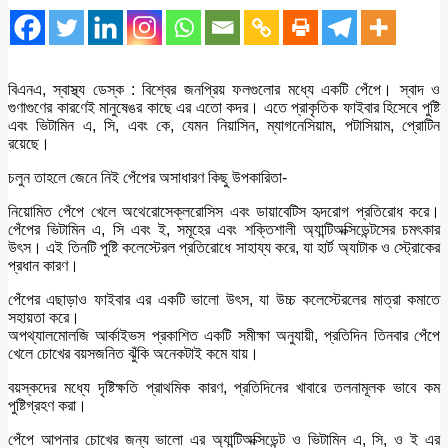
বিএনএ, স্বাস্থ্য ডেস্ক : বিশ্বের জনপ্রিয় ফলগুলোর মধ্যে একটি পেঁপে। স্বাদ ও
গুণাগুণের কারণেই মানুষেঙর কাছে এর এতো কদর। এতে প্রাকৃতিক ফাইবার হিসেবে পুষ্টি
এবং ভিটামিন এ, সি, এবং কে, যেমন নিয়াসিন, ম্যাগনেসিয়াম, পটাসিয়াম, প্রোটিন
রয়েছে।
চলুন তাহলে জেনে নিই পেঁপের অসাধারণ কিছু উপকারিতা-
নিয়োমিত পেঁপে খেলে অথেরোসেক্লরোসিস এবং ডায়াবেটিস হৃদরোগ প্রতিরোধ করে।
পেঁপের ভিটামিন এ, সি এবং ই, সমূহের এবং শক্তিশালী অ্যান্টিঅক্সিডেন্টসের চমৎকার
উৎস। এই তিনটি পুষ্টি কলেস্টেরল প্রতিরোধে সাহায্য করে, যা হার্ট অ্যাটাক ও স্ট্রোকের
প্রধান কারণ।
পেঁপের এছাড়াও ফাইবার এর একটি ভালো উৎস, যা উচ্চ কলেস্টেরলের মাত্রা কমাতে
সহায়তা করে।
অপথ্যালমোলজি আর্কাইভস প্রকাশিত একটি সমীক্ষা অনুযায়ী, প্রতিদিন তিনবার পেঁপে
খেলে চোখের বয়সজনিত ঝুঁকি অনেকটাই কমে যায়।
বয়স্কদের মধ্যে দৃষ্টিক্ষতি প্রাথমিক কারণ, প্রতিদিনের খাবারে তলনামূলক ভাবে কম
পুষ্টিগ্রহণ করা।
পেঁপে আপনার চোখের জন্য ভালো এর অ্যান্টিঅক্সিডেন্ট ও ভিটামিন এ, সি, ও ই এর