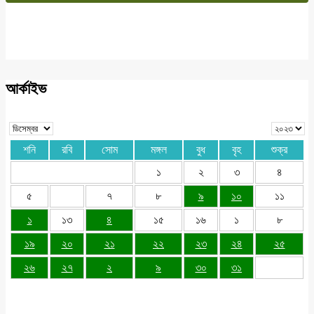
আর্কাইভ
শনি
রবি
সোম
মঙ্গল
বুধ
বৃহ
শুক্র
১
২
৩
৪
৫
৭
৮
৯
১০
১১
১
১৩
৪
১৫
১৬
১
৮
১৯
২০
২১
২২
২৩
২৪
২৫
২৬
২৭
২
৯
৩০
৩১