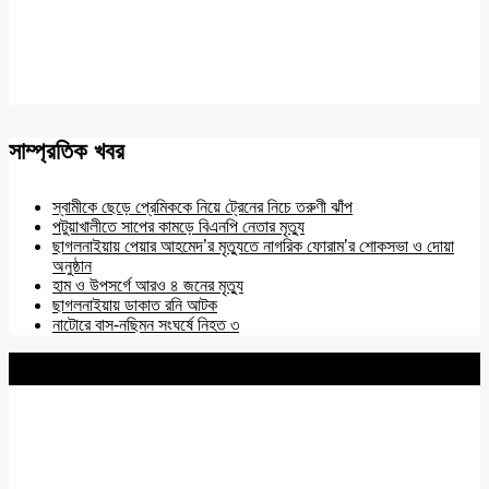
সাম্প্রতিক খবর
স্বামীকে ছেড়ে প্রেমিককে নিয়ে ট্রেনের নিচে তরুণী ঝাঁপ
পটুয়াখালীতে সাপের কামড়ে বিএনপি নেতার মৃত্যু
ছাগলনাইয়ায় পেয়ার আহমেদ’র মৃত্যুতে নাগরিক ফোরাম’র শোকসভা ও দোয়া
অনুষ্ঠান
হাম ও উপসর্গে আরও ৪ জনের মৃত্যু
ছাগলনাইয়ায় ডাকাত রনি আটক
নাটোরে বাস-নছিমন সংঘর্ষে নিহত ৩
BNANEWS24.COM
REG:NO-103 BY INFO & BROADCASTING MINISTRY OF
BANGLADESH.