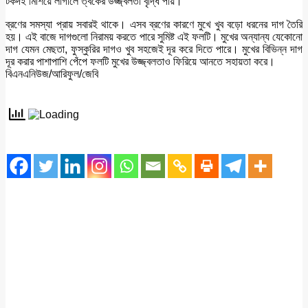
টকদই মিশিয়ে লাগালে ত্বকের উজ্জ্বলতা বৃদ্ধি পায়।
ব্রণের সমস্যা প্রায় সবারই থাকে। এসব ব্রণের কারণে মুখে খুব বড়ো ধরনের দাগ তৈরি
হয়। এই বাজে দাগগুলো নিরাময় করতে পারে সুমিষ্ট এই ফলটি। মুখের অন্যান্য যেকোনো
দাগ যেমন মেছতা, ফুস্কুরির দাগও খুব সহজেই দূর করে দিতে পারে। মুখের বিভিন্ন দাগ
দূর করার পাশাপাশি পেঁপে ফলটি মুখের উজ্জ্বলতাও ফিরিয়ে আনতে সহায়তা করে।
বিএনএনিউজ/আরিফুল/জেবি