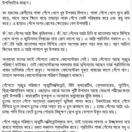
উপস্থিতির কারণে।
বদ হজমের রোগীদের পাকা পেঁপে খেলে খুব উপকার মিলবে। পাকা পেঁপে খেলে মুখে রুচি
বাড়ে, সাথে সাথে ক্ষিদে বাড়ে তাছাড়া পাকা পেঁপে কোষ্ট পরিষ্কার করে এবং বায়ু নাস
করে। এ ছাড়াও পেঁপে অশ্ব রোগের ক্ষেত্রেও বেশ উপকারী।
কঁাচা পেঁপের আঠা বীজ কৃমিনাশক। কঁঁাচা পেঁপের আঠা চিনি বা বাতোসার সাথে মিশিয়ে
খেলে অশ্ব ও জন্ডিসসহ লিবারের নানা রোগ ভালো হয়। এ আঠা প্রতিদিন সকালে ৫- ৭
ফেঁাটা আঠা বাতোসার সাথে মিশিয়ে খেলে অশ্বের রক্ত পড়া বন্ধ হয়। ব্রণ আচিল
জিভের ঘায়ে এ আঠা লাগালে খুব উপকার হয়।
অন্যান্য ফলের মতই পেঁপেতে কোনো কোলেস্টেরল নেই। আর পেঁপেতে আছে প্রচুর
পরিমাণে ফাইবার। তাই কোলেস্টেরলের সমস্যায় যারা দুশ্চিন্তায় আছেন তারা প্রতিদিনের
খাবার তালিকায় পেঁপে রাখুন। অন্যান্য কোলেস্টেরল যুক্ত খাবারের বদলে পেঁপে খান।
তাহলে আপনার কোলেস্টেরলের পরিমাণ নিয়ন্ত্রণে থাকবে।
পেঁপেতে প্রচুর পরিমাণে অ্যান্টিঅক্সিডেন্ট, বিটা ক্যারোটিন, ফ্লেভানয়েড, লুটেইন,
ক্রিপ্টোক্সান্থিন আছে। এছাড়াও আরো অনেক পুষ্টি উপাদান আছে যেগুলো শরীরের জন্য
খুবই উপকারী। ক্যারোটিন ফুসফুস ও অন্যান্য ক্যান্সারের ঝুঁকি কমায়।
চুলের যত্নে পেঁপে অত্যন্ত গুরুত্বপূর্ণ ভূমিকা পালন করে। টকদইয়ের সাথে পেঁপে
মিশিয়ে চুলে মাখলে চুলের গোরা শক্ত হয় ও চুল ঝলমলে হয়। ১ চামচ পেঁপের আঠা ৭/৮
চামচ পানি দিয়ে ফেটে চুলের গোড়ায় কিছুক্ষণ রেখে ধুয়ে ফেললে উকুন মরে যায়।
পেঁপে প্রচুর পরিমাণে অ্যান্টি-অক্সিডেন্টসমৃদ্ধ ফল, তাই ত্বকের লাবণ্য ও উজ্জ্বলতা ধরে
রাখতে সাহায্য করে। রক্ত সঞ্চালন স্বাভাবিক রাখে। প্রতিদিন পাকা পেঁপের সাথে মধু ও