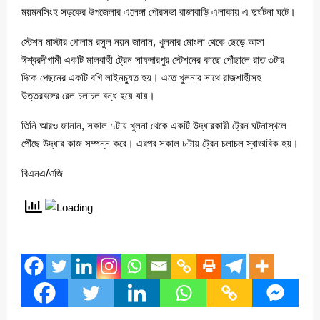
ময়মনসিংহ সড়কের উপজেলার এলেঙ্গা পৌরসভা রাজাবাড়ি এলাকায় এ দুর্ঘটনা ঘটে।
‎স্টেশন মাস্টার গোলাম রসুল নয়ন জানান, খুলনার মোংলা থেকে ছেড়ে আসা
ঈশ্বরদীগামী একটি মালবাহী ট্রেন সাফদারপুর স্টেশনের কাছে পৌঁছালে রাত ৩টার
দিকে পেছনের একটি বগি লাইনচ্যুত হয়। এতে খুলনার সাথে রাজশাহীসহ
উত্তরবঙ্গের রেল চলাচল বন্ধ হয়ে যায়।
তিনি আরও জানান, সকাল ৭টায় খুলনা থেকে একটি উদ্ধারকারী ট্রেন ঘটনাস্থলে
পৌঁছে উদ্ধার কাজ সম্পন্ন করে। এরপর সকাল ৮টায় ট্রেন চলাচল স্বাভাবিক হয়।
বিএনএ/ওজি