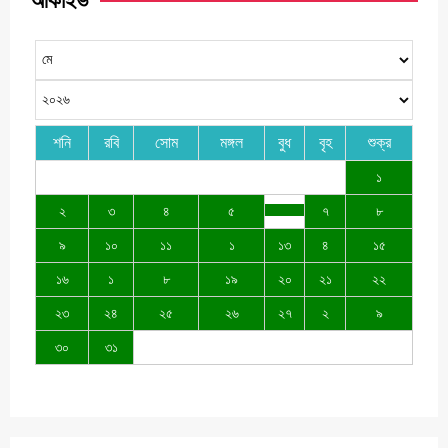
আর্কাইভ
শনি
রবি
সোম
মঙ্গল
বুধ
বৃহ
শুক্র
১
২
৩
৪
৫
৭
৮
৯
১০
১১
১
১৩
৪
১৫
১৬
১
৮
১৯
২০
২১
২২
২৩
২৪
২৫
২৬
২৭
২
৯
৩০
৩১