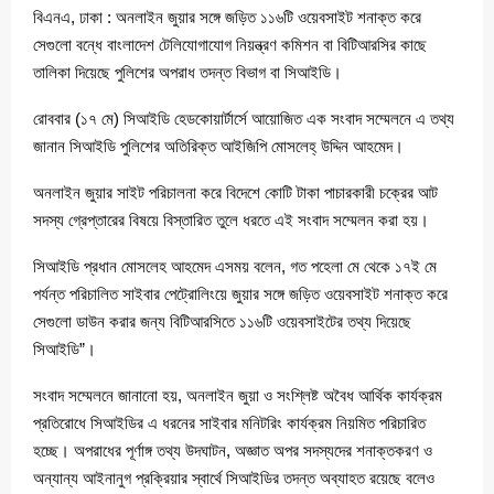
বিএনএ, ঢাকা : অনলাইন জুয়ার সঙ্গে জড়িত ১১৬টি ওয়েবসাইট শনাক্ত করে
সেগুলো বন্ধে বাংলাদেশ টেলিযোগাযোগ নিয়ন্ত্রণ কমিশন বা বিটিআরসির কাছে
তালিকা দিয়েছে পুলিশের অপরাধ তদন্ত বিভাগ বা সিআইডি।
রোববার (১৭ মে) সিআইডি হেডকোয়ার্টার্সে আয়োজিত এক সংবাদ সম্মেলনে এ তথ্য
জানান সিআইডি পুলিশের অতিরিক্ত আইজিপি মোসলেহ্ উদ্দিন আহমেদ।
অনলাইন জুয়ার সাইট পরিচালনা করে বিদেশে কোটি টাকা পাচারকারী চক্রের আট
সদস্য গ্রেপ্তারের বিষয়ে বিস্তারিত তুলে ধরতে এই সংবাদ সম্মেলন করা হয়।
সিআইডি প্রধান মোসলেহ আহমেদ এসময় বলেন, গত পহেলা মে থেকে ১৭ই মে
পর্যন্ত পরিচালিত সাইবার পেট্রোলিংয়ে জুয়ার সঙ্গে জড়িত ওয়েবসাইট শনাক্ত করে
সেগুলো ডাউন করার জন্য বিটিআরসিতে ১১৬টি ওয়েবসাইটের তথ্য দিয়েছে
সিআইডি”।
সংবাদ সম্মেলনে জানানো হয়, অনলাইন জুয়া ও সংশ্লিষ্ট অবৈধ আর্থিক কার্যক্রম
প্রতিরোধে সিআইডির এ ধরনের সাইবার মনিটরিং কার্যক্রম নিয়মিত পরিচারিত
হচ্ছে। অপরাধের পূর্ণাঙ্গ তথ্য উদঘাটন, অজ্ঞাত অপর সদস্যদের শনাক্তকরণ ও
অন্যান্য আইনানুগ প্রক্রিয়ার স্বার্থে সিআইডির তদন্ত অব্যাহত রয়েছে বলেও