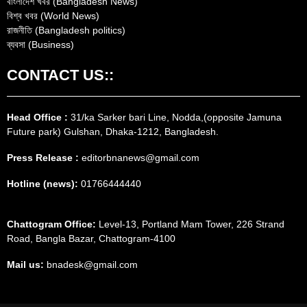
বাংলাদেশ খবর (Bangladesh News)
বিশ্ব খবর (World News)
রাজনীতি (Bangladesh politics)
ব্যবসা (Business)
CONTACT US::
Head Office :
31/ka Sarker bari Line, Nodda,(opposite Jamuna
Future park) Gulshan, Dhaka-1212, Bangladesh.
Press Release :
editorbnanews@gmail.com
Hotline (news):
01766444440
Chattogram Office:
Level-13, Portland Mam Tower, 226 Strand
Road, Bangla Bazar, Chattogram-4100
Mail us:
bnadesk@gmail.com