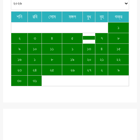
শনি
রবি
সোম
মঙ্গল
বুধ
বৃহ
শুক্র
১
২
৩
৪
৫
৭
৮
৯
১০
১১
১
১৩
৪
১৫
১৬
১
৮
১৯
২০
২১
২২
২৩
২৪
২৫
২৬
২৭
২
৯
৩০
৩১