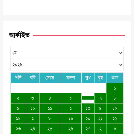
আর্কাইভ
শনি
রবি
সোম
মঙ্গল
বুধ
বৃহ
শুক্র
১
২
৩
৪
৫
৭
৮
৯
১০
১১
১
১৩
৪
১৫
১৬
১
৮
১৯
২০
২১
২২
২৩
২৪
২৫
২৬
২৭
২
৯