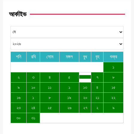
আর্কাইভ
শনি
রবি
সোম
মঙ্গল
বুধ
বৃহ
শুক্র
১
২
৩
৪
৫
৭
৮
৯
১০
১১
১
১৩
৪
১৫
১৬
১
৮
১৯
২০
২১
২২
২৩
২৪
২৫
২৬
২৭
২
৯
৩০
৩১