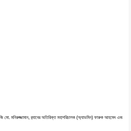
ি মো. মনিরুজ্জামান, র‌্যাবের অতিরিক্ত মহাপরিচালক (অ্যাডমিন) ফারুক আহমেদ এবং