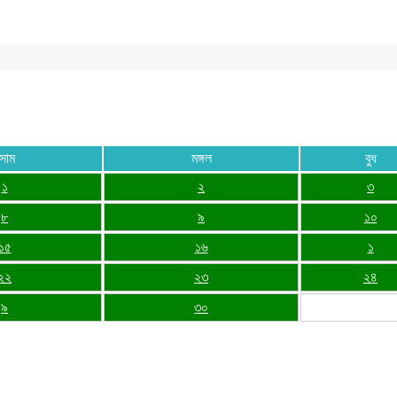
সোম
মঙ্গল
বুধ
১
২
৩
৮
৯
১০
১৫
১৬
১
২২
২৩
২৪
৯
৩০