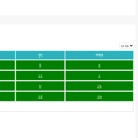
বৃহ
শুক্র
৪
৫
১১
১
৮
১৯
২৫
২৬