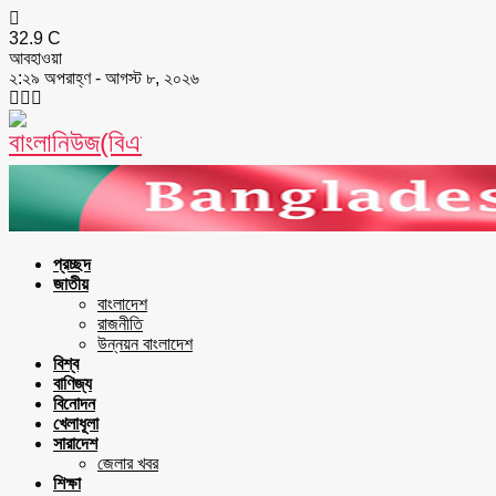
32.9
C
আবহাওয়া
২:২৯ অপরাহ্ণ - আগস্ট ৮, ২০২৬
Facebook
Twitter
Youtube
প্রচ্ছদ
জাতীয়
বাংলাদেশ
রাজনীতি
উন্নয়ন বাংলাদেশ
বিশ্ব
বাণিজ্য
বিনোদন
খেলাধূলা
সারাদেশ
জেলার খবর
শিক্ষা