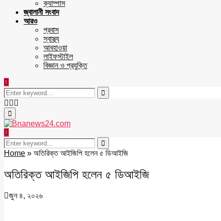
ক্যাম্পাস
জ্বালানী সংবাদ
আরও
প্রবাস
স্বাস্থ্য
আবহাওয়া
লাইফস্টাইল
বিজ্ঞান ও প্রযুক্তি
Search
for:
Search
Facebook
Twitter
Youtube
Primary
Menu
Search
for:
Search
Home
»
অতিরিক্ত আইজিপি হলেন ৫ ডিআইজি
অতিরিক্ত আইজিপি হলেন ৫ ডিআইজি
জুন ৪, ২০২৬