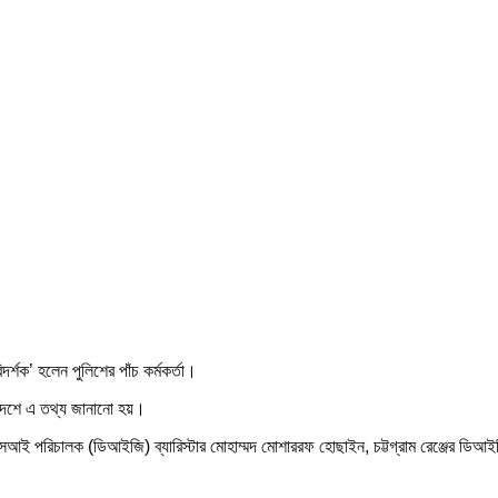
শক’ হলেন পুলিশের পাঁচ কর্মকর্তা।
দেশে এ তথ্য জানানো হয়।
আই পরিচালক (ডিআইজি) ব্যারিস্টার মোহাম্মদ মোশাররফ হোছাইন, চট্টগ্রাম রেঞ্জের ডিআইজ