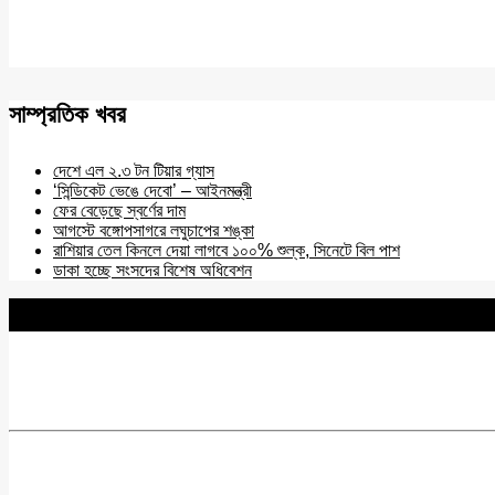
সাম্প্রতিক খবর
দেশে এল ২.৩ টন টিয়ার গ্যাস
‘সিন্ডিকেট ভেঙে দেবো’ – আইনমন্ত্রী
ফের বেড়েছে স্বর্ণের দাম
আগস্টে বঙ্গোপসাগরে লঘুচাপের শঙ্কা
রাশিয়ার তেল কিনলে দেয়া লাগবে ১০০% শুল্ক, সিনেটে বিল পাশ
ডাকা হচ্ছে সংসদের বিশেষ অধিবেশন
BNANEWS24.COM
REG:NO-103 BY INFO & BROADCASTING MINISTRY OF
Chief Editor :
Zakir Hossain