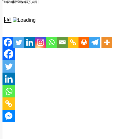
বিএনএনিউজ/এইচ.এম।