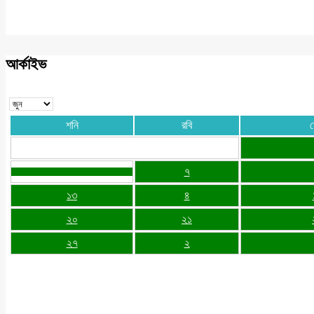
আর্কাইভ
শনি
রবি
৭
১৩
৪
২০
২১
২৭
২