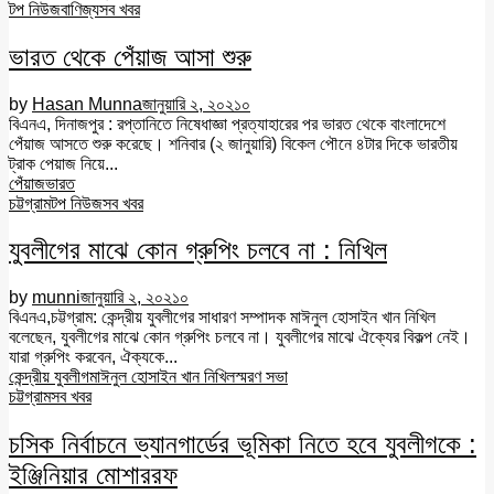
টপ নিউজ
বাণিজ্য
সব খবর
ভারত থেকে পেঁয়াজ আসা শুরু
by
Hasan Munna
জানুয়ারি ২, ২০২১
০
বিএনএ, দিনাজপুর : রপ্তানিতে নিষেধাজ্ঞা প্রত্যাহারের পর ভারত থেকে বাংলাদেশে
পেঁয়াজ আসতে শুরু করেছে। শনিবার (২ জানুয়ারি) বিকেল পৌনে ৪টার দিকে ভারতীয়
ট্রাক পেয়াজ নিয়ে...
পেঁয়াজ
ভারত
চট্টগ্রাম
টপ নিউজ
সব খবর
যুবলীগের মাঝে কোন গ্রুপিং চলবে না : নিখিল
by
munni
জানুয়ারি ২, ২০২১
০
বিএনএ,চট্টগ্রাম: কেন্দ্রীয় যুবলীগের সাধারণ সম্পাদক মাঈনুল হোসাইন খান নিখিল
বলেছেন, যুবলীগের মাঝে কোন গ্রুপিং চলবে না। যুবলীগের মাঝে ঐক্যের বিকল্প নেই।
যারা গ্রুপিং করবেন, ঐক্যকে...
কেন্দ্রীয় যুবলীগ
মাঈনুল হোসাইন খান নিখিল
স্মরণ সভা
চট্টগ্রাম
সব খবর
চসিক নির্বাচনে ভ্যানগার্ডের ভূমিকা নিতে হবে যুবলীগকে :
ইঞ্জিনিয়ার মোশাররফ