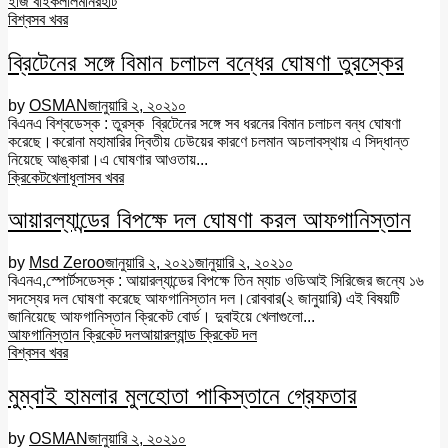
ইজি বাইক
লালমনিরহাট
বিশ্ব
সব খবর
ব্রিটেনের সঙ্গে বিমান চলাচল বন্ধের ঘোষণা তুরস্কের
by
OSMAN
জানুয়ারি ২, ২০২১
০
বিএনএ বিশ্বডেস্ক : তুরস্ক ব্রিটেনের সঙ্গে সব ধরনের বিমান চলাচল বন্ধ ঘোষণা
করেছে।করোনা মহামারির দ্বিতীয় ঢেউয়ের কারণে চলমান অচলাবস্থায় এ সিদ্ধান্ত
নিয়েছে আঙ্কারা।এ ঘোষণার আওতায়...
ক্রিকেট
খেলাধূলা
সব খবর
আয়ারল্যান্ডের বিপক্ষে দল ঘোষণা করল আফগানিস্তান
by
Msd Zeroo
জানুয়ারি ২, ২০২১
জানুয়ারি ২, ২০২১
০
বিএনএ,স্পোর্টসডেস্ক : আয়ারল্যান্ডের বিপক্ষে তিন ম্যাচ ওডিআই সিরিজের জন্যে ১৬
সদস্যের দল ঘোষণা করেছে আফগানিস্তান দল।রোববার(২ জানুয়ারি) এই বিষয়টি
জানিয়েছে আফগানিস্তান ক্রিকেট বোর্ড। দুবাইয়ে খেলাগুলো...
আফগানিস্তান ক্রিকেট দল
আয়ারল্যান্ড ক্রিকেট দল
বিশ্ব
সব খবর
মুম্বাই হামলার মুলহোতা পাকিস্তানে গ্রেফতার
by
OSMAN
জানুয়ারি ২, ২০২১
০