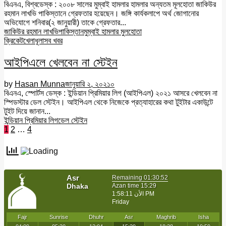
বিএনএ, বিশ্বডেস্ক : ২০০৮ সালের মুম্বাই হামলার হামলার অন্যতম মূলহোতা জাকিউর
রহমান লাখভি পাকিস্তানে গ্রেফতার হয়েছেন। জঙ্গি কার্যকলাপে অর্থ জোগানোর
অভিযোগে শনিবার(২ জানুয়ারী) তাকে গ্রেফতার...
জাকিউর রহমান লাখভি
পাকিস্তান
মুম্বাই হামলার মুলহোতা
ক্রিকেট
খেলাধূলা
সব খবর
আইপিএলে খেলবেন না স্টেইন
by
Hasan Munna
জানুয়ারি ২, ২০২১
০
বিএনএ, স্পোর্টস ডেস্ক : ইন্ডিয়ান প্রিমিয়ার লিগ (আইপিএল) ২০২১ আসরে খেলবেন না
স্পিডস্টার ডেল স্টেইন। আইপিএল থেকে নিজেকে প্রত্যাহারের কথা টুইটার একাউন্টে
টুইট দিয়ে জানান...
ইন্ডিয়ান প্রিমিয়ার লিগ
ডেল স্টেইন
Posts
1
2
…
4
pagination