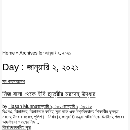
Home
»
Archives for জানুয়ারি ২, ২০২১
Day : জানুয়ারি ২, ২০২১
সব খবর
সারাদেশ
নিজ বাসা থেকে ইবি ছাত্রীর মরদেহ উদ্ধার
by
Hasan Munna
জানুয়ারি ২, ২০২১
জানুয়ারি ২, ২০২১
০
বিএনএ, ঝিনাইদহ: ঝিনাইদহে ফাবিহা সুহা নামে এক বিশ্ববিদ্যালয় শিক্ষার্থীর ঝুলন্ত
মরদেহ উদ্ধার করেছে পুলিশ। শনিবার (২ জানুয়ারি) সন্ধ্যা ৭টার দিকে ঝিনাইদহ শহরের
আদর্শপাড়া গ্রামের নিজ...
ঝিনাইদহ
ফাবিহা সুহা