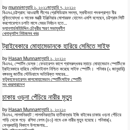
by
munni
জানুয়ারি ২, ২০২১
জানুয়ারি ৭, ২০২১
০
বিএনএ,চট্টগ্রাম: আওয়ামী লীগের প্রেসিডিয়াম সদস্য, স্বাধীনতা পদকপ্রাপ্ত বীর
মুক্তিযোদ্ধা ও সাবেক মন্ত্রী ইঞ্জিনিয়ার মোশাররফ হোসেন এমপি বলেছেন, চট্টগ্রাম সিটি
করপোরেশনে চলতি মাসে মেয়র নির্বাচন হতে...
ভ্যানগার্ড
মহিউদ্দিন চৌধুরীর স্মরণ সভা
যুবলীগ
খেলাধূলা
টপ নিউজ
সব খবর
ট্রাইবেকারে মোহামেডানকে হারিয়ে সেমিতে সাইফ
by
Hasan Munna
জানুয়ারি ২, ২০২১
০
বিএনএ, স্পোর্টস ডেস্ক : ফেডারেশন কাপে শ্বাসরুদ্ধকর ম্যাচে মোহামেডান স্পোর্টিংকে
ট্রাইবেকারে হারিয়ে সেমিফাইনাল নিশ্চিত করেছে সাইফ স্পোর্টিং। শনিবার (২ জানুয়ারি)
বঙ্গবন্ধু জাতীয় স্টেডিয়ামে অতিরিক্ত সময়ের...
ফটুবল
ফেডারেশন কাপ
মোহামেডান স্পোর্টিং
সাইফ স্পোর্টিং
সব খবর
সারাদেশ
চাকায় ওড়না পেঁচিয়ে নারীর মৃত্যু
by
Hasan Munna
জানুয়ারি ২, ২০২১
০
বিএনএ, লালমনিরহাট : লালমনিরহাটের হাতীবান্ধায় ইজি বাইকের চাকায় ওড়না পেঁচিয়ে
গাড়ি থেকে পড়ে রশিদা বেগম (৪৩) নামে এক নারীর মৃত্যু হয়েছে। শনিবার(২
ফেব্রুয়ারি) বিকালে উপজেলার...