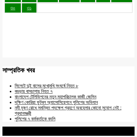
৩০
৩১
সাম্প্রতিক খবর
সিলেটে দুই বাসের মুখোমুখি সংঘর্ষে নিহত ৮
বগুড়ায় বাসচাপায় নিহত ৭
বাংলাদেশ টেলিভিশনের নতুন মহাপরিচালক কাজী জেসিন
দক্ষিণ কোরিয়া ফুটবল অ্যাসোসিয়েশনে পুলিশের অভিযান
নদী দূষণ রোধে সমন্বিত পদক্ষেপ গ্রহণে অবহেলার কোনো সুযোগ নেই :
প্রধানমন্ত্রী
পুলিশের ৭ কর্মকর্তাকে বদলি