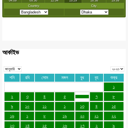
আর্কাইভ
শনি
রবি
সোম
মঙ্গল
বুধ
বৃহ
শুক্র
১
২
৩
৪
৫
৭
৮
৯
১০
১১
১
১৩
৪
১৫
১৬
১
৮
১৯
২০
২১
২২
২৩
২৪
২৫
২৬
২৭
২
৯