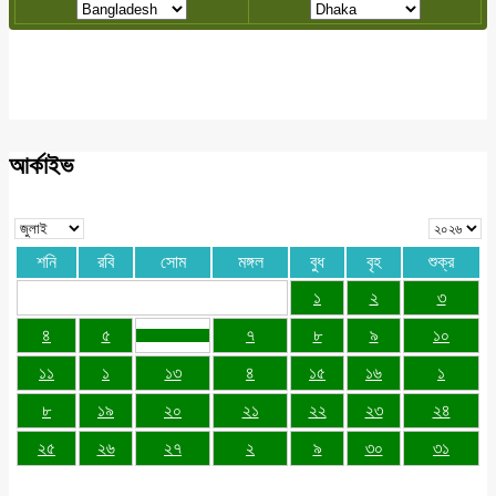
আর্কাইভ
শনি
রবি
সোম
মঙ্গল
বুধ
বৃহ
শুক্র
১
২
৩
৪
৫
৭
৮
৯
১০
১১
১
১৩
৪
১৫
১৬
১
৮
১৯
২০
২১
২২
২৩
২৪
২৫
২৬
২৭
২
৯
৩০
৩১