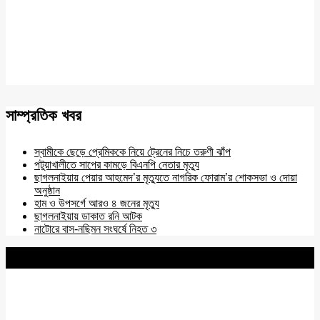
সাম্প্রতিক খবর
স্বামীকে ছেড়ে প্রেমিককে নিয়ে ট্রেনের নিচে তরুণী ঝাঁপ
পটুয়াখালীতে সাপের কামড়ে বিএনপি নেতার মৃত্যু
ছাগলনাইয়ায় পেয়ার আহমেদ’র মৃত্যুতে নাগরিক ফোরাম’র শোকসভা ও দোয়া
অনুষ্ঠান
হাম ও উপসর্গে আরও ৪ জনের মৃত্যু
ছাগলনাইয়ায় ডাকাত রনি আটক
নাটোরে বাস-নছিমন সংঘর্ষে নিহত ৩
BNANEWS24.COM
REG:NO-103 BY INFO & BROADCASTING MINISTRY OF