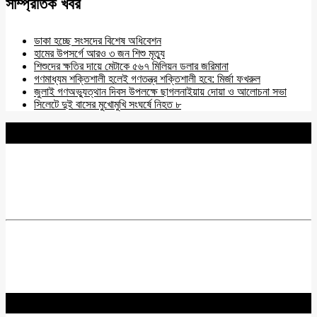
সাম্প্রতিক খবর
ডাকা হচ্ছে সংসদের বিশেষ অধিবেশন
হামের উপসর্গে আরও ৩ জন শিশু মৃত্যু
শিশুদের ক্ষতির দায়ে মেটাকে ৫৬৭ মিলিয়ন ডলার জরিমানা
গণমাধ্যম শক্তিশালী হলেই গণতন্ত্র শক্তিশালী হবে: মির্জা ফখরুল
জুলাই গণঅভ্যুত্থান দিবস উপলক্ষে ছাগলনাইয়ায় দোয়া ও আলোচনা সভা
সিলেটে দুই বাসের মুখোমুখি সংঘর্ষে নিহত ৮
BNANEWS24.COM
REG:NO-103 BY INFO & BROADCASTING MINISTRY OF
BANGLADESH.
Chief Editor :
Zakir Hossain
Acting Editor :
Rabiul Hossain Babu
Editor :
Yasin Hira