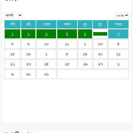
শনি
রবি
সোম
মঙ্গল
বুধ
বৃহ
শুক্র
১
২
৩
৪
৫
৭
৮
৯
১০
১১
১
১৩
৪
১৫
১৬
১
৮
১৯
২০
২১
২২
২৩
২৪
২৫
২৬
২৭
২
৯
৩০
৩১