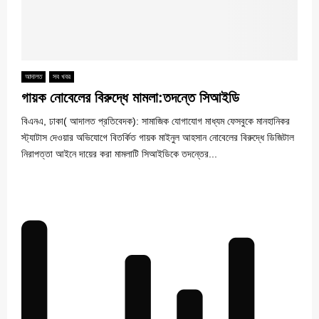
আদালত
সব খবর
গায়ক নোবেলের বিরুদ্ধে মামলা:তদন্তে সিআইডি
বিএনএ, ঢাকা( আদালত প্রতিবেদক): সামাজিক যোগাযোগ মাধ্যম ফেসবুকে মানহানিকর
স্ট্যাটাস দেওয়ার অভিযোগে বিতর্কিত গায়ক মাইনুল আহসান নোবেলের বিরুদ্ধে ডিজিটাল
নিরাপত্তা আইনে দায়ের করা মামলাটি সিআইডিকে তদন্তের...