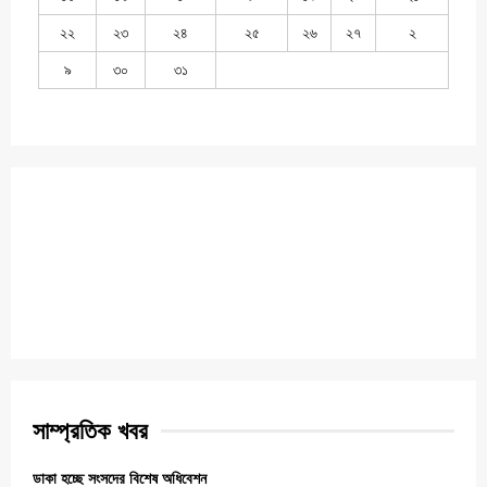
২২
২৩
২৪
২৫
২৬
২৭
২
৯
৩০
৩১
সাম্প্রতিক খবর
ডাকা হচ্ছে সংসদের বিশেষ অধিবেশন