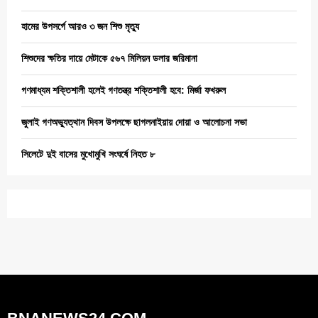
হামের উপসর্গে আরও ৩ জন শিশু মৃত্যু
শিশুদের ক্ষতির দায়ে মেটাকে ৫৬৭ মিলিয়ন ডলার জরিমানা
গণমাধ্যম শক্তিশালী হলেই গণতন্ত্র শক্তিশালী হবে: মির্জা ফখরুল
জুলাই গণঅভ্যুত্থান দিবস উপলক্ষে ছাগলনাইয়ায় দোয়া ও আলোচনা সভা
সিলেটে দুই বাসের মুখোমুখি সংঘর্ষে নিহত ৮