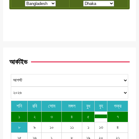
আর্কাইভ
শনি
রবি
সোম
মঙ্গল
বুধ
বৃহ
শুক্র
১
২
৩
৪
৫
৭
৮
৯
১০
১১
১
১৩
৪
১৫
১৬
১
৮
১৯
২০
২১