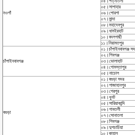
০৪।পত্নীতলা
০৫।সাপাহার
নওগাঁ
০৬।পোরশা
০৭।মান্দা
০৮।মহাদেবপুর
০৯।ধামইরহাট
১০।বদলগাছী
১১।নিয়ামতপুর
০১।চাঁপাইনবাবগঞ্জ স
০২।শিবগঞ্জ
চাঁপাইনবাবগঞ্জ
০৩।ভোলাহাট
০৪।গোমস্তাপুর
০৫।নাচোল
০১।বগুড়া সদর
০২।শাজাহানপুর
০৩।শেরপুর
০৪।ধুনট
০৫।সারিয়াকান্দি
০৬।গাবতলী
বগুড়া
০৭।সোনাতলা
০৮।শিবগঞ্জ
০৯।দুপচাচিয়া
১০।কাহালু