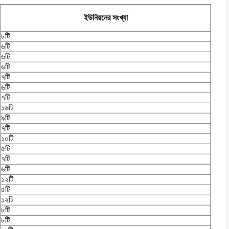
ইউনিয়নের
সংখ্যা
৮টি
৬টি
৬টি
৬টি
৭টি
৬টি
৭টি
১৬টি
৯টি
৭টি
১০টি
৫টি
৭টি
৬টি
১২টি
৫টি
১২টি
৮টি
৮টি