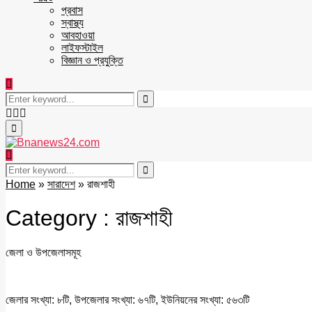
প্রবাস
স্বাস্থ্য
আবহাওয়া
লাইফস্টাইল
বিজ্ঞান ও প্রযুক্তি
Search
for:
Search
Facebook
Twitter
Youtube
Primary
Menu
Search
for:
Search
Home
»
সারাদেশ
»
রাজশাহী
Category : রাজশাহী
জেলা ও উপজেলাসমূহ
জেলার সংখ্যা: ৮টি, উপজেলার সংখ্যা: ৬৭টি, ইউনিয়নের সংখ্যা: ৫৬৩টি