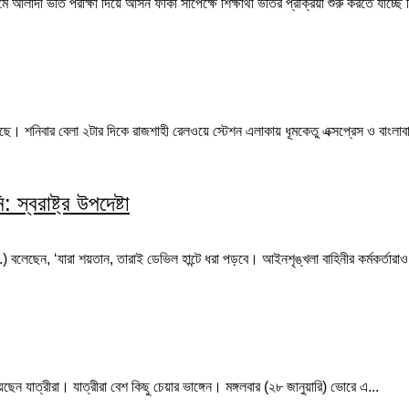
 আলাদা ভর্তি পরীক্ষা দিয়ে আসন ফাঁকা সাপেক্ষে শিক্ষার্থী ভর্তির প্রক্রিয়া শুরু করতে যাচ্ছ
েছে। শনিবার বেলা ২টার দিকে রাজশাহী রেলওয়ে স্টেশন এলাকায় ধূমকেতু এক্সপ্রেস ও বাংলাবান্
স্বরাষ্ট্র উপদেষ্টা
(অব.) বলেছেন, ‘যারা শয়তান, তারাই ডেভিল হান্টে ধরা পড়বে। আইনশৃঙ্খলা বাহিনীর কর্মকর্তা
়েছেন যাত্রীরা। যাত্রীরা বেশ কিছু চেয়ার ভাঙ্গেন। মঙ্গলবার (২৮ জানুয়ারি) ভোরে এ...