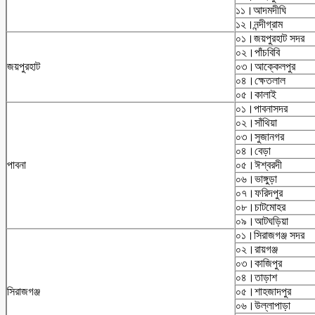
১১।আদমদীঘি
১২।নন্দীগ্রাম
০১।জয়পুরহাট সদর
০২।পাঁচবিবি
জয়পুরহাট
০৩।আক্কেলপুর
০৪।ক্ষেতলাল
০৫।কালাই
০১।পাবনাসদর
০২।সাঁথিয়া
০৩।সুজানগর
০৪।বেড়া
পাবনা
০৫।ঈশ্বরদী
০৬।ভাঙ্গুড়া
০৭।ফরিদপুর
০৮।চাটমোহর
০৯।আটঘড়িয়া
০১।সিরাজগঞ্জ সদর
০২।রায়গঞ্জ
০৩।কাজিপুর
০৪।তাড়াশ
সিরাজগঞ্জ
০৫।শাহজাদপুর
০৬।উল্লাপাড়া