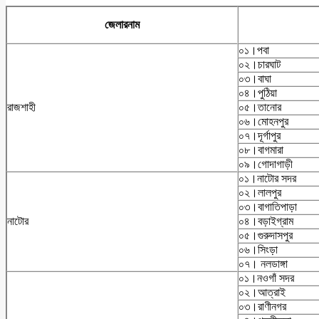
জেলার
নাম
০১।পবা
০২।চারঘাট
০৩।বাঘা
০৪।পুঠিয়া
রাজশাহী
০৫।তানোর
০৬।মোহনপুর
০৭।দূর্গাপুর
০৮।বাগমারা
০৯।গোদাগাড়ী
০১।নাটোর সদর
০২।লালপুর
০৩।বাগাতিপাড়া
নাটোর
০৪।বড়াইগ্রাম
০৫।গুরুদাসপুর
০৬।সিংড়া
০৭। নলডাঙ্গা
০১।নওগাঁ সদর
০২।আত্রাই
০৩।রাণীনগর