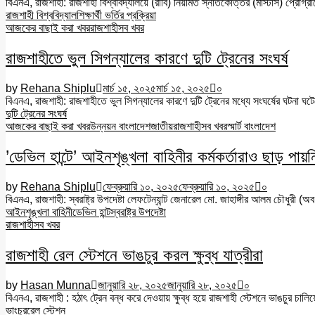
বিএনএ, রাজশাহী: রাজশাহী বিশ্ববিদ্যালয়ে (রাবি) নিয়মিত স্নাতকোত্তর (মাস্টার্স) প্রোগ্রামে
রাজশাহী বিশ্ববিদ্যাল
শিক্ষার্থী ভর্তির প্রক্রিয়া
আজকের বাছাই করা খবর
রাজশাহী
সব খবর
রাজশাহীতে ভুল সিগন্যালের কারণে দুটি ট্রেনের সংঘর্ষ
by
Rehana Shiplu
মার্চ ১৫, ২০২৫
মার্চ ১৫, ২০২৫
০
বিএনএ, রাজশাহী: রাজশাহীতে ভুল সিগন্যালের কারণে দুটি ট্রেনের মধ্যে সংঘর্ষের ঘটনা ঘট
দুটি ট্রেনের সংঘর্ষ
আজকের বাছাই করা খবর
উন্নয়ন বাংলাদেশ
জাতীয়
রাজশাহী
সব খবর
স্মার্ট বাংলাদেশ
’ডেভিল হান্টে’ আইনশৃঙ্খলা বাহিনীর কর্মকর্তারাও ছাড় পায়নি: 
by
Rehana Shiplu
ফেব্রুয়ারি ১০, ২০২৫
ফেব্রুয়ারি ১০, ২০২৫
০
বিএনএ, রাজশাহী: স্বরাষ্ট্র উপদেষ্টা লেফটেন্যান্ট জেনারেল মো. জাহাঙ্গীর আলম চৌধুরী 
আইনশৃঙ্খলা বাহিনী
ডেভিল হান্ট
স্বরাষ্ট্র উপদেষ্টা
রাজশাহী
সব খবর
রাজশাহী রেল স্টেশনে ভাঙচুর করল ক্ষুব্ধ যাত্রীরা
by
Hasan Munna
জানুয়ারি ২৮, ২০২৫
জানুয়ারি ২৮, ২০২৫
০
বিএনএ, রাজশাহী : হঠাৎ ট্রেন বন্ধ করে দেওয়ায় ক্ষুব্ধ হয়ে রাজশাহী স্টেশনে ভাঙচুর চালিয
ভাংচুর
রেল স্টেশন