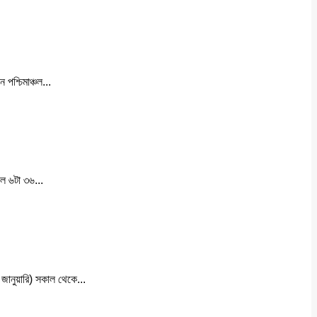
পশ্চিমাঞ্চল...
াল ৬টা ৩৬...
ানুয়ারি) সকাল থেকে...