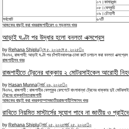
০৭।কামারখন্দ
০৮।বেলকুচি
০৯।চৌহালী
সর্বমোট
৬৭টি
আজকের বাছাই করা খবর
রাজশাহী
রেল ও সড়ক
সব খবর
আড়াই ঘণ্টা পর উদ্ধার হলো বনলতা এক্সপ্রেস
by
Rehana Shiplu
মে ৫, ২০২৫
মে ৫, ২০২৫
০
বিএনএ, রাজশাহী: আড়াই ঘণ্টা পর চাঁপাইনবাবগঞ্জ-ঢাকা রুটে চলাচল করা বনলতা এক্সপ্রেস
রাজশাহী
সব খবর
রাজশাহীতে ট্রেনের ধাক্কায় ২ মোটরসাইকেল আরোহী নি
by
Hasan Munna
মার্চ ২৬, ২০২৫
০
বিএনএ, রাজশাহী : রাজশাহীর বেলপুকুর রেলগেটে বাংলাবান্ধা ট্রেনের ধাক্কায় দুই মোটরস
ট্রেনের ধাক্কা
নিহত
রাজশাহী
আজকের বাছাই করা খবর
ক্যাম্পাস
জাতীয়
রাজশাহী
শিক্ষা
সব খবর
রাবিতে নিয়মিত মাস্টার্সের সুযোগ পাবে না জাতীয় ও প্রাইভেট 
by
Rehana Shiplu
মার্চ ২৫, ২০২৫
মার্চ ২৫, ২০২৫
০