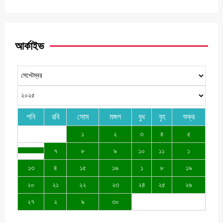
আর্কাইভ
শনি
রবি
সোম
মঙ্গল
বুধ
বৃহ
শুক্র
১
২
৩
৪
৫
৭
৮
৯
১০
১১
১
১৩
৪
১৫
১৬
১
৮
১৯
২০
২১
২২
২৩
২৪
২৫
২৬
২৭
২
৯
৩০