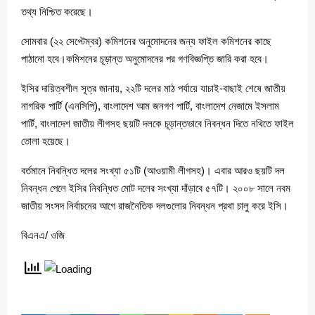
তথ্য নিশ্চিত করেছে।
সোমবার (২২ সেপ্টেম্বর) কমিশনের অনুমোদনের জন্য ফাইল কমিশনের কাছে
পাঠানো হবে।কমিশনের চূড়ান্ত অনুমোদনের পর গণবিজ্ঞপ্তি জারি করা হবে।
ইসির দায়িত্বশীল সূত্র জানায়, ২২টি দলের মাঠ পর্যায়ে যাচাই-বাছাই শেষে জাতীয়
নাগরিক পার্টি (এনসিপি), বাংলাদেশ আম জনগণ পার্টি, বাংলাদেশ নেজামে ইসলাম
পার্টি, বাংলাদেশ জাতীয় লীগসহ ছয়টি দলকে চূড়ান্তভাবে নিবন্ধন দিতে নথিতে ফাইল
তোলা হয়েছে।
বর্তমানে নিবন্ধিত দলের সংখ্যা ৫১টি (আওয়ামী লীগসহ)। এবার আরও ছয়টি দল
নিবন্ধন পেলে ইসির নিবন্ধিত মোট দলের সংখ্যা দাঁড়াবে ৫৭টি। ২০০৮ সালে নবম
জাতীয় সংসদ নির্বাচনের আগে রাজনৈতিক দলগুলোর নিবন্ধন প্রথা চালু করে ইসি।
বিএনএ/ ওজি