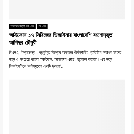
আজকের বাছাই করা খবর
সব খবর
আইফোন ১৭ সিরিজের ডিজাইনার বাংলাদেশি বংশোদ্ভূত
আবিদুর চৌধুরী
বিএনএ, বিশ্বডেস্ক : প্রযুক্তি বিশ্বের অন্যতম শীর্ষস্থানীয় প্রতিষ্ঠান অ্যাপল তাদের
নতুন ও সবচেয়ে পাতলা স্মার্টফোন, আইফোন এয়ার, উন্মোচন করেছে। এই নতুন
ডিভাইসটিকে ‘ভবিষ্যতের একটি টুকরো’...