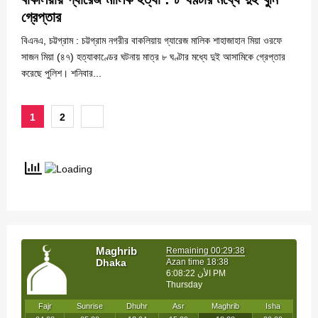
গ্রেপ্তার
বিএনএ, চট্টগ্রাম : চট্টগ্রাম নগরীর বাকলিয়ায় গ্যারেজ মালিক শাহাজাহান মিয়া ওরফে
সাজন মিয়া (৪৭) হত্যাকাণ্ডের ঘটনায় মাত্র ৮ ঘণ্টার মধ্যে দুই আসামিকে গ্রেপ্তার
করেছে পুলিশ। শনিবার...
Posts
1
2
pagination