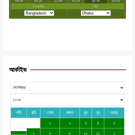
আর্কাইভ
শনি
রবি
সোম
মঙ্গল
বুধ
বৃহ
শুক্র
১
২
৩
৪
৫
৭
৮
৯
১০
১১
১