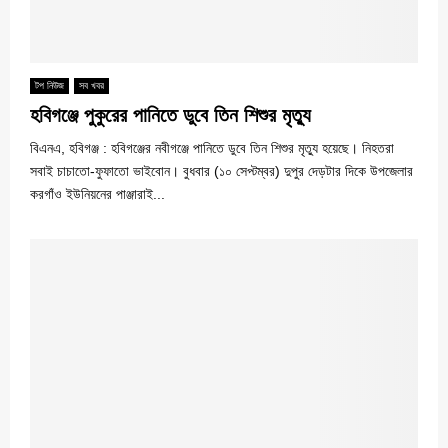
টপ নিউজ
সব খবর
হবিগঞ্জে পুকুরের পানিতে ডুবে তিন শিশুর মৃত্যু
বিএনএ, হবিগঞ্জ : হবিগঞ্জের নবীগঞ্জে পানিতে ডুবে তিন শিশুর মৃত্যু হয়েছে। নিহতরা
সবাই চাচাতো-ফুফাতো ভাইবোন। বুধবার (১০ সেপ্টম্বর) দুপুর দেড়টার দিকে উপজেলার
করগাঁও ইউনিয়নের পাঞ্জারাই...