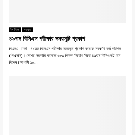
টপ নিউজ
সব খবর
৪৯তম বিসিএস পরীক্ষার সময়সূচি প্রকাশ
বিএনএ, ঢাকা : ৪৯তম বিসিএস পরীক্ষার সময়সূচি প্রকাশ করেছে সরকারি কর্ম কমিশন
(পিএসসি)। দেশের সরকারি কলেজে ৬৮৩ শিক্ষক নিয়োগ দিতে ৪৯তম বিসিএসটি হবে
বিশেষ।আগামী ১০...