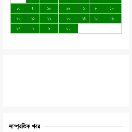
১৩
৪
১৫
১৬
১
৮
১৯
২০
২১
২২
২৩
২৪
২৫
২৬
২৭
২
৯
৩০
সাম্প্রতিক খবর