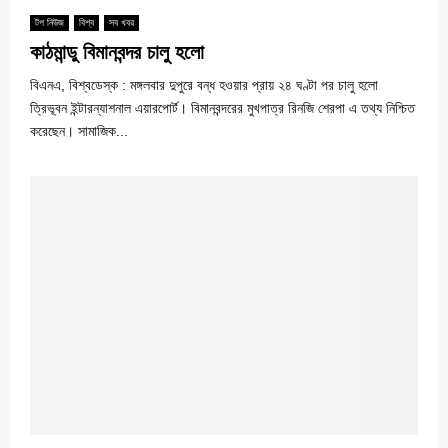
টপ নিউজ
বিশ্ব
সব খবর
কাঠমান্ডু বিমানবন্দর চালু হলো
বিএনএ, বিশ্বডেস্ক : মঙ্গলবার দুপুরে বন্ধ হওয়ার প্রায় ২৪ ঘণ্টা পর চালু হলো
ত্রিভূবন ইন্টারন্যাশনাল এয়ারপোর্ট। বিমানবন্দরের মুখপাত্র রিনজি শেরপা এ তথ্য নিশ্চিত
করেছেন। সামাজিক...