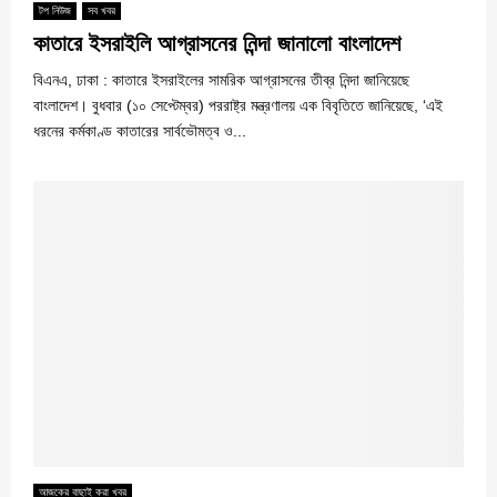
টপ নিউজ
সব খবর
কাতারে ইসরাইলি আগ্রাসনের নিন্দা জানালো বাংলাদেশ
বিএনএ, ঢাকা : কাতারে ইসরাইলের সামরিক আগ্রাসনের তীব্র নিন্দা জানিয়েছে
বাংলাদেশ। বুধবার (১০ সেপ্টেম্বর) পররাষ্ট্র মন্ত্রণালয় এক বিবৃতিতে জানিয়েছে, ‘এই
ধরনের কর্মকাণ্ড কাতারের সার্বভৌমত্ব ও...
আজকের বাছাই করা খবর