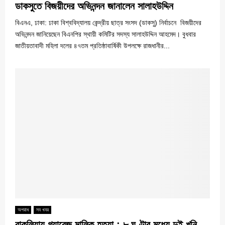
ডাকসুতে বিজয়ীদের অভিনন্দন জানালেন সালাহউদ্দিন
বিএনএ, ঢাকা: ঢাকা বিশ্ববিদ্যালয় কেন্দ্রীয় ছাত্র সংসদ (ডাকসু) নির্বাচনে বিজয়ীদের
অভিনন্দন জানিয়েছেন বিএনপির স্থায়ী কমিটির সদস্য সালাহউদ্দিন আহমেদ। বুধবার
জাতীয়তাবাদী মহিলা দলের ৪৭তম প্রতিষ্ঠাবার্ষিকী উপলক্ষে রাজধানীর...
অপরাধ
সব খবর
বাকলিয়ায় গ্যারেজ মালিক হত্যা : ৮ ঘণ্টার মধ্যে দুই খুনি