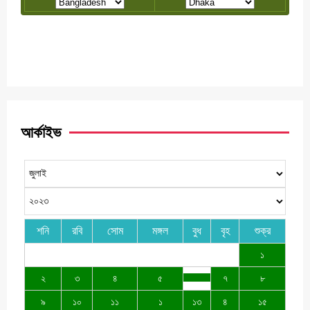
আর্কাইভ
শনি
রবি
সোম
মঙ্গল
বুধ
বৃহ
শুক্র
১
২
৩
৪
৫
৭
৮
৯
১০
১১
১
১৩
৪
১৫