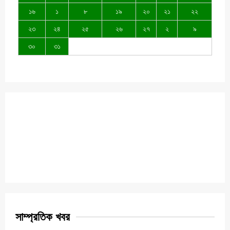
১৬
১
৮
১৯
২০
২১
২২
২৩
২৪
২৫
২৬
২৭
২
৯
৩০
৩১
সাম্প্রতিক খবর