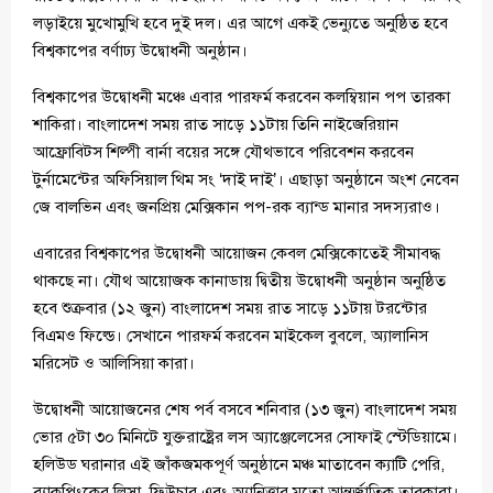
লড়াইয়ে মুখোমুখি হবে দুই দল। এর আগে একই ভেন্যুতে অনুষ্ঠিত হবে
বিশ্বকাপের বর্ণাঢ্য উদ্বোধনী অনুষ্ঠান।
বিশ্বকাপের উদ্বোধনী মঞ্চে এবার পারফর্ম করবেন কলম্বিয়ান পপ তারকা
শাকিরা। বাংলাদেশ সময় রাত সাড়ে ১১টায় তিনি নাইজেরিয়ান
আফ্রোবিটস শিল্পী বার্না বয়ের সঙ্গে যৌথভাবে পরিবেশন করবেন
টুর্নামেন্টের অফিসিয়াল থিম সং ‘দাই দাই’। এছাড়া অনুষ্ঠানে অংশ নেবেন
জে বালভিন এবং জনপ্রিয় মেক্সিকান পপ-রক ব্যান্ড মানার সদস্যরাও।
এবারের বিশ্বকাপের উদ্বোধনী আয়োজন কেবল মেক্সিকোতেই সীমাবদ্ধ
থাকছে না। যৌথ আয়োজক কানাডায় দ্বিতীয় উদ্বোধনী অনুষ্ঠান অনুষ্ঠিত
হবে শুক্রবার (১২ জুন) বাংলাদেশ সময় রাত সাড়ে ১১টায় টরন্টোর
বিএমও ফিল্ডে। সেখানে পারফর্ম করবেন মাইকেল বুবলে, অ্যালানিস
মরিসেট ও আলিসিয়া কারা।
উদ্বোধনী আয়োজনের শেষ পর্ব বসবে শনিবার (১৩ জুন) বাংলাদেশ সময়
ভোর ৫টা ৩০ মিনিটে যুক্তরাষ্ট্রের লস অ্যাঞ্জেলেসের সোফাই স্টেডিয়ামে।
হলিউড ঘরানার এই জাঁকজমকপূর্ণ অনুষ্ঠানে মঞ্চ মাতাবেন ক্যাটি পেরি,
ব্ল্যাকপিংকের লিসা, ফিউচার এবং অ্যানিত্তার মতো আন্তর্জাতিক তারকারা।