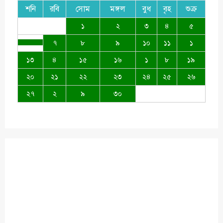
শনি
রবি
সোম
মঙ্গল
বুধ
বৃহ
শুক্র
১
২
৩
৪
৫
৭
৮
৯
১০
১১
১
১৩
৪
১৫
১৬
১
৮
১৯
২০
২১
২২
২৩
২৪
২৫
২৬
২৭
২
৯
৩০