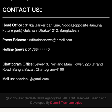
CONTACT US::
Head Office :
31/ka Sarker bari Line, Nodda,(opposite Jamuna
Future park) Gulshan, Dhaka-1212, Bangladesh.
Press Release :
editorbnanews@gmail.com
Hotline (news):
01766444440
Chattogram Office:
Level-13, Portland Mam Tower, 226 Strand
Road, Bangla Bazar, Chattogram-4100
Mail us:
bnadesk@gmail.com
@ 2025 - Bangladesh News Agency bna) All Right Reserved. Design and
Developed By
Done 5 Techonologies