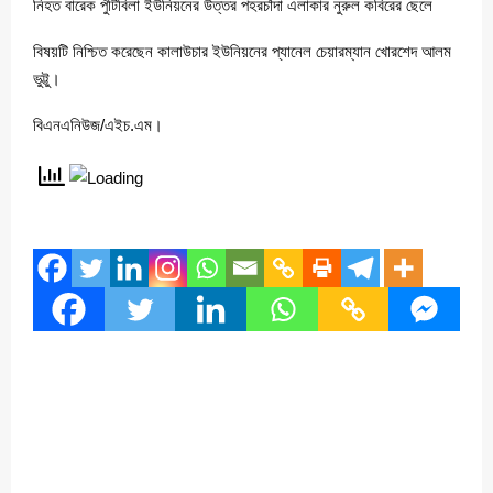
নিহত বারেক পুঁটিবিলা ইউনিয়নের উত্তর পহরচাঁদা এলাকার নুরুল কবিরের ছেলে
বিষয়টি নিশ্চিত করেছেন কালাউচার ইউনিয়নের প্যানেল চেয়ারম্যান খোরশেদ আলম
ভুট্টু।
বিএনএনিউজ/এইচ.এম।