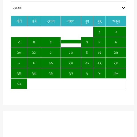
শনি
রবি
সোম
মঙ্গল
বুধ
বৃহ
শুক্র
১
২
৩
৪
৫
৭
৮
৯
১০
১১
১
১৩
৪
১৫
১৬
১
৮
১৯
২০
২১
২২
২৩
২৪
২৫
২৬
২৭
২
৯
৩০
৩১