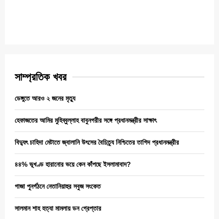
সাম্প্রতিক খবর
ডেঙ্গুতে আরও ২ জনের মৃত্যু
হেফাজতের আমির মুহিব্বুল্লাহ বাবুনগরীর সঙ্গে প্রধানমন্ত্রীর সাক্ষাৎ
বিদ্যুৎ চাহিদা মেটাতে জ্বালানি উৎসের বৈচিত্র্য নিশ্চিতের তাগিদ প্রধানমন্ত্রীর
৪৪% ভূখণ্ড হারানোর ভয়ে কেন কাঁপছে ইসলামাবাদ?
গাজা পুনর্গঠনে নেতানিয়াহুর সবুজ সংকেত
সালমান শাহ হত্যা মামলায় ডন গ্রেপ্তার