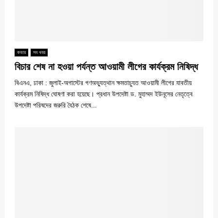
কভার
সব খবর
বিচার শেষ না হওয়া পর্যন্ত আওয়ামী লীগের কার্যক্রম নিষিদ্ধ
বিএনএ, ঢাকা : জুলাই-অগাস্টের গণঅভ্যুত্থান ক্ষমতাচ্যুত আওয়ামী লীগের যাবতীয়
কার্যক্রম নিষিদ্ধ ঘোষণা করা হয়েছে। প্রধান উপদেষ্টা ড. মুহাম্মদ ইউনূসের নেতৃত্বে
উপদেষ্টা পরিষদের জরুরি বৈঠক শেষে...