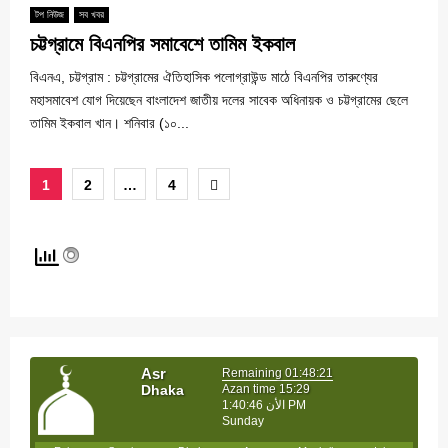
টপ নিউজ
সব খবর
চট্টগ্রামে বিএনপির সমাবেশে তামিম ইকবাল
বিএনএ, চট্টগ্রাম : চট্টগ্রামের ঐতিহাসিক পলোগ্রাউন্ড মাঠে বিএনপির তারুণ্যের
মহাসমাবেশ যোগ দিয়েছেন বাংলাদেশ জাতীয় দলের সাবেক অধিনায়ক ও চট্টগ্রামের ছেলে
তামিম ইকবাল খান। শনিবার (১০...
Posts
1
2
…
4
pagination