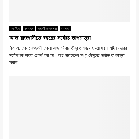
টপ নিউজ
বাংলাদেশ
রাজধানী ঢাকার খবর
সব খবর
আজ রাজধানীতে বছরের সর্বোচ্চ তাপমাত্রা
বিএনএ, ঢাকা : রাজধানী ঢাকায় আজ শনিবার তীব্র তাপপ্রবাহ বয়ে যায়। এদিন বছরের
সর্বোচ্চ তাপমাত্রা রেকর্ড করা হয়। আর সারাদেশের মধ্যে মৌসুমের সর্বোচ্চ তাপমাত্রা
বিরাজ...