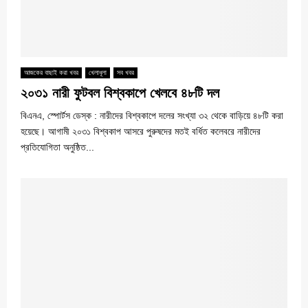
আজকের বাছাই করা খবর
খেলাধূলা
সব খবর
২০৩১ নারী ফুটবল বিশ্বকাপে খেলবে ৪৮টি দল
বিএনএ, স্পোর্টস ডেস্ক : নারীদের বিশ্বকাপে দলের সংখ্যা ৩২ থেকে বাড়িয়ে ৪৮টি করা
হয়েছে। আগামী ২০৩১ বিশ্বকাপ আসরে পুরুষদের মতই বর্ধিত কলেবরে নারীদের
প্রতিযোগিতা অনুষ্ঠিত...