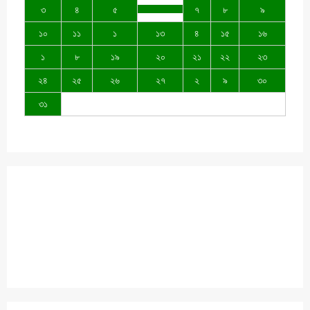
৩
৪
৫
৭
৮
৯
১০
১১
১
১৩
৪
১৫
১৬
১
৮
১৯
২০
২১
২২
২৩
২৪
২৫
২৬
২৭
২
৯
৩০
৩১