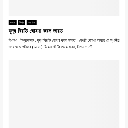
কভার
বিশ্ব
সব খবর
যুদ্ধ বিরতি ঘোষণা করল ভারত
বিএনএ, বিশ্বডেস্ক : যুদ্ধ বিরতি ঘোষণা করল ভারত। দেশটি ঘোষণা করেছে যে স্থানীয়
সময় আজ শনিবার (১০ মে) বিকেল পাঁচটা থেকে স্থল, বিমান ও নৌ...