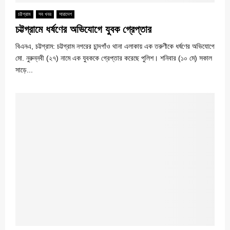
চট্টগ্রাম
সব খবর
সারাদেশ
চট্টগ্রামে ধর্ষণের অভিযোগে যুবক গ্রেপ্তার
বিএনএ, চট্টগ্রাম: চট্টগ্রাম নগরের চান্দগাঁও থানা এলাকায় এক তরুণীকে ধর্ষণের অভিযোগে
মো. নুরুন্নবী (২৭) নামে এক যুবককে গ্রেপ্তার করেছে পুলিশ। শনিবার (১০ মে) সকাল
সাড়ে...