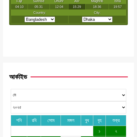
আর্কাইভ
শনি
রবি
সোম
মঙ্গল
বুধ
বৃহ
শুক্র
১
২