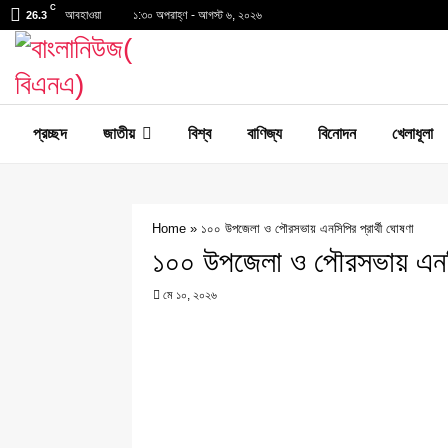
C
আবহাওয়া
১:৩০ অপরাহ্ণ - আগস্ট ৬, ২০২৬
26.3
প্রচ্ছদ
জাতীয়
বিশ্ব
বাণিজ্য
বিনোদন
খেলাধূলা
Home
»
১০০ উপজেলা ও পৌরসভায় এনসিপির প্রার্থী ঘোষণা
১০০ উপজেলা ও পৌরসভায় এনসিপ
মে ১০, ২০২৬