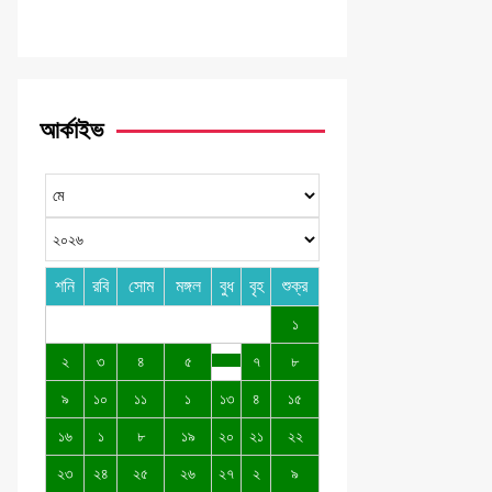
আর্কাইভ
শনি
রবি
সোম
মঙ্গল
বুধ
বৃহ
শুক্র
১
২
৩
৪
৫
৭
৮
৯
১০
১১
১
১৩
৪
১৫
১৬
১
৮
১৯
২০
২১
২২
২৩
২৪
২৫
২৬
২৭
২
৯