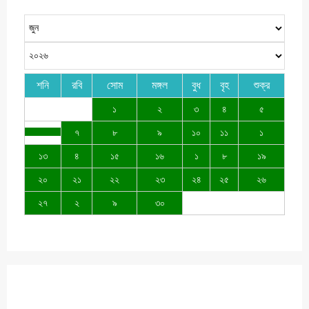
শনি
রবি
সোম
মঙ্গল
বুধ
বৃহ
শুক্র
১
২
৩
৪
৫
৭
৮
৯
১০
১১
১
১৩
৪
১৫
১৬
১
৮
১৯
২০
২১
২২
২৩
২৪
২৫
২৬
২৭
২
৯
৩০