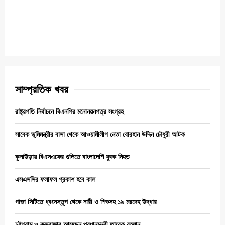
সাম্প্রতিক খবর
রাষ্ট্রপতি নির্বাচনে বিএনপির মনোনয়নপত্র সংগ্রহ
সাবেক ভূমিমন্ত্রীর বাসা থেকে আওয়ামীলীগ নেতা বোরহান উদ্দিন চৌধুরী আটক
কুলাউড়ায় বিএসএফের গুলিতে বাংলাদেশি যুবক নিহত
এসএসসির ফলাফল প্রকাশ হবে কাল
গাজা সিটিতে ধ্বংসস্তূপ থেকে নারী ও শিশুসহ ১৯ মরদেহ উদ্ধার
চট্টগ্রাম ও কক্সবাজার আসছেন প্রধানমন্ত্রী তারেক রহমান